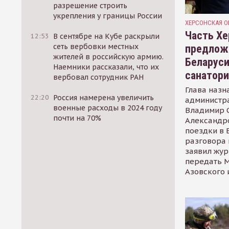
разрешение строить
укрепления у границы России
ХЕРСОНСКАЯ О
Часть Хе
12:53
В сентябре на Кубе раскрыли
сеть вербовки местных
предлож
жителей в российскую армию.
Беларуси
Наемники рассказали, что их
санатор
вербовал сотрудник РАН
Глава назн
22:20
Россия намерена увеличить
администр
военные расходы в 2024 году
Владимир С
почти на 70%
Александр
поездки в 
разговора 
заявил жур
передать М
Азовского 