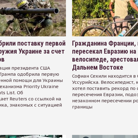
рили поставку первой
Гражданина Франции,
ружия Украине за счет
пересекал Евразию на
ов
велосипеде, арестова
Дальнем Востоке
ация президента США
Трампа одобрила первую
Софиан Сехили находится в
енной помощи для Украины
Уссурийска. Велосипедист,
еханизма Priority Ukraine
хотел поставить рекорд по 
s List. Об
пересечения Евразии, подо
ает Reuters со ссылкой на
незаконном пересечении р
ика, знакомых с ситуацией
границы