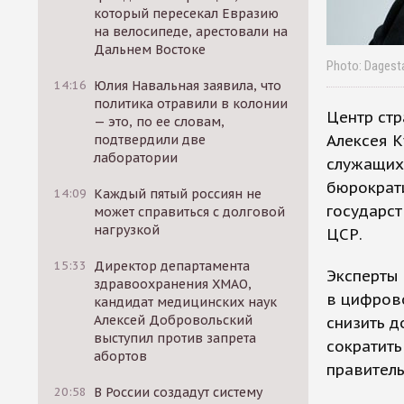
который пересекал Евразию
на велосипеде, арестовали на
Дальнем Востоке
Photo: Dagest
14:16
Юлия Навальная заявила, что
политика отравили в колонии
Центр стр
— это, по ее словам,
Алексея К
подтвердили две
лаборатории
служащих 
бюрократ
14:09
Каждый пятый россиян не
государст
может справиться с долговой
нагрузкой
ЦСР. ​
15:33
Директор департамента
Эксперты 
здравоохранения ХМАО,
в цифрово
кандидат медицинских наук
Алексей Добровольский
снизить д
выступил против запрета
сократить
абортов
правител
20:58
В России создадут систему