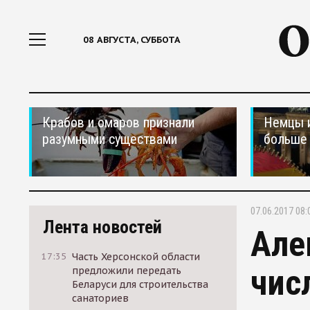
08 АВГУСТА, СУББОТА
Крабов и омаров признали
Немцы 
разумными существами
больше 
07.06.2017 08:
Лента новостей
Але
17:35
Часть Херсонской области
чис
предложили передать
Беларуси для строительства
санаториев