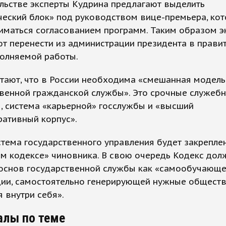
льстве эксперты Кудрина предлагают выделить
ческий блок» под руководством вице-премьера, ко
иматься согласованием программ. Таким образом э
т перенести из администрации президента в прави
олняемой работы. ​
тают, что в России необходима «смешанная модель
твенной гражданской службы». Это срочные служеб
, система «карьерной» госслужбы и «высший
ративный корпус».
тема государственного управления будет закрепле
м кодексе» чиновника. В свою очередь Кодекс дол
 основ государственной службы как «самообучающ
ции, самостоятельно генерирующей нужные общест
 внутри себя».
алы по теме