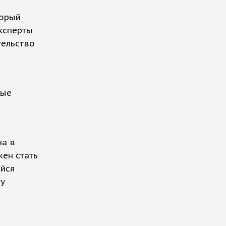
торый
ксперты
тельство
ные
на в
жен стать
ейся
ву