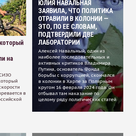
ЮЛИЯ НАВАЛЬНАЯ
ЗАЯВИЛА, ЧТО ПОЛИТИКА
ОТРАВИЛИ В КОЛОНИИ —
ЭТО, ПО ЕЕ СЛОВАМ,
ПОДТВЕРДИЛИ ДВЕ
ЛАБОРАТОРИИ
 который
Алексей Навальный, один из
наиболее последовательных и
ли на
активных критиков Владимира
Путина, основатель Фонда
 СИЗО
борьбы с коррупцией, скончался
 который
в колонии в Харпе за Полярным
скорости
кругом 16 февраля 2024 года. Он
зревается в
отбывал там наказание по
оссийской
целому ряду политических статей