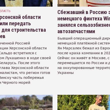
БЛАСТЬ
Сбежавший в Россию э
рсонской области
немецкого финтеха Wi
или передать
занялся сельхозбизне
 для строительства
автозапчастями
иев
Бывший операционный дир
аченной Россией
немецкой платёжной систем
ации Херсонской области
Ян Марсалек бежал из Евр
альдо встретился с
после краха компании в 202
ом Лукашенко в ходе своей
Сейчас он живёт в Москве, 
Беларусь. После этого
перемещается по России и 
глава Херсонской области
на оккупированные террит
налистам, что регион готов
Украины
инску часть побережья
и Черного морей