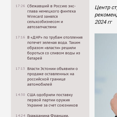
17:26
Сбежавший в Россию экс-
Центр ст
глава немецкого финтеха
рекоменд
Wirecard занялся
2024 гг
сельхозбизнесом и
автозапчастями
17:16
В «ДНР» по трубам отопления
потечет зеленая вода. Таким
образом «власти» решили
бороться со сливом воды из
батарей
17:13
Власти Эстонии объявили о
продаже оставленных на
российской границе
автомобилей
14:30
США одобрили поставку
первой партии оружия
Украине за счет союзников
14:24
Гражданина Франции,