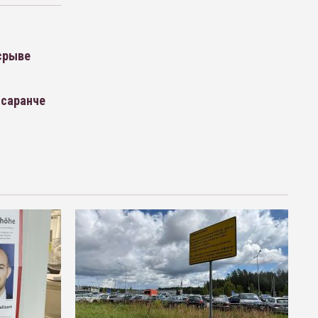
срыве
«саранче