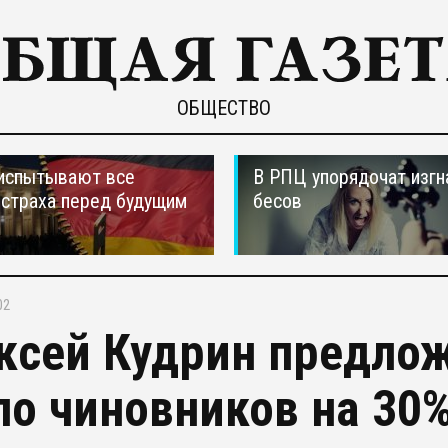
ОБЩЕСТВО
испытывают все
В РПЦ упорядочат изгн
страха перед будущим
бесов
02
ксей Кудрин предлож
ло чиновников на 30