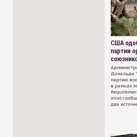
США одоб
партии о
союзник
Администр
Дональда 
партию во
в рамках м
Requirement
этом сообщ
два источн