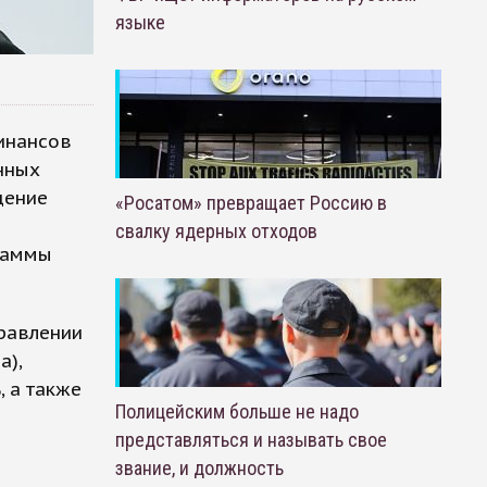
языке
инансов
нных
щение
«Росатом» превращает Россию в
свалку ядерных отходов
граммы
равлении
а),
, а также
Полицейским больше не надо
представляться и называть свое
звание, и должность