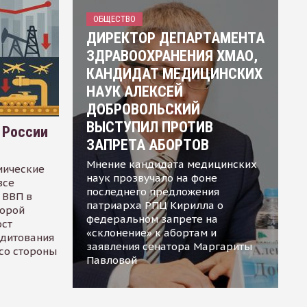
ОБЩЕСТВО
ДИРЕКТОР ДЕПАРТАМЕНТА
ЗДРАВООХРАНЕНИЯ ХМАО,
КАНДИДАТ МЕДИЦИНСКИХ
НАУК АЛЕКСЕЙ
ДОБРОВОЛЬСКИЙ
ВЫСТУПИЛ ПРОТИВ
 России
ЗАПРЕТА АБОРТОВ
Мнение кандидата медицинских
мические
наук прозвучало на фоне
все
последнего предложения
 ВВП в
патриарха РПЦ Кирилла о
торой
федеральном запрете на
ост
«склонение» к абортам и
едитования
заявления сенатора Маргариты
 со стороны
Павловой