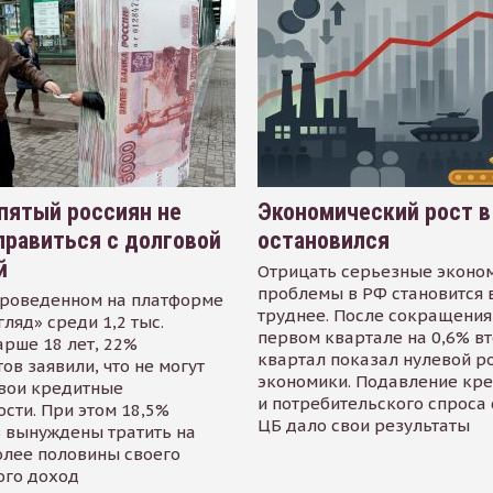
пятый россиян не
Экономический рост в
равиться с долговой
остановился
й
Отрицать серьезные эконо
проблемы в РФ становится 
проведенном на платформе
труднее. После сокращения
гляд» среди 1,2 тыс.
первом квартале на 0,6% в
арше 18 лет, 22%
квартал показал нулевой р
ов заявили, что не могут
экономики. Подавление кр
свои кредитные
и потребительского спроса
сти. При этом 18,5%
ЦБ дало свои результаты
 вынуждены тратить на
олее половины своего
ого доход