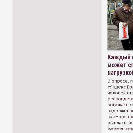
Каждый 
может сп
нагрузко
В опросе, 
«Яндекс.Вз
человек ст
респондент
погашать 
задолженно
заемщиков
выплаты б
ежемесячн