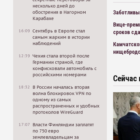
несколько дней до
Заботливы
обострения в Нагорном
Карабахе
Вице-прем
16:09
Сентябрь в Европе стал
сроков сд
самым жарким в истории
наблюдений
Камчатског
нищебродс
12:39
Чехия стала второй после
Германии страной, где
конфисковали автомобиль с
российскими номерами
Сейчас 
18:32
В России началась вторая
волна блокировок VPN по
одному из самых
распространенных и удобных
протоколов WireGuard
17:07
Власти Финляндии заплатят
по 750 евро
землевладельцам за