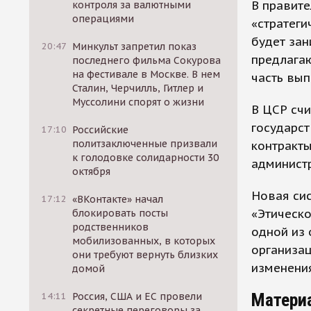
В правите
контроля за валютными
операциями
«стратеги
будет зан
20:47
Минкульт запретил показ
предлагаю
последнего фильма Сокурова
на фестивале в Москве. В нем
часть вып
Сталин, Черчилль, Гитлер и
Муссолини спорят о жизни
В ЦСР счи
государс
17:10
Российские
политзаключенные призвали
контракты
к голодовке солидарности 30
админист
октября
Новая сис
17:12
«ВКонтакте» начал
«Этическо
блокировать посты
родственников
одной из
мобилизованных, в которых
организа
они требуют вернуть близких
изменения
домой
Матери
14:11
Россия, США и ЕС провели
секретные переговоры за