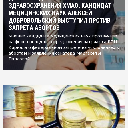
ЗДРАВООХРАНЕНИЯ ХМАО, КАНДИДАТ
МЕДИЦИНСКИХ НАУК АЛЕКСЕЙ
ДОБРОВОЛЬСКИЙ ВЫСТУПИЛ ПРОТИВ
ЗАПРЕТА АБОРТОВ
Мнение кандидата медицинских наук прозвучало
на фоне последнего предложения патриарха РПЦ
Кирилла о федеральном запрете на «склонение» к
абортам и заявления сенатора Маргариты
Павловой