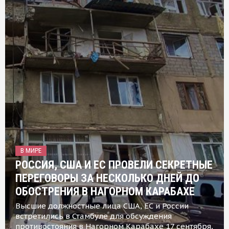
В МИРЕ
РОССИЯ, США И ЕС ПРОВЕЛИ СЕКРЕТНЫЕ
ПЕРЕГОВОРЫ ЗА НЕСКОЛЬКО ДНЕЙ ДО
ОБОСТРЕНИЯ В НАГОРНОМ КАРАБАХЕ
Высшие должностные лица США, ЕС и России
встретились в Стамбуле для обсуждения
противостояния в Нагорном Карабахе 17 сентября,