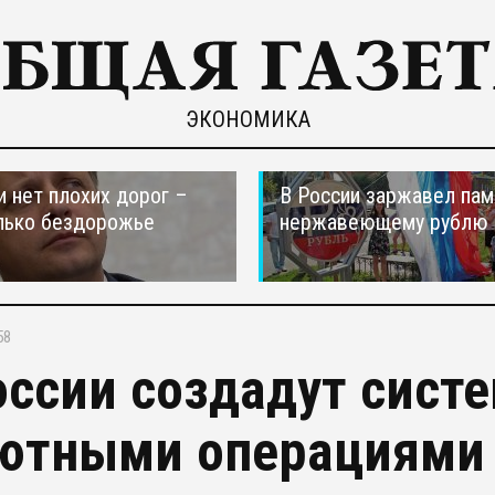
ЭКОНОМИКА
и нет плохих дорог –
В России заржавел пам
лько бездорожье
нержавеющему рублю
58
оссии создадут систе
ютными операциями