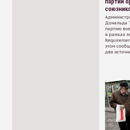
партии о
союзник
Администр
Дональда 
партию во
в рамках м
Requirement
этом сообщ
два источн