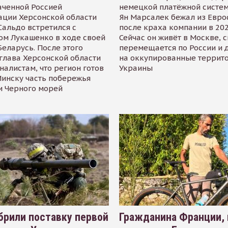
аченной Россией
немецкой платёжной систем
ации Херсонской области
Ян Марсалек бежал из Евр
альдо встретился с
после краха компании в 202
ом Лукашенко в ходе своей
Сейчас он живёт в Москве, 
Беларусь. После этого
перемещается по России и 
глава Херсонской области
на оккупированные террит
налистам, что регион готов
Украины
инску часть побережья
и Черного морей
рили поставку первой
Гражданина Франции,