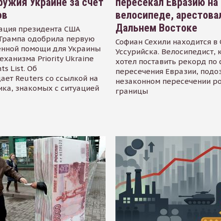
ружия Украине за счет
пересекал Евразию на
ов
велосипеде, арестова
Дальнем Востоке
ация президента США
Трампа одобрила первую
Софиан Сехили находится в
енной помощи для Украины
Уссурийска. Велосипедист,
еханизма Priority Ukraine
хотел поставить рекорд по 
s List. Об
пересечения Евразии, подо
ает Reuters со ссылкой на
незаконном пересечении р
ика, знакомых с ситуацией
границы