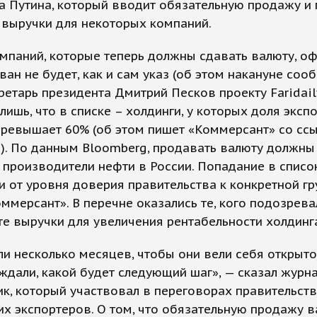
а Путина, который вводит обязательную продажу и
 выручки для некоторых компаний.
мпаний, которые теперь должны сдавать валюту, о
ан не будет, как и сам указ (об этом накануне соо
ретарь президента Дмитрий Песков проекту Faridaily
лишь, что в списке – холдинги, у которых доля эксп
ревышает 60% (об этом пишет «Коммерсант» со ссы
). По данным Bloomberg, продавать валюту должны
производители нефти в России. Попадание в списо
и от уровня доверия правительства к конкретной гр
ммерсант». В перечне оказались те, кого подозрева
е выручки для увеличения рентабельности холдинг
и несколько месяцев, чтобы они вели себя открыто
дали, какой будет следующий шаг», — сказал журн
к, который участвовал в переговорах правительств
х экспортеров. О том, что обязательную продажу 