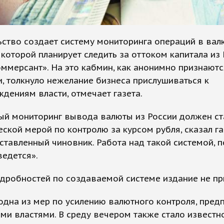
ство создает систему мониторинга операций в валю
оторой планирует следить за оттоком капитала из 
ммерсант». На это кабмин, как анонимно признаютс
, толкнуло нежелание бизнеса прислушиваться к
дениям власти, отмечает газета.
ый мониторинг вывода валюты из России должен ст
еской мерой по контролю за курсом рубля, сказал га
тавленный чиновник. Работа над такой системой, п
ведется».
дробностей по создаваемой системе издание не пр
одна из мер по усилению валютного контроля, пред
ми властями. В среду вечером также стало известн