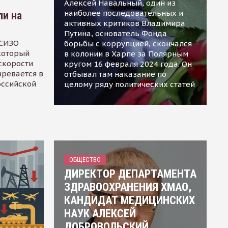
Алексей Навальный, один из
наиболее последовательных и
ли на
активных критиков Владимира
Путина, основатель Фонда
 СИЗО
борьбы с коррупцией, скончался
 который
в колонии в Харпе за Полярным
скорости
кругом 16 февраля 2024 года. Он
зревается в
отбывал там наказание по
оссийской
целому ряду политических статей
ОБЩЕСТВО
ДИРЕКТОР ДЕПАРТАМЕНТА
ЗДРАВООХРАНЕНИЯ ХМАО,
КАНДИДАТ МЕДИЦИНСКИХ
НАУК АЛЕКСЕЙ
ДОБРОВОЛЬСКИЙ