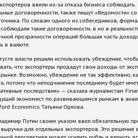
кспортеров ввели из-за отказа бизнеса соблюдать
ьные договоренности, также пишут «Ведомости» со
точника. По словам одного из собеседников, форма
соблюдали такие договоренности, в но в реальност
очной прозрачности операций большая часть доход
ь в валюте.
густе власти решили использовать убеждение, чтоб
вать, что экспортеры продадут свои доходы от эксп
рынке. Возможно, убеждение не так эффективно, ка
а, потому что неподчинение последнему будет име
ативные последствия» — сказала журналистам Finan
дущий экономист по развивающимся рынкам в анал
ford Economics Татьяна Орлова.
Владимир Путин своим указом ввел обязательную п
выручки для отдельных экспортеров. Это решение 
чной перспективе может усилить рубль и вернуть д