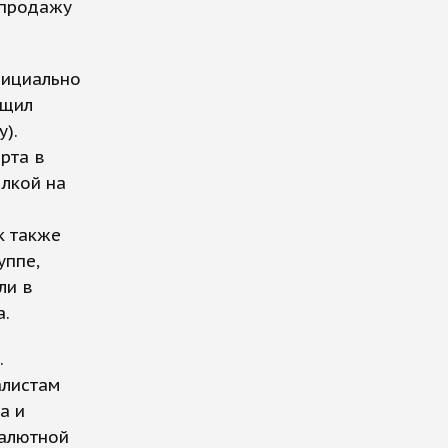
 продажу
фициально
бщил
).
орта в
лкой на
к также
уппе,
ли в
а.
.
алистам
а и
валютной