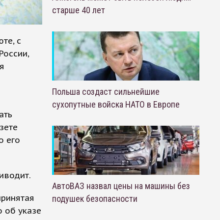
старше 40 лет
те, с
России,
я
Польша создаст сильнейшие
сухопутные войска НАТО в Европе
ать
зете
о его
иводит.
АвтоВАЗ назвал цены на машины без
принятая
подушек безопасности
о об указе