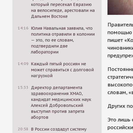
который пересекал Евразию
на велосипеде, арестовали на
Дальнем Востоке
Правитель
14:16
Юлия Навальная заявила, что
помощью к
политика отравили в колонии
пишет «Ко
— это, по ее словам,
подтвердили две
чиновники
лаборатории
предупреж
14:09
Каждый пятый россиян не
Постоянн
может справиться с долговой
нагрузкой
стратегич
высокопос
15:33
Директор департамента
словам, «
здравоохранения ХМАО,
кандидат медицинских наук
Других по
Алексей Добровольский
выступил против запрета
абортов
Это лишь 
российски
20:58
В России создадут систему