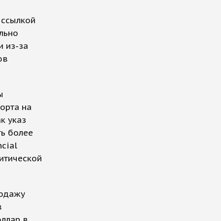
 ссылкой
льно
и из-за
ов
ы
орта на
к указ
ть более
cial
итической
родажу
в
оллар в