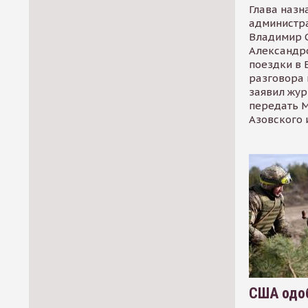
Глава назн
администр
Владимир С
Александр
поездки в 
разговора 
заявил жур
передать М
Азовского 
США одоб