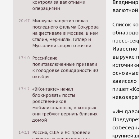
Владимир
контроля за валютными
операциями
валютной
20:47
Минкульт запретил показ
Список ко
последнего фильма Сокурова
обнародов
на фестивале в Москве. В нем
Сталин, Черчилль, Гитлер и
пресс-сек
Муссолини спорят о жизни
Известно 
выручке п
17:10
Российские
источники
политзаключенные призвали
к голодовке солидарности 30
основные 
октября
зависело 
пишет «Ко
17:12
«ВКонтакте» начал
блокировать посты
невозврат
родственников
мобилизованных, в которых
«Им давал
они требуют вернуть близких
Предупреж
домой
собеседни
14:11
Россия, США и ЕС провели
крупнейши
секретные переговоры за