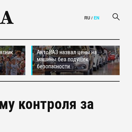
RU
/
EN
ятник
АвтоВАЗ назвал цены на
машины без подушек
безопасности
му контроля за