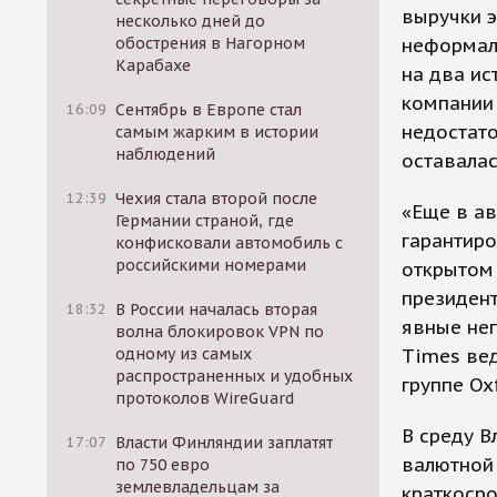
выручки э
несколько дней до
неформал
обострения в Нагорном
Карабахе
на два ис
компании 
16:09
Сентябрь в Европе стал
недостат
самым жарким в истории
наблюдений
оставалас
12:39
Чехия стала второй после
«Еще в ав
Германии страной, где
гарантиро
конфисковали автомобиль с
российскими номерами
открытом 
президент
18:32
В России началась вторая
явные нег
волна блокировок VPN по
Times ве
одному из самых
распространенных и удобных
группе Ox
протоколов WireGuard
В среду 
17:07
Власти Финляндии заплатят
валютной 
по 750 евро
землевладельцам за
краткосро