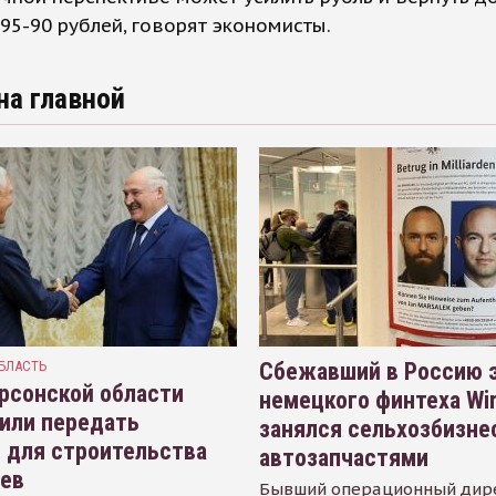
95-90 рублей, говорят экономисты.
на главной
БЛАСТЬ
Сбежавший в Россию э
рсонской области
немецкого финтеха Wi
или передать
занялся сельхозбизне
 для строительства
автозапчастями
иев
Бывший операционный дир