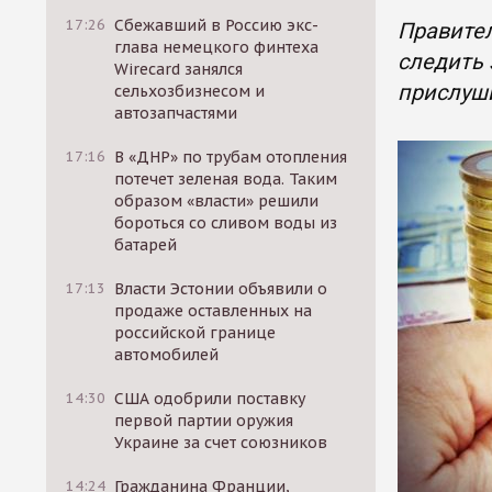
17:26
Сбежавший в Россию экс-
Правител
глава немецкого финтеха
следить 
Wirecard занялся
прислуш
сельхозбизнесом и
автозапчастями
17:16
В «ДНР» по трубам отопления
потечет зеленая вода. Таким
образом «власти» решили
бороться со сливом воды из
батарей
17:13
Власти Эстонии объявили о
продаже оставленных на
российской границе
автомобилей
14:30
США одобрили поставку
первой партии оружия
Украине за счет союзников
14:24
Гражданина Франции,