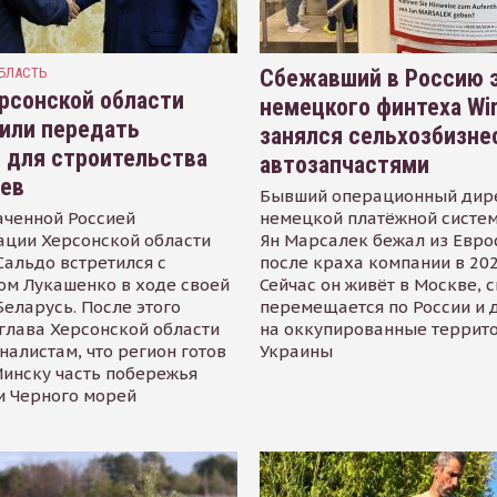
БЛАСТЬ
Сбежавший в Россию э
рсонской области
немецкого финтеха Wi
или передать
занялся сельхозбизне
 для строительства
автозапчастями
иев
Бывший операционный дир
аченной Россией
немецкой платёжной систем
ации Херсонской области
Ян Марсалек бежал из Евр
альдо встретился с
после краха компании в 202
ом Лукашенко в ходе своей
Сейчас он живёт в Москве, 
Беларусь. После этого
перемещается по России и 
глава Херсонской области
на оккупированные террит
налистам, что регион готов
Украины
инску часть побережья
и Черного морей