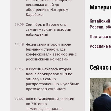
несколько дней до
Матери
обострения в Нагорном
Карабахе
Китайский
16:09
Сентябрь в Европе стал
России, об
самым жарким в истории
наблюдений
Поставки с
12:39
Чехия стала второй после
Россияне 
Германии страной, где
конфисковали автомобиль с
российскими номерами
Сейчас 
18:32
В России началась вторая
волна блокировок VPN по
одному из самых
распространенных и удобных
протоколов WireGuard
17:07
Власти Финляндии заплатят
по 750 евро
землевладельцам за