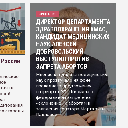
ОБЩЕСТВО
ДИРЕКТОР ДЕПАРТАМЕНТА
ЗДРАВООХРАНЕНИЯ ХМАО,
КАНДИДАТ МЕДИЦИНСКИХ
НАУК АЛЕКСЕЙ
ДОБРОВОЛЬСКИЙ
ВЫСТУПИЛ ПРОТИВ
 России
ЗАПРЕТА АБОРТОВ
Мнение кандидата медицинских
мические
наук прозвучало на фоне
все
последнего предложения
 ВВП в
патриарха РПЦ Кирилла о
торой
федеральном запрете на
ост
«склонение» к абортам и
едитования
заявления сенатора Маргариты
 со стороны
Павловой