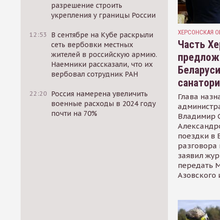
разрешение строить
укрепления у границы России
ХЕРСОНСКАЯ О
12:53
В сентябре на Кубе раскрыли
Часть Хе
сеть вербовки местных
жителей в российскую армию.
предлож
Наемники рассказали, что их
Беларуси
вербовал сотрудник РАН
санатор
22:20
Россия намерена увеличить
Глава назн
военные расходы в 2024 году
администр
почти на 70%
Владимир С
Александр
поездки в 
разговора 
заявил жур
передать М
Азовского 