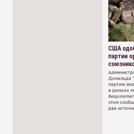
США одоб
партии о
союзник
Администр
Дональда 
партию во
в рамках м
Requirement
этом сообщ
два источн