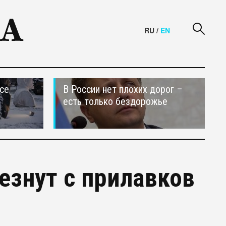
RU
/
EN
се
В России нет плохих дорог –
есть только бездорожье
знут с прилавков