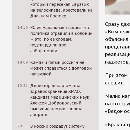
который пересекал Евразию
на велосипеде, арестовали на
Дальнем Востоке
Cразу дв
14:16
Юлия Навальная заявила, что
«Вымпел»
политика отравили в колонии
объяснил 
— это, по ее словам,
подтвердили две
представи
лаборатории
реализац
гаджетов.
14:09
Каждый пятый россиян не
может справиться с долговой
нагрузкой
При этом 
спешит.
15:33
Директор департамента
здравоохранения ХМАО,
Малис на
кандидат медицинских наук
на котору
Алексей Добровольский
выступил против запрета
«Ведомос
абортов
«Брак вст
20:58
В России создадут систему