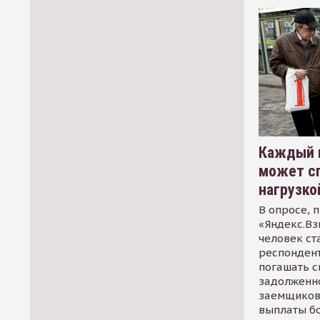
Каждый 
может сп
нагрузко
В опросе, 
«Яндекс.Вз
человек ст
респондент
погашать 
задолженно
заемщиков
выплаты б