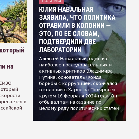
ПОЛИТИКА
ЮЛИЯ НАВАЛЬНАЯ
ЗАЯВИЛА, ЧТО ПОЛИТИКА
ОТРАВИЛИ В КОЛОНИИ —
ЭТО, ПО ЕЕ СЛОВАМ,
ПОДТВЕРДИЛИ ДВЕ
ЛАБОРАТОРИИ
 который
Алексей Навальный, один из
наиболее последовательных и
ли на
активных критиков Владимира
Путина, основатель Фонда
 СИЗО
борьбы с коррупцией, скончался
 который
в колонии в Харпе за Полярным
скорости
кругом 16 февраля 2024 года. Он
зревается в
отбывал там наказание по
оссийской
целому ряду политических статей