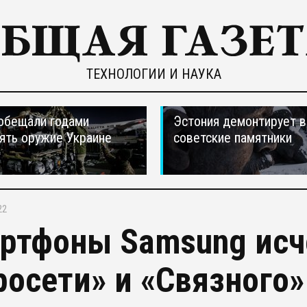
ТЕХНОЛОГИИ И НАУКА
обещали годами
Эстония демонтирует в
ять оружие Украине
советские памятники
22
ртфоны Samsung исче
росети» и «Связного»