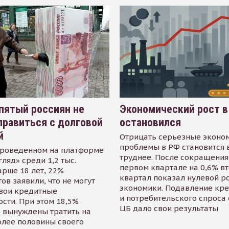
пятый россиян не
Экономический рост в
равиться с долговой
остановился
й
Отрицать серьезные эконо
проблемы в РФ становится 
проведенном на платформе
труднее. После сокращения
гляд» среди 1,2 тыс.
первом квартале на 0,6% в
арше 18 лет, 22%
квартал показал нулевой р
ов заявили, что не могут
экономики. Подавление кр
свои кредитные
и потребительского спроса
сти. При этом 18,5%
ЦБ дало свои результаты
 вынуждены тратить на
олее половины своего