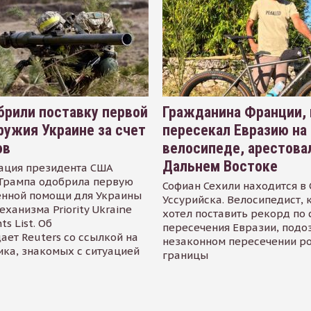
рили поставку первой
Гражданина Франции,
ружия Украине за счет
пересекал Евразию на
ов
велосипеде, арестова
Дальнем Востоке
ация президента США
Трампа одобрила первую
Софиан Сехили находится в
енной помощи для Украины
Уссурийска. Велосипедист,
еханизма Priority Ukraine
хотел поставить рекорд по 
s List. Об
пересечения Евразии, подо
ает Reuters со ссылкой на
незаконном пересечении р
ика, знакомых с ситуацией
границы