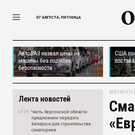
07 АВГУСТА, ПЯТНИЦА
АвтоВАЗ назвал цены на
США по
машины без подушек
поставл
безопасности
30.07.2015 11:
Лента новостей
Сма
17:35
Часть Херсонской области
«Ев
предложили передать
Беларуси для строительства
санаториев