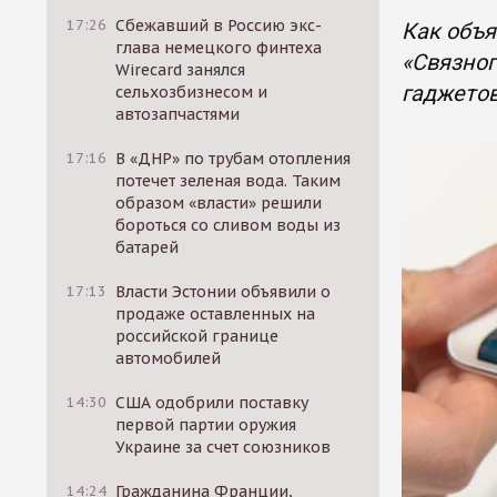
17:26
Сбежавший в Россию экс-
Как объя
глава немецкого финтеха
«Связног
Wirecard занялся
гаджето
сельхозбизнесом и
автозапчастями
17:16
В «ДНР» по трубам отопления
потечет зеленая вода. Таким
образом «власти» решили
бороться со сливом воды из
батарей
17:13
Власти Эстонии объявили о
продаже оставленных на
российской границе
автомобилей
14:30
США одобрили поставку
первой партии оружия
Украине за счет союзников
14:24
Гражданина Франции,