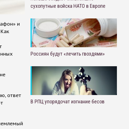
сухопутные войска НАТО в Европе
гафон» и
 Как
т
анных
Россиян будут «лечить гвоздями»
не
ю, ответ
В РПЦ упорядочат изгнание бесов
ют
риемлемый