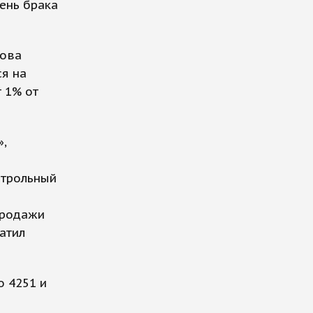
ень брака
кова
я на
 1% от
,
нтрольный
продажи
атил
о 4251 и