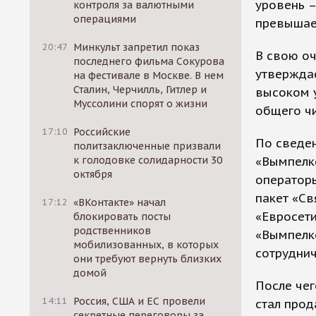
уровень –
контроля за валютными
операциями
превышает
20:47
Минкульт запретил показ
В свою о
последнего фильма Сокурова
утверждае
на фестивале в Москве. В нем
Сталин, Черчилль, Гитлер и
высоком у
Муссолини спорят о жизни
общего ч
17:10
Российские
По сведен
политзаключенные призвали
«Вымпелк
к голодовке солидарности 30
октября
операторы
пакет «Св
17:12
«ВКонтакте» начал
«Евросети
блокировать посты
родственников
«Вымпелко
мобилизованных, в которых
сотруднич
они требуют вернуть близких
домой
После чег
14:11
Россия, США и ЕС провели
стал про
секретные переговоры за