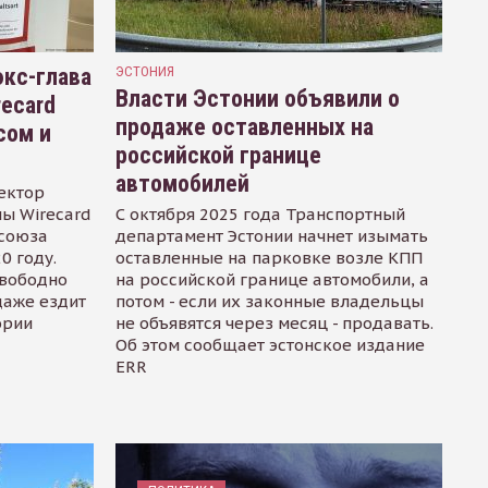
кс-глава
ЭСТОНИЯ
Власти Эстонии объявили о
recard
продаже оставленных на
сом и
российской границе
автомобилей
ектор
ы Wirecard
С октября 2025 года Транспортный
осоюза
департамент Эстонии начнет изымать
0 году.
оставленные на парковке возле КПП
свободно
на российской границе автомобили, а
даже ездит
потом - если их законные владельцы
ории
не объявятся через месяц - продавать.
Об этом сообщает эстонское издание
ERR