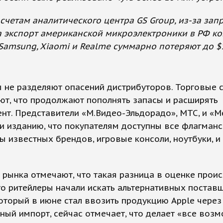
счетам аналитического центра GS Group, из-за зап
 экспорт американской микроэлектроники в РФ к
 Samsung, Xiaomi и Realme суммарно потеряют до 
 не разделяют опасений дистрибуторов. Торговые 
т, что продолжают пополнять запасы и расширять
нт. Представители «М.Видео-Эльдорадо», МТС, и «
и изданию, что покупателям доступны все флагманс
 известных брендов, игровые консоли, ноутбуки, и
 рынка отмечают, что такая разница в оценке проис
что ритейлеры начали искать альтернативных поставщ
 который в июне стал ввозить продукцию Apple через
ный импорт, сейчас отмечает, что делает «все возм