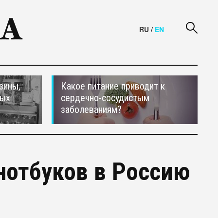
RU
/
EN
зины,
Какое питание приводит к
тых
сердечно-сосудистым
заболеваниям?
нотбуков в Россию