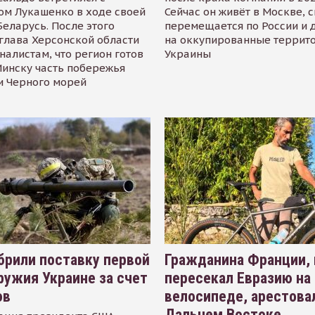
ом Лукашенко в ходе своей
Сейчас он живёт в Москве, 
Беларусь. После этого
перемещается по России и 
глава Херсонской области
на оккупированные террит
налистам, что регион готов
Украины
инску часть побережья
и Черного морей
рили поставку первой
Гражданина Франции,
ружия Украине за счет
пересекал Евразию на
ов
велосипеде, арестова
Дальнем Востоке