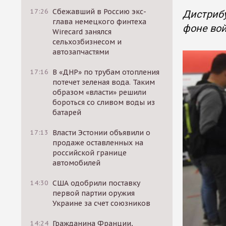
17:26
Сбежавший в Россию экс-
Дистрибу
глава немецкого финтеха
фоне вой
Wirecard занялся
сельхозбизнесом и
автозапчастями
17:16
В «ДНР» по трубам отопления
потечет зеленая вода. Таким
образом «власти» решили
бороться со сливом воды из
батарей
17:13
Власти Эстонии объявили о
продаже оставленных на
российской границе
автомобилей
14:30
США одобрили поставку
первой партии оружия
Украине за счет союзников
14:24
Гражданина Франции,