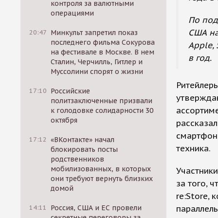
контроля за валютными
операциями
По под
США на
20:47
Минкульт запретил показ
последнего фильма Сокурова
Apple,
на фестивале в Москве. В нем
в год.
Сталин, Черчилль, Гитлер и
Муссолини спорят о жизни
Ритейлеры
17:10
Российские
утверждаю
политзаключенные призвали
ассортиме
к голодовке солидарности 30
октября
рассказал
смартфоны
17:12
«ВКонтакте» начал
техника.
блокировать посты
родственников
мобилизованных, в которых
Участники
они требуют вернуть близких
за того, 
домой
re:Store,
параллель
14:11
Россия, США и ЕС провели
секретные переговоры за