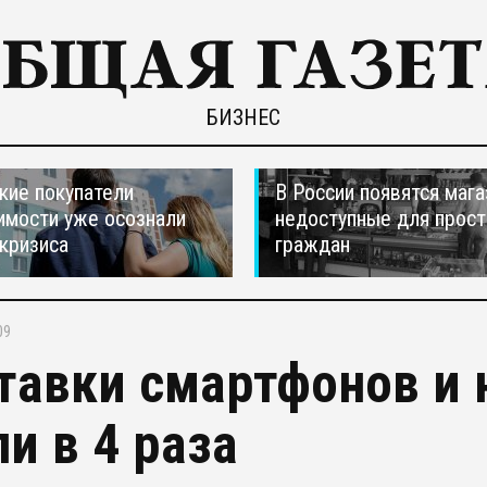
БИЗНЕС
кие покупатели
В России появятся мага
мости уже осознали
недоступные для прос
 кризиса
граждан
09
тавки смартфонов и 
ли в 4 раза