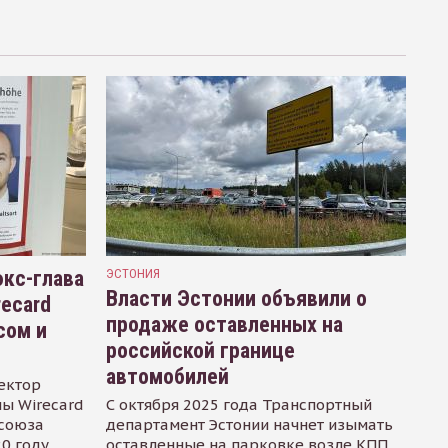
кс-глава
ЭСТОНИЯ
Власти Эстонии объявили о
recard
продаже оставленных на
сом и
российской границе
автомобилей
ектор
ы Wirecard
С октября 2025 года Транспортный
осоюза
департамент Эстонии начнет изымать
0 году.
оставленные на парковке возле КПП