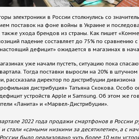
оры электроники в России столкнулись со значител
ием поставок на фоне войны в Украине и последов
а также ухода брендов из страны. Как пишет «Комме
позиций падение составляет до 75% по сравнению 
«настоящий дефицит» ожидается в магазинах в нача
агазинах уже начали пустеть, ситуацию пока спасаю
вартала. Тогда поставки выросли на 20% в штучном
, рассказала директор по дистрибуции дивизиона
рофильная дистрибуция» Татьяна Скокова. Особо о
дефицит устройств Apple и Samsung. Об этом же го
тели «Ланита» и «Марвел-Дистрибуции».
квартале 2022 года продажи смартфонов в России р
 и стали «самыми низкими за десятилетие», а с на
 России было реализовано чуть более 10 млн устрой