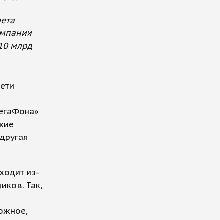
рета
омпании
$10 млрд
сети
МегаФона»
кие
 другая
ходит из-
иков. Так,
ожное,