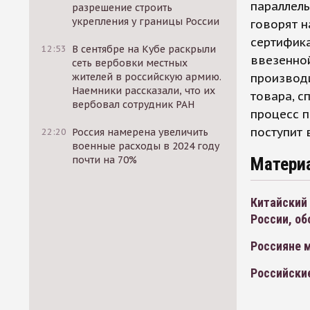
параллель
разрешение строить
укрепления у границы России
говорят н
сертифика
12:53
В сентябре на Кубе раскрыли
ввезенной
сеть вербовки местных
производи
жителей в российскую армию.
Наемники рассказали, что их
товара, с
вербовал сотрудник РАН
процесс п
поступит 
22:20
Россия намерена увеличить
военные расходы в 2024 году
Матери
почти на 70%
Китайский
России, об
Россияне 
Российски