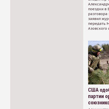
Александр
поездки в 
разговора 
заявил жур
передать М
Азовского 
США одоб
партии о
союзник