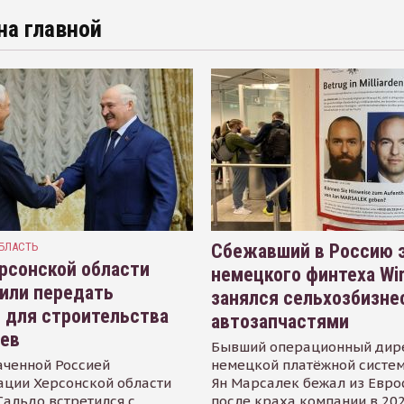
на главной
БЛАСТЬ
Сбежавший в Россию э
рсонской области
немецкого финтеха Wi
или передать
занялся сельхозбизне
 для строительства
автозапчастями
иев
Бывший операционный дир
аченной Россией
немецкой платёжной систем
ации Херсонской области
Ян Марсалек бежал из Евр
альдо встретился с
после краха компании в 202