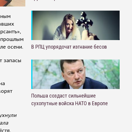
ьным
авших
рсантъ»,
с прошлым
ле осени.
В РПЦ упорядочат изгнание бесов
т запасы
на
ворят
Польша создаст сильнейшие
сухопутные войска НАТО в Европе
ухнули
чала
ств.