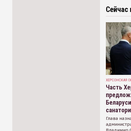
Сейчас 
ХЕРСОНСКАЯ О
Часть Хе
предлож
Беларуси
санатор
Глава назн
администр
Владимир С