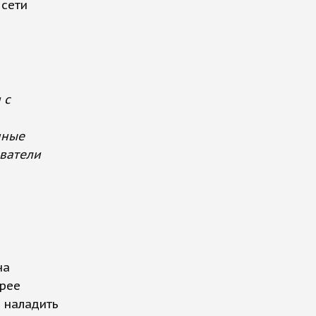
 сети
и
 с
нные
ватели
на
трее
 наладить