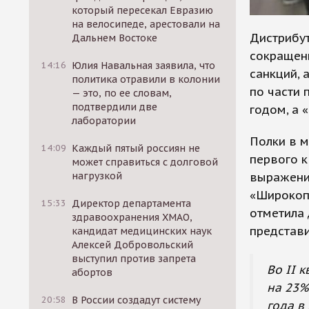
который пересекал Евразию
на велосипеде, арестовали на
Дистрибут
Дальнем Востоке
сокращен
14:16
Юлия Навальная заявила, что
санкций, 
политика отравили в колонии
по части 
— это, по ее словам,
подтвердили две
годом, а 
лаборатории
Полки в м
14:09
Каждый пятый россиян не
первого к
может справиться с долговой
выражении
нагрузкой
«Широкоп
15:33
Директор департамента
отметила 
здравоохранения ХМАО,
представи
кандидат медицинских наук
Алексей Добровольский
выступил против запрета
Во II 
абортов
на 23%
20:58
В России создадут систему
года в