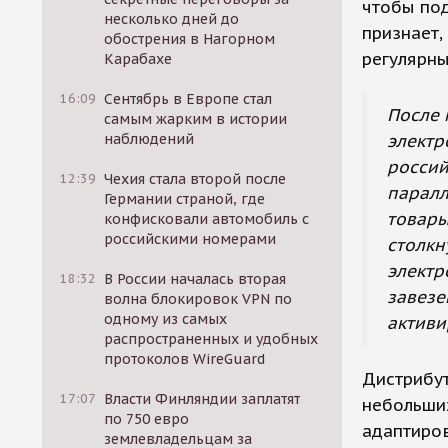
чтобы под
несколько дней до
признает,
обострения в Нагорном
регулярн
Карабахе
16:09
Сентябрь в Европе стал
После 
самым жарким в истории
электр
наблюдений
россий
12:39
Чехия стала второй после
паралл
Германии страной, где
товары
конфисковали автомобиль с
российскими номерами
столкн
электр
18:32
В России началась вторая
завезе
волна блокировок VPN по
одному из самых
активи
распространенных и удобных
протоколов WireGuard
Дистрибут
17:07
Власти Финляндии заплатят
небольших
по 750 евро
адаптиров
землевладельцам за