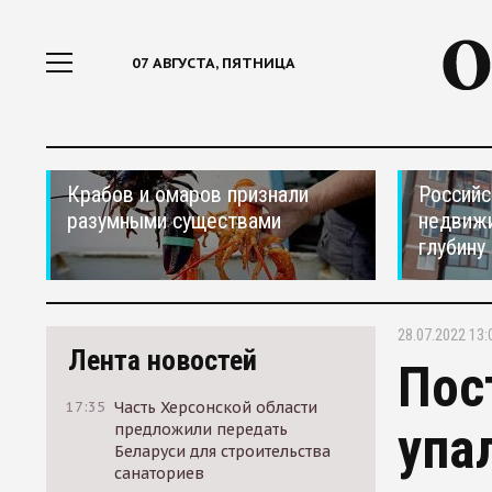
07 АВГУСТА, ПЯТНИЦА
Крабов и омаров признали
Российс
разумными существами
недвижи
глубину
28.07.2022 13:
Лента новостей
Пос
17:35
Часть Херсонской области
упа
предложили передать
Беларуси для строительства
санаториев