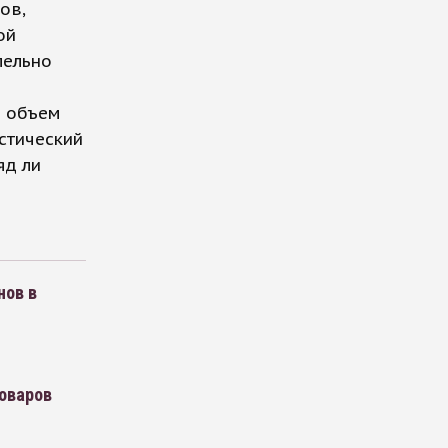
ов,
ой
лельно
ь объем
истический
яд ли
нов в
товаров