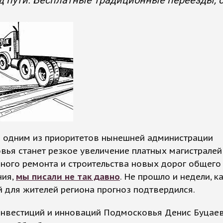
д пути. Бесплатные традиционные переезды, с
о одним из приоритетов нынешней администрации
ья станет резкое увеличение платных магистралей
ного ремонта и строительства новых дорог общего
ния,
мы писали не так давно
. Не прошло и недели, к
 для жителей региона прогноз подтвердился.
инвестиций и инноваций Подмосковья Денис Буцае