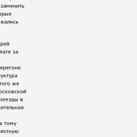
 заменить
орые
овались
дрей
лате за
перегоне
уктура
того же
Московской
ереезды в
жительная
к тому
оектную