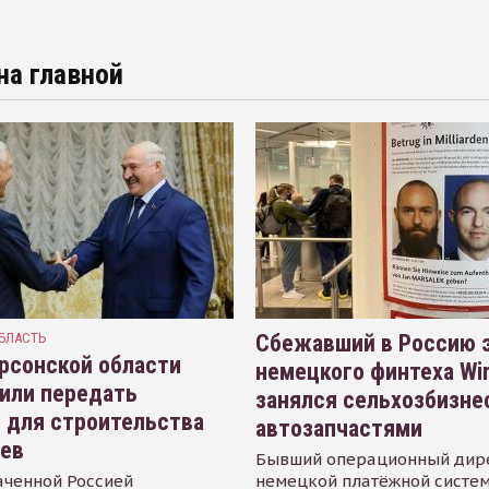
на главной
БЛАСТЬ
Сбежавший в Россию э
рсонской области
немецкого финтеха Wi
или передать
занялся сельхозбизне
 для строительства
автозапчастями
иев
Бывший операционный дир
аченной Россией
немецкой платёжной систем