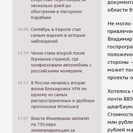
документа
несколько дней до
области б
обострения в Нагорном
Карабахе
Не могло 
16:09
Сентябрь в Европе стал
привлечен
самым жарким в истории
Владимир
наблюдений
госпрогра
12:39
Чехия стала второй после
положено,
Германии страной, где
стороны –
конфисковали автомобиль с
может пос
российскими номерами
проекты о
18:32
В России началась вторая
волна блокировок VPN по
Хотелось 
одному из самых
почти 880
распространенных и удобных
шлагбаума
протоколов WireGuard
Стоимость
17:07
Власти Финляндии заплатят
млн рубле
по 750 евро
рублей ма
землевладельцам за