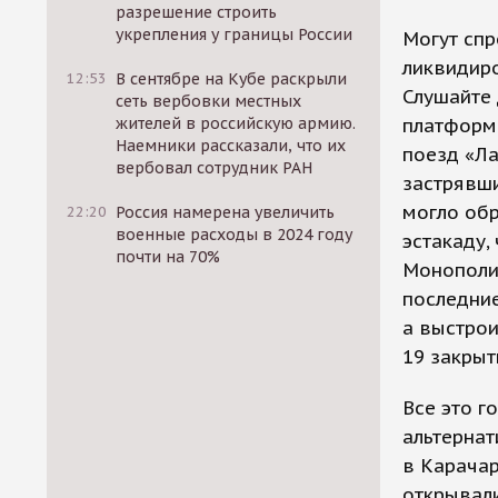
разрешение строить
укрепления у границы России
Могут спр
ликвидир
12:53
В сентябре на Кубе раскрыли
Слушайте 
сеть вербовки местных
жителей в российскую армию.
платформы
Наемники рассказали, что их
поезд «Ла
вербовал сотрудник РАН
застрявши
могло обр
22:20
Россия намерена увеличить
военные расходы в 2024 году
эстакаду,
почти на 70%
Монополия
последние
а выстрои
19 закрыт
Все это г
альтернат
в Карачар
открывали