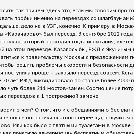
осить, так причем здесь это, если мы говорим про то
овать пробки именно на переездах со шлагбаумами
дальше, дело не в УЗП, конечно. К примеру, в Москв
 «Карачарово» был переезд. В сентябре 2012 года
сточка», который проходил тогда испытания, влетел
й на этом переезде. Казалось бы, РЖД с Якуниным 
атиться к правительству Москвы с предложением п
 чтобы решить проблемы скорости и безопасности д
 поступила проще – закрыло переезд совсем. Кстат
 20 лет РЖД ликвидировало по стране более 4000 
ло чуть более 211 мостов-замен. Соотношение пот
ых переездов к 1 построенной замене.
оворит о чем? О том, что и с обещаниями о бесплат
иве после постройки платного переезда, получится т
ово. Или как было с платными туалетами в Москве -
 как приятную альтернативу бесплатным обществе