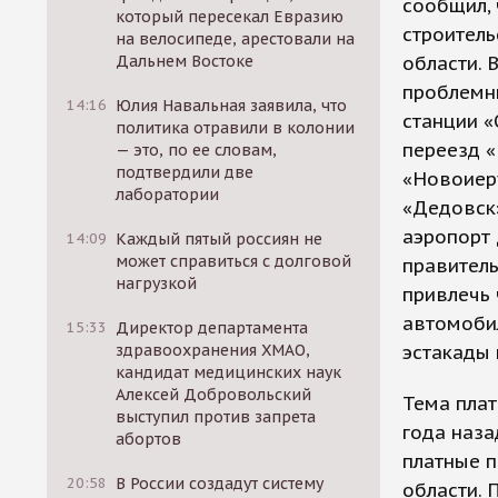
сообщил,
который пересекал Евразию
строител
на велосипеде, арестовали на
Дальнем Востоке
области. 
проблемн
14:16
Юлия Навальная заявила, что
станции «
политика отравили в колонии
переезд «
— это, по ее словам,
подтвердили две
«Новоиеру
лаборатории
«Дедовск
аэропорт
14:09
Каждый пятый россиян не
может справиться с долговой
правитель
нагрузкой
привлечь 
автомобил
15:33
Директор департамента
здравоохранения ХМАО,
эстакады 
кандидат медицинских наук
Алексей Добровольский
Тема пла
выступил против запрета
года наза
абортов
платные п
20:58
В России создадут систему
области.