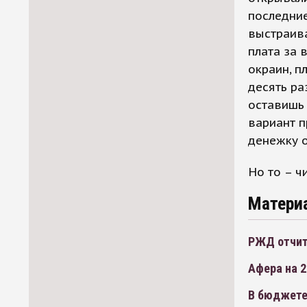
последние
выстраива
плата за 
окраин, п
десять ра
оставишь 
вариант п
денежку о
Но то – ч
Матери
РЖД отчит
Афера на 
В бюджете