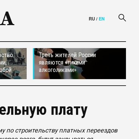
RU
/
EN
рство
Треть жителей России
ми,
являются «тихими
обой
алкоголиками»
ельную плату
у по строительству платных переездов