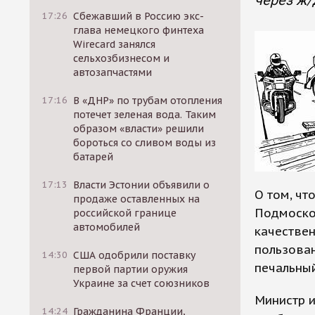
через ж/
17:26
Сбежавший в Россию экс-
глава немецкого финтеха
Wirecard занялся
сельхозбизнесом и
автозапчастями
17:16
В «ДНР» по трубам отопления
потечет зеленая вода. Таким
образом «власти» решили
бороться со сливом воды из
батарей
17:13
Власти Эстонии объявили о
О том, чт
продаже оставленных на
Подмосков
российской границе
автомобилей
качествен
пользова
14:30
США одобрили поставку
печальный
первой партии оружия
Украине за счет союзников
Министр 
14:24
Гражданина Франции,