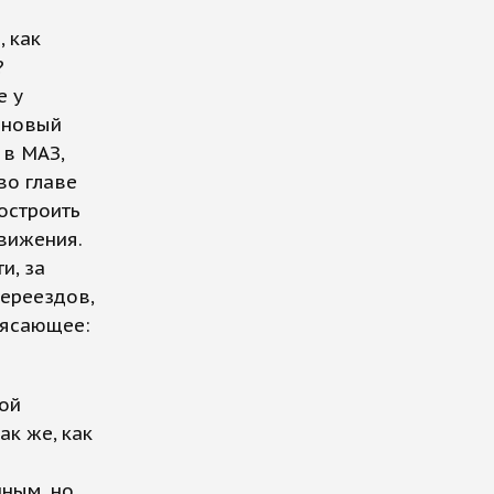
, как
?
е у
 новый
 в МАЗ,
во главе
остроить
вижения.
и, за
переездов,
рясающее:
ной
ак же, как
нным, но