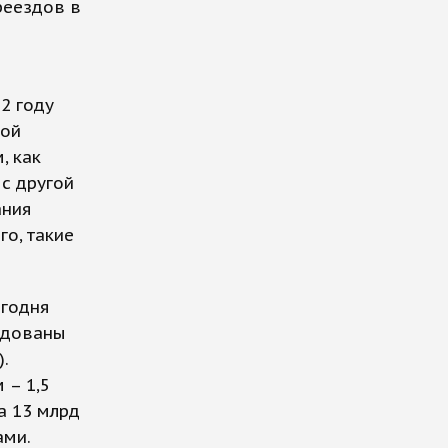
реездов в
2 году
ной
, как
с другой
ания
го, такие
егодня
рудованы
.
 – 1,5
а 13 млрд
ами.