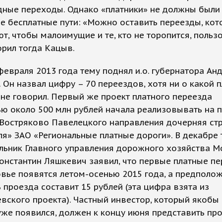
дные переходы. Однако «платники» не должны были
 бесплатные пути: «Можно оставить переезды, кот
т, чтобы малоимущие и те, кто не торопится, польз
орил тогда Кацыв.
февраля 2013 года тему поднял и.о. губернатора Ан
 Он назвал цифру – 70 переездов, хотя ни о какой п
 не говорил. Первый же проект платного переезда
ю около 500 млн рублей начала реализовывать на 
Востряково Павелецкого направления дочерняя стр
я» ЗАО «Региональные платные дороги». В декабре 
льник Главного управления дорожного хозяйства 
онстантин Ляшкевич заявил, что первые платные п
вье появятся летом-осенью 2015 года, а предполо
 проезда составит 15 рублей (эта цифра взята из
вского проекта). Частный инвестор, который якобы 
же появился, должен к концу июня представить пр