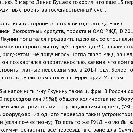
цию. В марте Денис Буцаев говорил, что еще 15 пе
удут выстроены за государственный счет.
остаться в стороне от столь выгодного, да еще с
ием бюджетных средств, проекта и ОАО РЖД. В 201
 Якунин попытался продавить идею аж со специаль
ммой по строительству ж/д переездов! С приличным
 бюджетом. Не получилось. Тогда глава РЖД зашел 
 он похвастался оперативностью, заявив, что комп
троить платные переезды уже в 2014 году. Более то
н готов реализовывать и на территории Москвы!
бы напомнить г-ну Якунину такие цифры. В России с
0 переездов или 79%(!) общего количества не обо
ми или устройствами, заграждающими проезд (УЗП)
 оборудования одного переезда таким устройством
й (если по-честному). То есть то же РЖД могло бы з
ксимум оснастить все переезды в стране шлагбаум