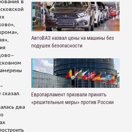
рования в
осковской
ых
ково»,
хрома»,
АвтоВАЗ назвал цены на машины без
я»,
подушек безопасности
ия
дово–
осковном
намерены
 –
 сказал.
Европарламент призвали принять
«решительные меры» против России
алась два
то
ах
построить