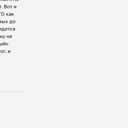
. Вот и
ГО как
мых до
идется
ну не
ный»
ог, и