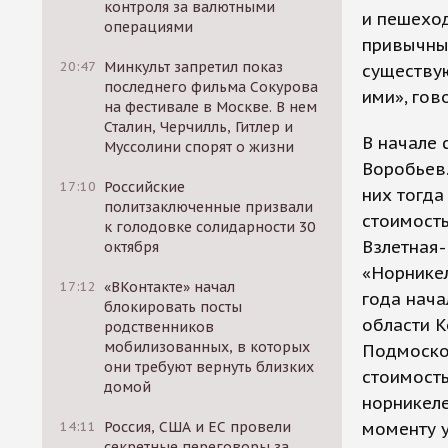
контроля за валютными
и пешехо
операциями
привычные
20:47
Минкульт запретил показ
существую
последнего фильма Сокурова
ими», гов
на фестивале в Москве. В нем
Сталин, Черчилль, Гитлер и
В начале 
Муссолини спорят о жизни
Воробьев.
17:10
Российские
них тогда
политзаключенные призвали
стоимость
к голодовке солидарности 30
Взлетная-
октября
«Норникел
17:12
«ВКонтакте» начал
года нача
блокировать посты
области К
родственников
мобилизованных, в которых
Подмоско
они требуют вернуть близких
стоимость
домой
норникеле
14:11
Россия, США и ЕС провели
моменту у
секретные переговоры за