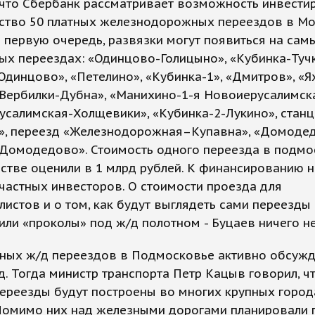
 что Сбербанк рассматривает возможность инвести
ьство 50 платных железнодорожных переездов в М
В первую очередь, развязки могут появиться на сам
ых переездах: «Одинцово-Голицыно», «Кубинка-Туч
Одинцово», «Петелино», «Кубинка-1», «Дмитров», «Я
Вербилки-Дубна», «Манихино-1-я Новоиерусалимска
салимская-Холщевики», «Кубинка-2-Лукино», станц
», переезд «Железнодорожная–Купавна», «Домоде
 Домодедово». Стоимость одного переезда в подм
стве оценили в 1 млрд рублей. К финансированию 
частных инвесторов. О стоимости проезда для
истов и о том, как будут выглядеть сами переезды
или «проколы» под ж/д полотном - Буцаев ничего не
тных ж/д переездов в Подмосковье активно обсужд
д. Тогда министр транспорта Петр Кацыв говорил, ч
ереезды будут построены во многих крупных город
 Помимо них над железными дорогами планировали 