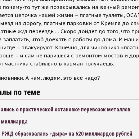
 почему-то тут же позакрывались на вечный ремонт
ется цепочка нашей жизни – платные туалеты, ОСА
выезд на дорогу, платные парковки от Кремля до са
латные ж/д переезды… Скоро дойдет до того, что пр
з заплатить, чтоб доехать с работы до дома. И маши
нигде – эвакуируют. Конечно, для чиновника «плат
роще – и сам не паришься с ремонтом мостов и дор
т частника стабильно в карман получаешь.
иновники. А нам, людям, это все надо?
алы по теме
ались о практической остановке перевозок металлов
2 миллиарда
 РЖД образовалась «дыра» на 620 миллиардов рублей