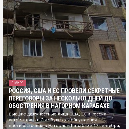
В МИРЕ
РОССИЯ, США И ЕС ПРОВЕЛИ СЕКРЕТНЫЕ
ПЕРЕГОВОРЫ ЗА НЕСКОЛЬКО ДНЕЙ ДО
ОБОСТРЕНИЯ В НАГОРНОМ КАРАБАХЕ
Высшие должностные лица США, ЕС и России
встретились в Стамбуле для обсуждения
противостояния в Нагорном Карабахе 17 сентября,