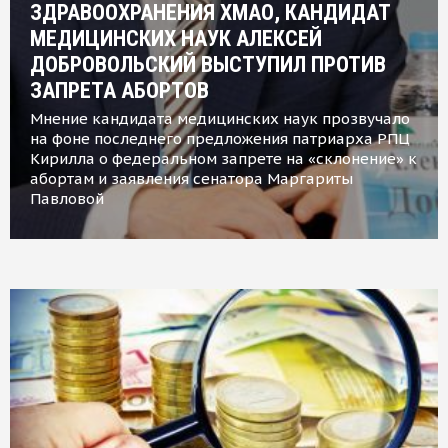
ЗДРАВООХРАНЕНИЯ ХМАО, КАНДИДАТ
МЕДИЦИНСКИХ НАУК АЛЕКСЕЙ
ДОБРОВОЛЬСКИЙ ВЫСТУПИЛ ПРОТИВ
ЗАПРЕТА АБОРТОВ
Мнение кандидата медицинских наук прозвучало
на фоне последнего предложения патриарха РПЦ
Кирилла о федеральном запрете на «склонение» к
абортам и заявления сенатора Маргариты
Павловой