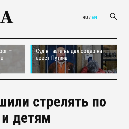
RU
/
EN
рог –
Суд в Гааге выдал ордер на
ье
арест Путина
шили стрелять по
 и детям