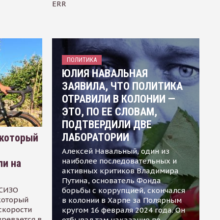
ERR
ПОЛИТИКА
ЮЛИЯ НАВАЛЬНАЯ
ЗАЯВИЛА, ЧТО ПОЛИТИКА
ОТРАВИЛИ В КОЛОНИИ —
ЭТО, ПО ЕЕ СЛОВАМ,
ПОДТВЕРДИЛИ ДВЕ
ЛАБОРАТОРИИ
 который
Алексей Навальный, один из
наиболее последовательных и
ли на
активных критиков Владимира
Путина, основатель Фонда
 СИЗО
борьбы с коррупцией, скончался
 который
в колонии в Харпе за Полярным
скорости
кругом 16 февраля 2024 года. Он
зревается в
отбывал там наказание по