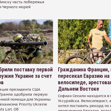
инску часть побережья
и Черного морей
рили поставку первой
Гражданина Франции,
ружия Украине за счет
пересекал Евразию на
ов
велосипеде, арестова
Дальнем Востоке
ация президента США
Трампа одобрила первую
Софиан Сехили находится в
енной помощи для Украины
Уссурийска. Велосипедист,
еханизма Priority Ukraine
хотел поставить рекорд по 
s List. Об
пересечения Евразии, подо