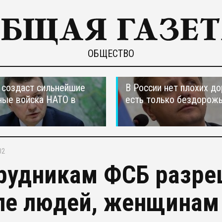
ОБЩЕСТВО
создаст сильнейшие
В России нет плохих до
ные войска НАТО в
есть только бездорож
02
рудникам ФСБ разре
пе людей, женщинам