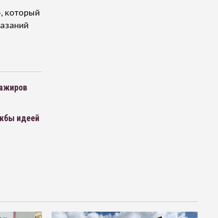
, который
казаний
сажиров
жбы идеей