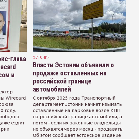
кс-глава
ЭСТОНИЯ
Власти Эстонии объявили о
recard
продаже оставленных на
сом и
российской границе
автомобилей
ектор
ы Wirecard
С октября 2025 года Транспортный
осоюза
департамент Эстонии начнет изымать
0 году.
оставленные на парковке возле КПП
свободно
на российской границе автомобили, а
даже ездит
потом - если их законные владельцы
ории
не объявятся через месяц - продавать.
Об этом сообщает эстонское издание