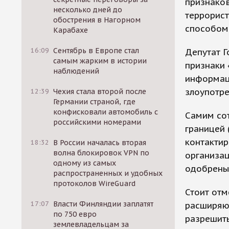
признако
несколько дней до
террорист
обострения в Нагорном
способом 
Карабахе
16:09
Сентябрь в Европе стал
Депутат Г
самым жарким в истории
признаки 
наблюдений
информаци
злоупотре
12:39
Чехия стала второй после
Германии страной, где
конфисковали автомобиль с
Самим со
российскими номерами
границей 
контакти
18:32
В России началась вторая
волна блокировок VPN по
организац
одному из самых
одобрены
распространенных и удобных
протоколов WireGuard
Стоит отм
17:07
Власти Финляндии заплатят
расширяю
по 750 евро
разрешить
землевладельцам за