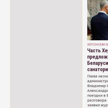
ХЕРСОНСКАЯ О
Часть Хе
предлож
Беларуси
санатор
Глава назн
администр
Владимир С
Александр
поездки в 
разговора 
заявил жур