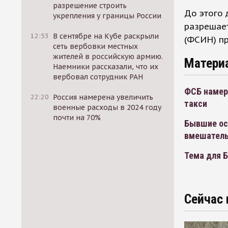
разрешение строить
До этого 
укрепления у границы России
разрешае
12:53
В сентябре на Кубе раскрыли
(ФСИН) п
сеть вербовки местных
жителей в российскую армию.
Матери
Наемники рассказали, что их
вербовал сотрудник РАН
ФСБ намер
22:20
Россия намерена увеличить
такси
военные расходы в 2024 году
почти на 70%
Бывшие ос
вмешатель
Тема для 
Сейчас 