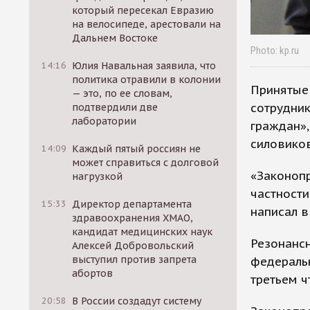
который пересекал Евразию
на велосипеде, арестовали на
Дальнем Востоке
Photo: kp.ru
14:16
Юлия Навальная заявила, что
политика отравили в колонии
Принятые 
— это, по ее словам,
сотрудник
подтвердили две
лаборатории
граждан»,
силовиков
14:09
Каждый пятый россиян не
может справиться с долговой
«Законоп
нагрузкой
частности
15:33
Директор департамента
написал в
здравоохранения ХМАО,
кандидат медицинских наук
Резонансн
Алексей Добровольский
выступил против запрета
федеральн
абортов
третьем ч
20:58
В России создадут систему