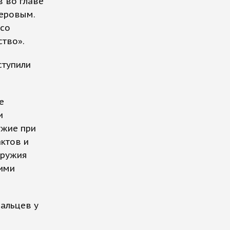
 во главе
зеровым.
 со
ство».
ступили
е
и
ужие при
ктов и
оружия
ими
пальцев у