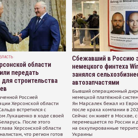
БЛАСТЬ
Сбежавший в Россию э
рсонской области
немецкого финтеха Wi
или передать
занялся сельхозбизне
 для строительства
автозапчастями
иев
Бывший операционный дир
аченной Россией
немецкой платёжной систем
ации Херсонской области
Ян Марсалек бежал из Евр
альдо встретился с
после краха компании в 202
ом Лукашенко в ходе своей
Сейчас он живёт в Москве, 
Беларусь. После этого
перемещается по России и 
глава Херсонской области
на оккупированные террит
налистам, что регион готов
Украины