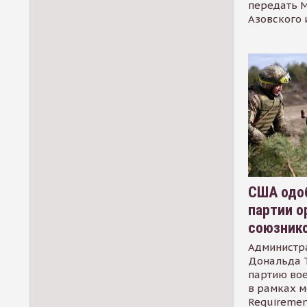
передать М
Азовского 
США одоб
партии о
союзник
Администр
Дональда 
партию во
в рамках м
Requirement