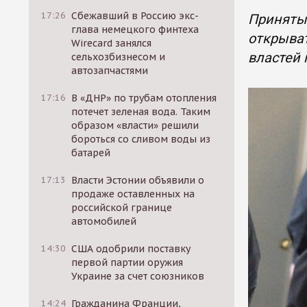
17:26
Сбежавший в Россию экс-
Принятые
глава немецкого финтеха
открыват
Wirecard занялся
властей 
сельхозбизнесом и
автозапчастями
17:16
В «ДНР» по трубам отопления
потечет зеленая вода. Таким
образом «власти» решили
бороться со сливом воды из
батарей
17:13
Власти Эстонии объявили о
продаже оставленных на
российской границе
автомобилей
14:30
США одобрили поставку
первой партии оружия
Украине за счет союзников
14:24
Гражданина Франции,