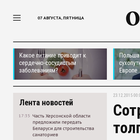
07 АВГУСТА, ПЯТНИЦА
Какое питание приводит к
Польша 
сердечно-сосудистым
сухопут
заболеваниям?
Европе
23.12.2015 00:
Лента новостей
Сот
17:35
Часть Херсонской области
тол
предложили передать
Беларуси для строительства
санаториев