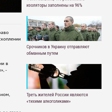
изоляторы заполнены на 96%
раво
скоплении
а
Срочников в Украину отправляют
обманным путем
ии в
, -
ьном,
Треть жителей России являются
«тихими алкоголиками»