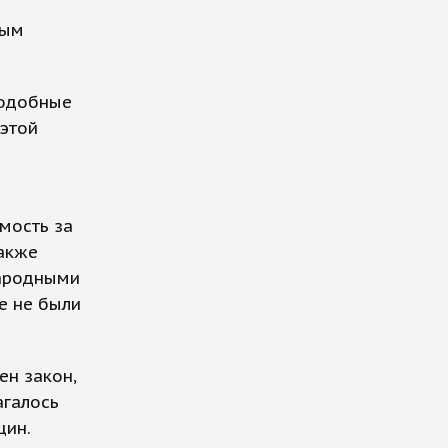
ным
подобные
 этой
мость за
также
народными
е не были
ен закон,
галось
щин.