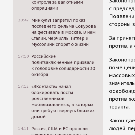
Законопро
контроля за валютными
с предсе
операциями
Появление
20:47
Минкульт запретил показ
стороны 
последнего фильма Сокурова
на фестивале в Москве. В нем
За принят
Сталин, Черчилль, Гитлер и
Муссолини спорят о жизни
против, а
17:10
Российские
Законопр
политзаключенные призвали
помещени
к голодовке солидарности 30
октября
массовых 
значитель
17:12
«ВКонтакте» начал
освобожд
блокировать посты
против ж
родственников
мобилизованных, в которых
теракта.
они требуют вернуть близких
домой
Закон дае
людей, пе
14:11
Россия, США и ЕС провели
секретные переговоры за