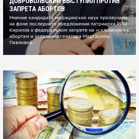
ДОБРОВОЛЬСКИЙ ВЫСТУПИЛ ПРОТИВ
ЗАПРЕТА АБОРТОВ
Мнение кандидата медицинских наук прозвучало
на фоне последнего предложения патриарха РПЦ
Кирилла о федеральном запрете на «склонение» к
абортам и заявления сенатора Маргариты
Павловой