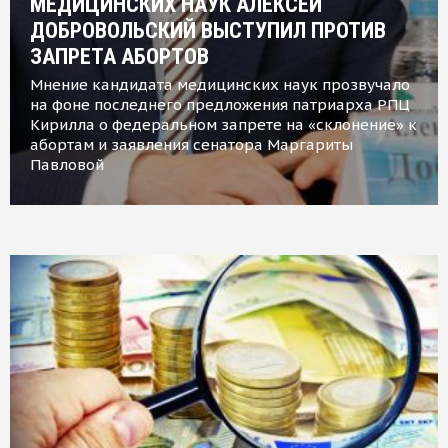
МЕДИЦИНСКИХ НАУК АЛЕКСЕЙ
ДОБРОВОЛЬСКИЙ ВЫСТУПИЛ ПРОТИВ
ЗАПРЕТА АБОРТОВ
Мнение кандидата медицинских наук прозвучало
на фоне последнего предложения патриарха РПЦ
Кирилла о федеральном запрете на «склонение» к
абортам и заявления сенатора Маргариты
Павловой