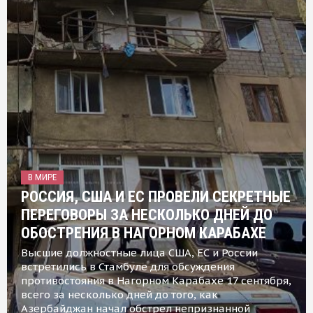
В МИРЕ
РОССИЯ, США И ЕС ПРОВЕЛИ СЕКРЕТНЫЕ
ПЕРЕГОВОРЫ ЗА НЕСКОЛЬКО ДНЕЙ ДО
ОБОСТРЕНИЯ В НАГОРНОМ КАРАБАХЕ
Высшие должностные лица США, ЕС и России
встретились в Стамбуле для обсуждения
противостояния в Нагорном Карабахе 17 сентября,
всего за несколько дней до того, как
Азербайджан начал обстрел непризнанной