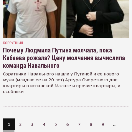
КОРРУПЦИЯ
Почему Людмила Путина молчала, пока
Кабаева рожала? Цену молчания вычислила
команда Навального
Соратники Навального нашли у Путиной и ее нового
мужа (младше ее на 20 лет) Артура Очеретного две
квартиры в испанской Малаге и прочие квартиры, и
особняки
1
2
3
4
5
6
7
8
9
…