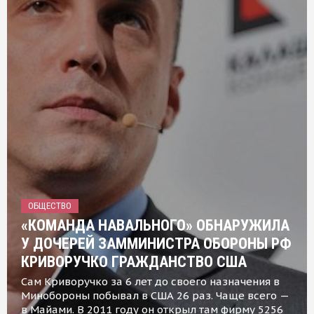
ОБЩЕСТВО
«КОМАНДА НАВАЛЬНОГО» ОБНАРУЖИЛА
У ДОЧЕРЕЙ ЗАММИНИСТРА ОБОРОНЫ РФ
КРИВОРУЧКО ГРАЖДАНСТВО США
Сам Криворучко за 6 лет до своего назначения в
Минобороны побывал в США 26 раз. Чаще всего —
в Майами. В 2011 году он открыл там фирму 5256