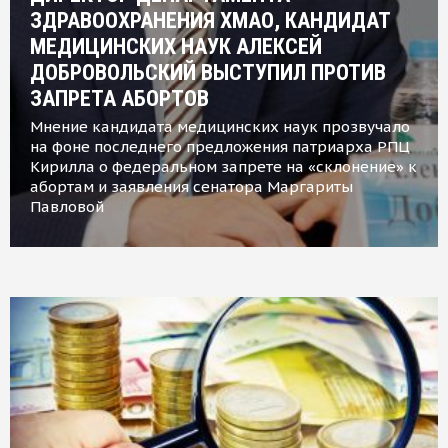
ЗДРАВООХРАНЕНИЯ ХМАО, КАНДИДАТ
МЕДИЦИНСКИХ НАУК АЛЕКСЕЙ
ДОБРОВОЛЬСКИЙ ВЫСТУПИЛ ПРОТИВ
ЗАПРЕТА АБОРТОВ
Мнение кандидата медицинских наук прозвучало
на фоне последнего предложения патриарха РПЦ
Кирилла о федеральном запрете на «склонение» к
абортам и заявления сенатора Маргариты
Павловой