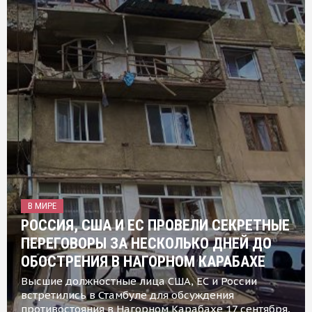
В МИРЕ
РОССИЯ, США И ЕС ПРОВЕЛИ СЕКРЕТНЫЕ
ПЕРЕГОВОРЫ ЗА НЕСКОЛЬКО ДНЕЙ ДО
ОБОСТРЕНИЯ В НАГОРНОМ КАРАБАХЕ
Высшие должностные лица США, ЕС и России
встретились в Стамбуле для обсуждения
противостояния в Нагорном Карабахе 17 сентября,