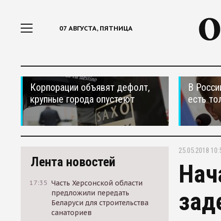
07 АВГУСТА, ПЯТНИЦА
Корпорации объявят дефолт,
В Росси
крупные города опустеют
есть то
25.05.2018 10:
Лента новостей
Нач
17:35
Часть Херсонской области
зад
предложили передать
Беларуси для строительства
санаториев