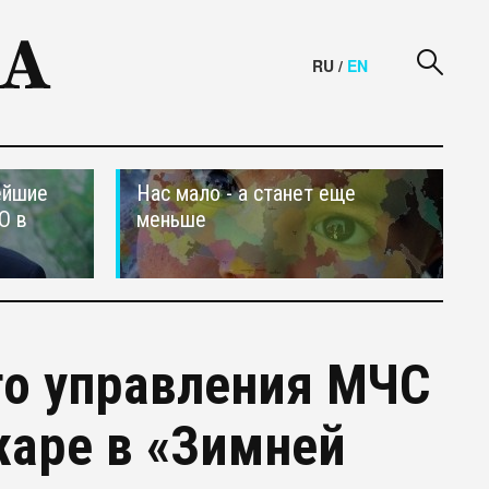
RU
/
EN
ейшие
Нас мало - а станет еще
О в
меньше
го управления МЧС
жаре в «Зимней