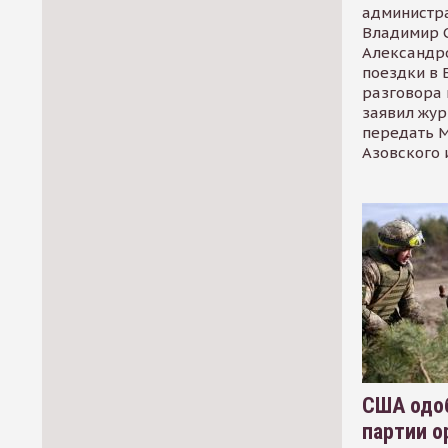
администр
Владимир С
Александр
поездки в 
разговора 
заявил жур
передать М
Азовского 
США одоб
партии о