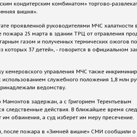
ским кондитерским комбинатом» торгово-развлека
имняя вишня».
тате проявленной руководителями МЧС халатности 
е пожара 25 марта в здании ТРЦ от отравления про
угарным газом и полученных термических ожогов по
из которых 37 детей», - говорится в официальном з
ку кемеровского управления МЧС также инкримини
 использованием служебного положения 1,8 млн ру
принадлежали ведомству.
 Мамонтов задержан, а с Григорием Терентьевым
ся следственные действия. В ближайшее время сле
 им обвинения, а суд изберет им меру пресечение.
, после пожара в «Зимней вишне» СМИ сообщили о 