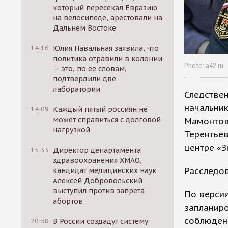
который пересекал Евразию
на велосипеде, арестовали на
Дальнем Востоке
14:16
Юлия Навальная заявила, что
политика отравили в колонии
Photo: a42.ru
— это, по ее словам,
подтвердили две
лаборатории
Следстве
начальни
14:09
Каждый пятый россиян не
может справиться с долговой
Мамонтова
нагрузкой
Терентьев
центре «З
15:33
Директор департамента
здравоохранения ХМАО,
Расследов
кандидат медицинских наук
Алексей Добровольский
выступил против запрета
По версии
абортов
запланиро
соблюден
20:58
В России создадут систему