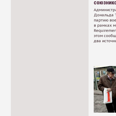
союзник
Администр
Дональда 
партию во
в рамках м
Requirement
этом сообщ
два источн