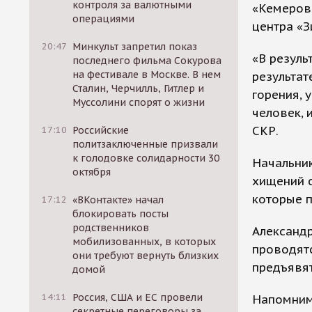
контроля за валютными
«Кемеров
операциями
центра «З
20:47
Минкульт запретил показ
«В резуль
последнего фильма Сокурова
на фестивале в Москве. В нем
результат
Сталин, Черчилль, Гитлер и
горения, 
Муссолини спорят о жизни
человек, 
СКР.
17:10
Российские
политзаключенные призвали
к голодовке солидарности 30
Начальни
октября
хищений с
которые 
17:12
«ВКонтакте» начал
блокировать посты
родственников
Александр
мобилизованных, в которых
проводят
они требуют вернуть близких
предъявят
домой
14:11
Россия, США и ЕС провели
Напомним
секретные переговоры за