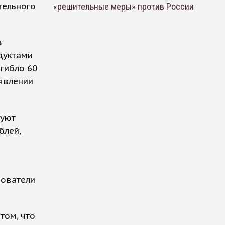
тельного
«решительные меры» против России
в
дуктами
гибло 60
аявлении
руют
блей,
дователи
том, что