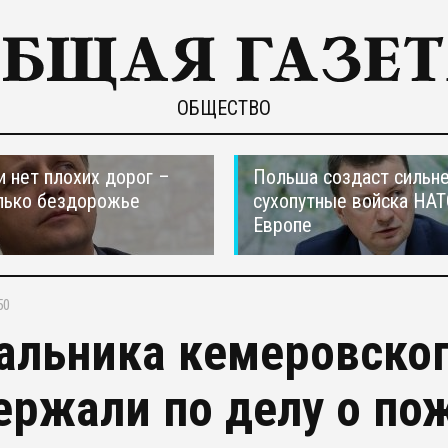
ОБЩЕСТВО
и нет плохих дорог –
Польша создаст сильн
лько бездорожье
сухопутные войска НАТ
Европе
50
альника кемеровско
ержали по делу о по