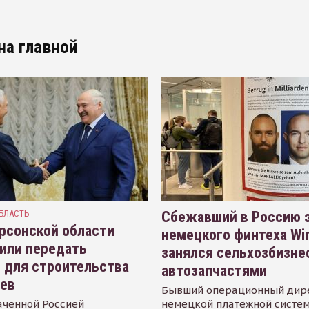
на главной
БЛАСТЬ
Сбежавший в Россию э
рсонской области
немецкого финтеха Wi
или передать
занялся сельхозбизне
 для строительства
автозапчастями
иев
Бывший операционный дир
аченной Россией
немецкой платёжной систем