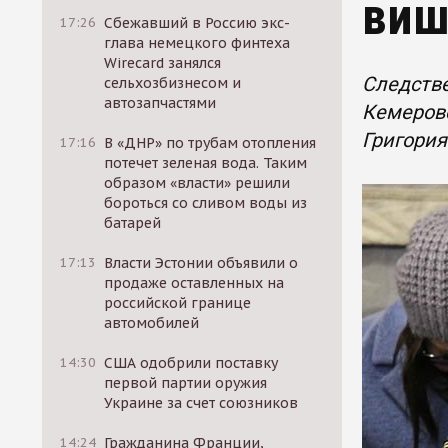
виш
17:26
Сбежавший в Россию экс-
глава немецкого финтеха
Wirecard занялся
Следстве
сельхозбизнесом и
автозапчастями
Кемеровс
Григория
17:16
В «ДНР» по трубам отопления
потечет зеленая вода. Таким
образом «власти» решили
бороться со сливом воды из
батарей
17:13
Власти Эстонии объявили о
продаже оставленных на
российской границе
автомобилей
14:30
США одобрили поставку
первой партии оружия
Украине за счет союзников
14:24
Гражданина Франции,