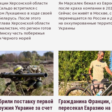
ации Херсонской области
Ян Марсалек бежал из Евр
альдо встретился с
после краха компании в 202
ом Лукашенко в ходе своей
Сейчас он живёт в Москве, 
Беларусь. После этого
перемещается по России и 
глава Херсонской области
на оккупированные террит
налистам, что регион готов
Украины
инску часть побережья
и Черного морей
рили поставку первой
Гражданина Франции,
ружия Украине за счет
пересекал Евразию на