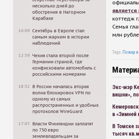
официальн
несколько дней до
является
обострения в Нагорном
коттедж г
Карабахе
Семья гла
16:09
Сентябрь в Европе стал
млн рубле
самым жарким в истории
наблюдений
Tags:
Пожар в
12:39
Чехия стала второй после
Германии страной, где
Матери
конфисковали автомобиль с
российскими номерами
Экс-мэр К
18:32
В России началась вторая
волна блокировок VPN по
вишни», по
одному из самых
распространенных и удобных
Кемеровск
протоколов WireGuard
в «Зимней
17:07
Власти Финляндии заплатят
В Томске з
по 750 евро
тысяч кв.
землевладельцам за