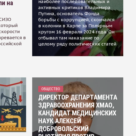
наиболее последовательных и
ли на
активных критиков Владимира
Путина, основатель Фонда
 СИЗО
борьбы с коррупцией, скончался
 который
в колонии в Харпе за Полярным
скорости
кругом 16 февраля 2024 года. Он
зревается в
отбывал там наказание по
оссийской
целому ряду политических статей
ОБЩЕСТВО
ДИРЕКТОР ДЕПАРТАМЕНТА
ЗДРАВООХРАНЕНИЯ ХМАО,
КАНДИДАТ МЕДИЦИНСКИХ
НАУК АЛЕКСЕЙ
ДОБРОВОЛЬСКИЙ