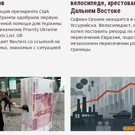
ов
велосипеде, арестова
Дальнем Востоке
ация президента США
Трампа одобрила первую
Софиан Сехили находится в
енной помощи для Украины
Уссурийска. Велосипедист,
еханизма Priority Ukraine
хотел поставить рекорд по 
s List. Об
пересечения Евразии, подо
ает Reuters со ссылкой на
незаконном пересечении р
ика, знакомых с ситуацией
границы