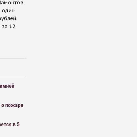
 Мамонтов
о один
рублей.
 за 12
Зимней
 о пожаре
ется в 5