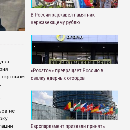
В России заржавел памятник
нержавеющему рублю
и
ндра
рия
«Росатом» превращает Россию в
в торговом
свалку ядерных отходов
.
.
ьев не
рку
тации
Европарламент призвали принять