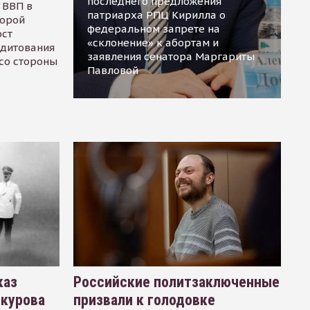
последнего предложения
 ВВП в
патриарха РПЦ Кирилла о
торой
федеральном запрете на
ост
«склонение» к абортам и
едитования
заявления сенатора Маргариты
 со стороны
Павловой
каз
Российские политзаключенные
окурова
призвали к голодовке