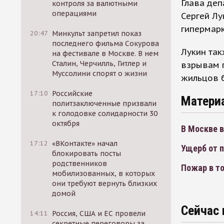
Глава деп
контроля за валютными
операциями
Сергей Лу
гипермар
20:47
Минкульт запретил показ
последнего фильма Сокурова
Лукин так
на фестивале в Москве. В нем
Сталин, Черчилль, Гитлер и
взрывам п
Муссолини спорят о жизни
жильцов 
17:10
Российские
Матери
политзаключенные призвали
к голодовке солидарности 30
октября
В Москве в
17:12
«ВКонтакте» начал
Ущерб от п
блокировать посты
родственников
Пожар в то
мобилизованных, в которых
они требуют вернуть близких
домой
Сейчас 
14:11
Россия, США и ЕС провели
секретные переговоры за