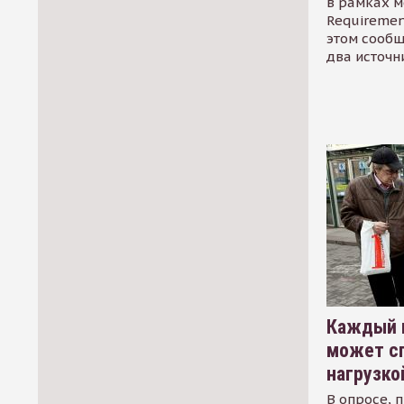
в рамках м
Requirement
этом сообщ
два источн
Каждый 
может сп
нагрузко
В опросе, 