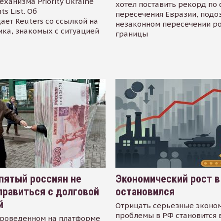
еханизма Priority Ukraine
хотел поставить рекорд по 
s List. Об
пересечения Евразии, подо
ает Reuters со ссылкой на
незаконном пересечении р
ика, знакомых с ситуацией
границы
пятый россиян не
Экономический рост в
равиться с долговой
остановился
й
Отрицать серьезные эконо
проблемы в РФ становится 
проведенном на платформе