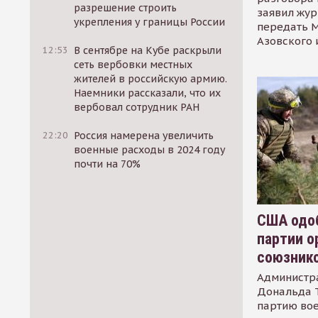
разрешение строить
заявил жур
укрепления у границы России
передать М
Азовского 
12:53
В сентябре на Кубе раскрыли
сеть вербовки местных
жителей в российскую армию.
Наемники рассказали, что их
вербовал сотрудник РАН
22:20
Россия намерена увеличить
военные расходы в 2024 году
почти на 70%
США одоб
партии о
союзник
Администр
Дональда 
партию во