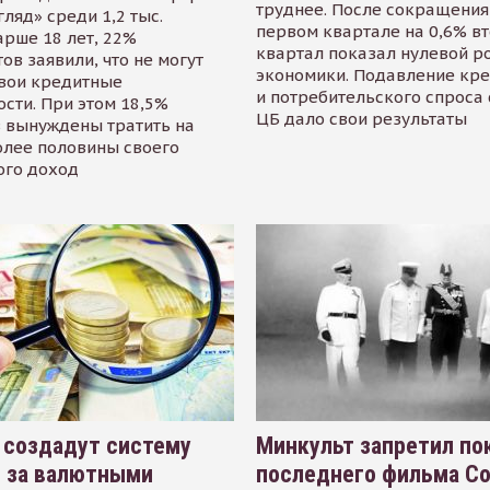
труднее. После сокращения
гляд» среди 1,2 тыс.
первом квартале на 0,6% в
арше 18 лет, 22%
квартал показал нулевой р
ов заявили, что не могут
экономики. Подавление кр
свои кредитные
и потребительского спроса
сти. При этом 18,5%
ЦБ дало свои результаты
 вынуждены тратить на
олее половины своего
ого доход
 создадут систему
Минкульт запретил по
я за валютными
последнего фильма С