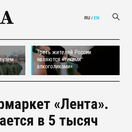
RU
/
EN
Треть жителей России
путем
являются «тихими
алкоголиками»
рмаркет «Лента».
ется в 5 тысяч