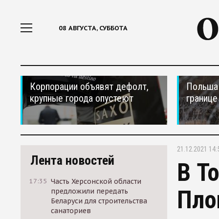
08 АВГУСТА, СУББОТА
Корпорации объявят дефолт,
Польша 
крупные города опустеют
границе
21.12.2021 14:
Лента новостей
В Т
17:35
Часть Херсонской области
Пло
предложили передать
Беларуси для строительства
санаториев