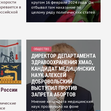
скорости
кругом 16 февраля 2024 года. Он
зревается в
отбывал там наказание по
оссийской
целому ряду политических статей
ОБЩЕСТВО
ДИРЕКТОР ДЕПАРТАМЕНТА
ЗДРАВООХРАНЕНИЯ ХМАО,
КАНДИДАТ МЕДИЦИНСКИХ
НАУК АЛЕКСЕЙ
ДОБРОВОЛЬСКИЙ
ВЫСТУПИЛ ПРОТИВ
 России
ЗАПРЕТА АБОРТОВ
Мнение кандидата медицинских
мические
наук прозвучало на фоне
все