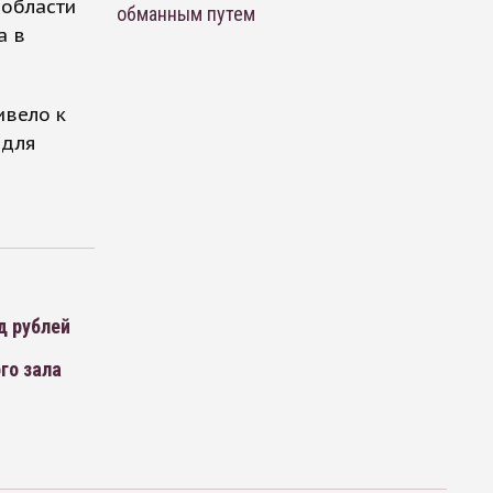
 области
обманным путем
а в
ивело к
 для
д рублей
го зала