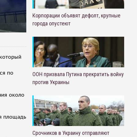
Корпорации объявят дефолт, крупные
города опустеют
 который
ся по
ООН призвала Путина прекратить войну
против Украины
ния около
я площадь
Срочников в Украину отправляют