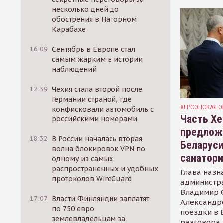
несколько дней до
обострения в Нагорном
Карабахе
16:09
Сентябрь в Европе стал
самым жарким в истории
наблюдений
12:39
Чехия стала второй после
Германии страной, где
ХЕРСОНСКАЯ О
конфисковали автомобиль с
Часть Хе
российскими номерами
предлож
18:32
В России началась вторая
Беларуси
волна блокировок VPN по
санатор
одному из самых
распространенных и удобных
Глава назн
протоколов WireGuard
администр
Владимир С
17:07
Власти Финляндии заплатят
Александр
по 750 евро
поездки в 
землевладельцам за
разговора 