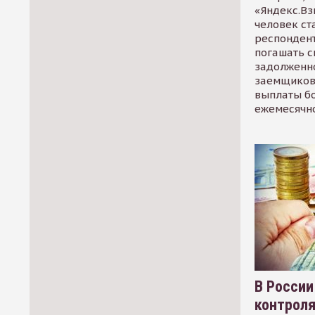
«Яндекс.Вз
человек ст
респондент
погашать 
задолженно
заемщиков
выплаты б
ежемесячн
В России
контрол