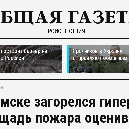
ПРОИСШЕСТВИЯ
построит барьер на
Срочников в Украину
 с Россией
отправляют обманным 
54
омске загорелся гипе
щадь пожара оценива