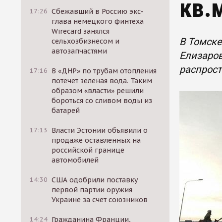
кв.
17:26
Сбежавший в Россию экс-
глава немецкого финтеха
Wirecard занялся
В Томске
сельхозбизнесом и
автозапчастями
Елизаров
распрос
17:16
В «ДНР» по трубам отопления
потечет зеленая вода. Таким
образом «власти» решили
бороться со сливом воды из
батарей
17:13
Власти Эстонии объявили о
продаже оставленных на
российской границе
автомобилей
14:30
США одобрили поставку
первой партии оружия
Украине за счет союзников
14:24
Гражданина Франции,