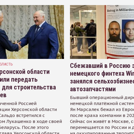
БЛАСТЬ
Сбежавший в Россию э
рсонской области
немецкого финтеха Wi
или передать
занялся сельхозбизне
 для строительства
автозапчастями
иев
Бывший операционный дир
аченной Россией
немецкой платёжной систем
ации Херсонской области
Ян Марсалек бежал из Евр
альдо встретился с
после краха компании в 202
ом Лукашенко в ходе своей
Сейчас он живёт в Москве, 
Беларусь. После этого
перемещается по России и 
глава Херсонской области
на оккупированные террит