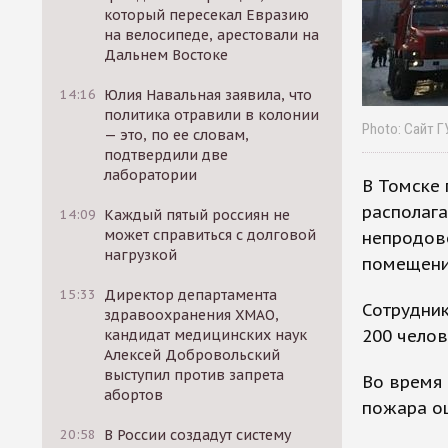
который пересекал Евразию
на велосипеде, арестовали на
Дальнем Востоке
14:16
Юлия Навальная заявила, что
политика отравили в колонии
Photo: Сайт 
— это, по ее словам,
подтвердили две
лаборатории
В Томске 
располага
14:09
Каждый пятый россиян не
может справиться с долговой
непродово
нагрузкой
помещени
15:33
Директор департамента
Сотрудни
здравоохранения ХМАО,
200 челов
кандидат медицинских наук
Алексей Добровольский
выступил против запрета
Во время
абортов
пожара оц
20:58
В России создадут систему