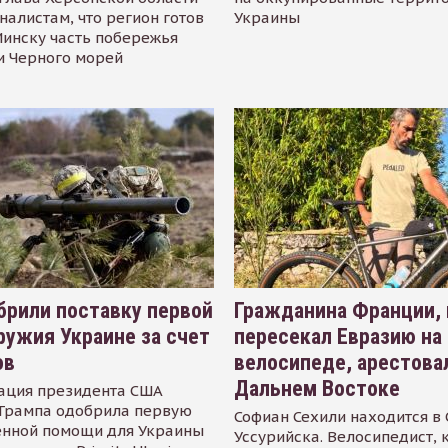
налистам, что регион готов
Украины
инску часть побережья
и Черного морей
рили поставку первой
Гражданина Франции,
ружия Украине за счет
пересекал Евразию на
ов
велосипеде, арестова
Дальнем Востоке
ация президента США
Трампа одобрила первую
Софиан Сехили находится в
енной помощи для Украины
Уссурийска. Велосипедист,