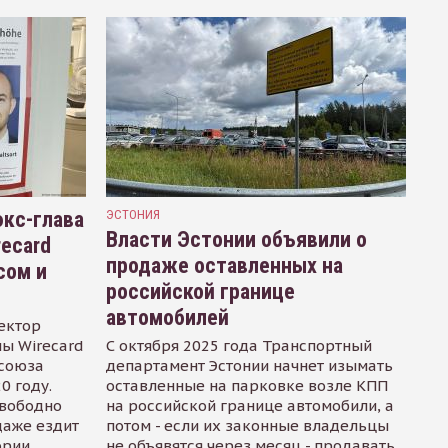
кс-глава
ЭСТОНИЯ
Власти Эстонии объявили о
recard
продаже оставленных на
сом и
российской границе
автомобилей
ектор
ы Wirecard
С октября 2025 года Транспортный
осоюза
департамент Эстонии начнет изымать
0 году.
оставленные на парковке возле КПП
свободно
на российской границе автомобили, а
даже ездит
потом - если их законные владельцы
ории
не объявятся через месяц - продавать.