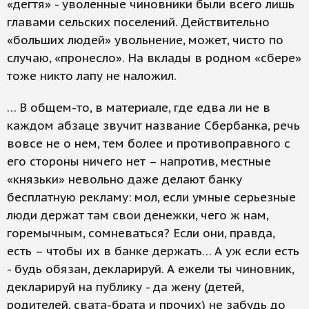
«дегтя» - уволенные чиновники были всего лишь
главами сельских поселений. Действительно
«больших людей» увольнение, может, чисто по
случаю, «пронесло». На вклады в родном «сбере»
тоже никто лапу не наложил.
… В общем-то, в материале, где едва ли не в
каждом абзаце звучит название Сбербанка, речь
вовсе не о нем, тем более и противоправного с
его стороны ничего нет – напротив, местные
«князьки» невольно даже делают банку
бесплатную рекламу: мол, если умные серьезные
люди держат там свои денежки, чего ж нам,
горемычным, сомневаться? Если они, правда,
есть – чтобы их в банке держать… А уж если есть
- будь обязан, декларируй. А ежели ты чиновник,
декларируй на публику - да жену (детей,
родителей, свата-брата и прочих) не забудь до