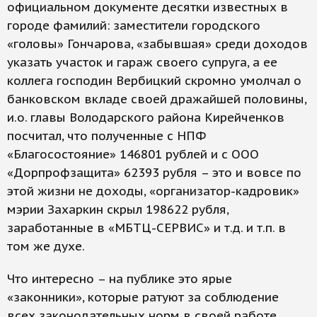
официальном документе десятки известных в
городе фамилий: заместители городского
«головы» Гончарова, «забывшая» среди доходов
указать участок и гараж своего супруга, а ее
коллега господин Вербицкий скромно умолчал о
банковском вкладе своей дражайшей половины,
и.о. главы Володарского района Кирейченков
посчитал, что полученные с НПФ
«Благосостояние» 146801 рублей и с ООО
«Дорпрофзащита» 62393 рубля – это и вовсе по
этой жизни не доходы, «организатор-кадровик»
мэрии Захаркин скрыл 198622 рубля,
заработанные в «МБТЦ-СЕРВИС» и т.д. и т.п. в
том же духе.
Что интересно – на публике это ярые
«законники», которые ратуют за соблюдение
всех законодательных норм в своей работе.