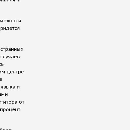
 можно и
придется
остранных
 случаев
сы
ом центре
е
 языка и
ими
титора от
 процент