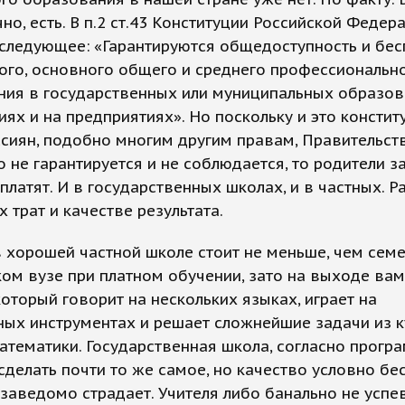
чно, есть. В п.2 ст.43 Конституции Российской Федер
следующее: «Гарантируются общедоступность и бес
ого, основного общего и среднего профессиональн
ния в государственных или муниципальных образо
ях и на предприятиях». Но поскольку и это консти
сиян, подобно многим другим правам, Правительст
 не гарантируется и не соблюдается, то родители з
платят. И в государственных школах, и в частных. Р
 трат и качестве результата.
 хорошей частной школе стоит не меньше, чем семе
ом вузе при платном обучении, зато на выходе ва
который говорит на нескольких языках, играет на
ых инструментах и решает сложнейшие задачи из к
тематики. Государственная школа, согласно прогр
сделать почти то же самое, но качество условно бе
заведомо страдает. Учителя либо банально не успе