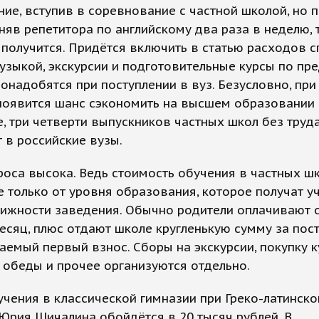
ие, вступив в соревнование с частной школой, но 
няв репетитора по английскому два раза в неделю, т
 получится. Придётся включить в статью расходов с
узыкой, экскурсии и подготовительные курсы по пр
онадобятся при поступлении в вуз. Безусловно, при
появится шанс сэкономить на высшем образовании 
е, три четверти выпускников частных школ без труд
 в российские вузы.
оса высока. Ведь стоимость обучения в частных ш
е только от уровня образования, которое получат уч
тижности заведения. Обычно родители оплачивают 
сяц, плюс отдают школе кругленькую сумму за пост
аемый первый взнос. Сборы на экскурсии, покупку к
обеды и прочее организуются отдельно.
чения в классической гимназии при Греко-латинск
Юрия Шичалина обойдётся в 20 тысяч рублей. В