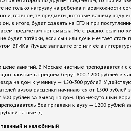
тся репетиторов по другим предметам, то при их в
е не только нагрузку на ребенка и возможности се
но и, главное, те предметы, которые вашему чаду и
 он, в итоге, будет сдавать на ЕГЭ и при поступлении
 всем предметам нет смысла. Не страшно, если по х
 не будет пятёрки, если сын или дочь мечтает стать
нтом ВГИКа. Лучше запишите его или её в литерату
о цене занятий. В Москве частные преподаватели с 
 одно занятие в среднем берут 800-1200 рублей в ча
езда на дом к ученику — 150-300 рублей. У действ
телей вузов расценки начинаются от 1500 рублей з
т 500 рублей за выезд на дом. Промежуточный вари
реподаватель без привязки к вузу — 1200 рублей з
 рублей за выезд.
нственный и нелюбимый