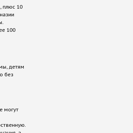
, плюс 10
мназии
ы.
ее 100
м
мы, детям
о без
е могут
рственную.
нания, а