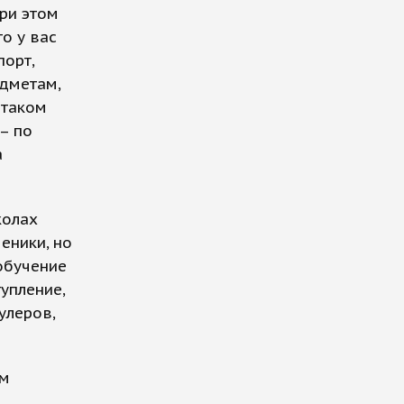
при этом
о у вас
порт,
едметам,
 таком
– по
а
колах
еники, но
обучение
упление,
улеров,
ом