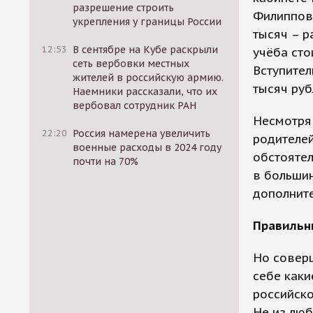
разрешение строить
Филипповс
укрепления у границы России
тысяч – р
12:53
В сентябре на Кубе раскрыли
учёба сто
сеть вербовки местных
Вступител
жителей в российскую армию.
тысяч руб
Наемники рассказали, что их
вербовал сотрудник РАН
Несмотря 
22:20
Россия намерена увеличить
родителей
военные расходы в 2024 году
обстояте
почти на 70%
в большин
дополните
Правильн
Но соверш
себе каки
российско
Не из люб