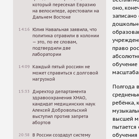
который пересекал Евразию
оно, коне
на велосипеде, арестовали на
записано 
Дальнем Востоке
дошкольн
14:16
Юлия Навальная заявила, что
образова
политика отравили в колонии
учреждени
— это, по ее словам,
право рос
подтвердили две
лаборатории
абсолютно
обучение 
14:09
Каждый пятый россиян не
масштабах
может справиться с долговой
нагрузкой
Полгода в
15:33
Директор департамента
средненьк
здравоохранения ХМАО,
ребёнка, 
кандидат медицинских наук
музыкальн
Алексей Добровольский
выступил против запрета
высшей ма
абортов
пытается 
обучения 
20:58
В России создадут систему