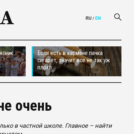
RU
/
EN
ятник
Если есть в кармане пачка
сигарет, значит все не так уж
плохо
не очень
лько в частной школе. Главное – найти