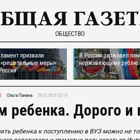
ОБЩЕСТВО
ламент призвали
В России заржавел пам
 «решительные меры»
нержавеющему рублю
России
Е
Ольга Панина
29.02.2016 02:14
м ребенка. Дорого и 
ить ребенка к поступлению в ВУЗ можно не то