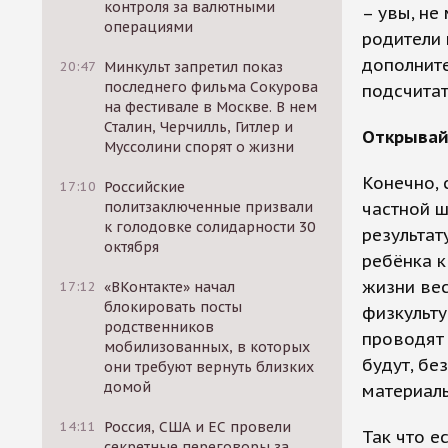
контроля за валютными
– увы, не
операциями
родители 
дополните
20:47
Минкульт запретил показ
последнего фильма Сокурова
подсчитат
на фестивале в Москве. В нем
Сталин, Черчилль, Гитлер и
Открывай
Муссолини спорят о жизни
Конечно, 
17:10
Российские
частной ш
политзаключенные призвали
к голодовке солидарности 30
результат
октября
ребёнка к
жизни вес
17:12
«ВКонтакте» начал
блокировать посты
физкульту
родственников
проводят 
мобилизованных, в которых
будут, бе
они требуют вернуть близких
домой
материаль
14:11
Россия, США и ЕС провели
Так что е
секретные переговоры за