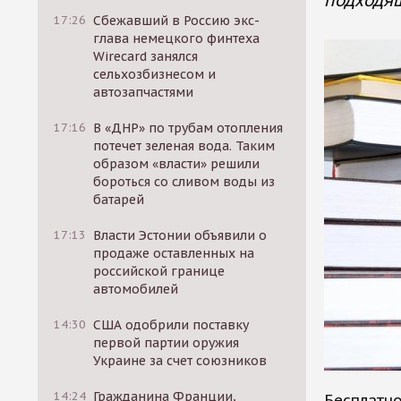
подходящ
17:26
Сбежавший в Россию экс-
глава немецкого финтеха
Wirecard занялся
сельхозбизнесом и
автозапчастями
17:16
В «ДНР» по трубам отопления
потечет зеленая вода. Таким
образом «власти» решили
бороться со сливом воды из
батарей
17:13
Власти Эстонии объявили о
продаже оставленных на
российской границе
автомобилей
14:30
США одобрили поставку
первой партии оружия
Украине за счет союзников
14:24
Гражданина Франции,
Бесплатно