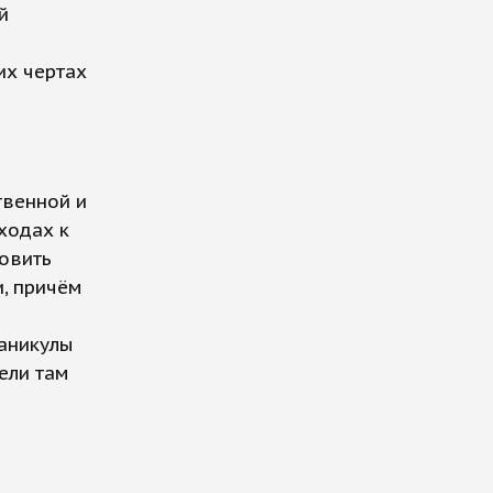
й
их чертах
твенной и
ходах к
товить
и, причём
каникулы
ели там