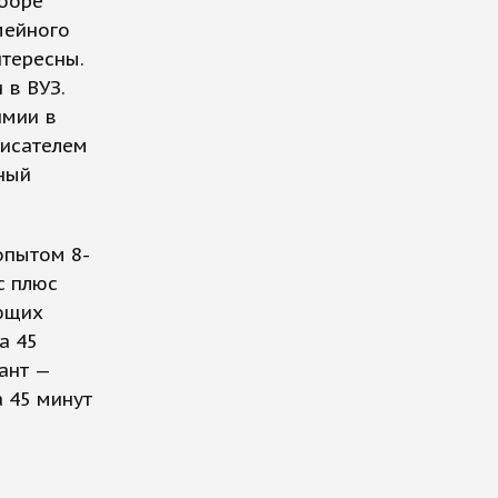
ыборе
мейного
нтересны.
 в ВУЗ.
имии в
 писателем
рный
опытом 8-
с плюс
ующих
а 45
ант —
а 45 минут