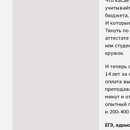
Что касае
учитывайт
бюджета, 
И которые
Тянуть по
аттестате
или студе
кружок.
И теперь 
14 лет за
оплата вы
преподава
минут и о
опытный п
и 200-400
ЕГЭ, еди