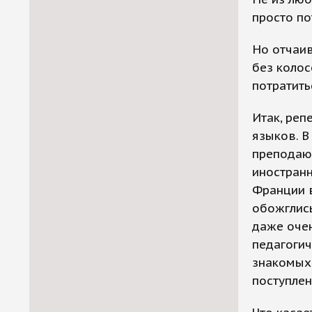
просто по
Но отчаив
без колос
потратить
Итак, ре
языков. В
преподают
иностранн
Франции в
обожглись
даже очен
педагогич
знакомых
поступлен