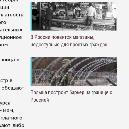
ации
платность
ого
вательных
туционное
В России появятся магазины,
вом
недоступные для простых граждан
а
азница в
стр в
м обещают
Польша построит барьер на границе с
Россией
урса
аммам,
сплатного
вают, либо