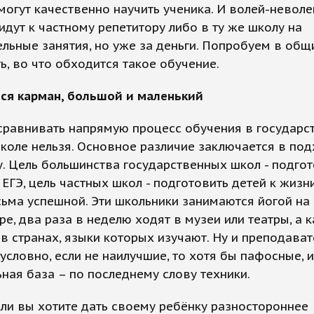
 могут качественно научить ученика. И волей-неволе
идут к частному репетитору либо в ту же школу на
льные занятия, но уже за деньги. Попробуем в общ
ь, во что обходится такое обучение.
ся карман, большой и маленький
сравнивать напрямую процесс обучения в государс
коле нельзя. Основное различие заключается в под
у. Цель большинства государственных школ - подго
 ЕГЭ, цель частных школ - подготовить детей к жизн
ьма успешной. Эти школьники занимаются йогой на
ре, два раза в неделю ходят в музеи или театры, а 
в странах, языки которых изучают. Ну и преподават
зусловно, если не наилучшие, то хотя бы пафосные, и
ная база – по последнему слову техники.
сли вы хотите дать своему ребёнку разностороннее