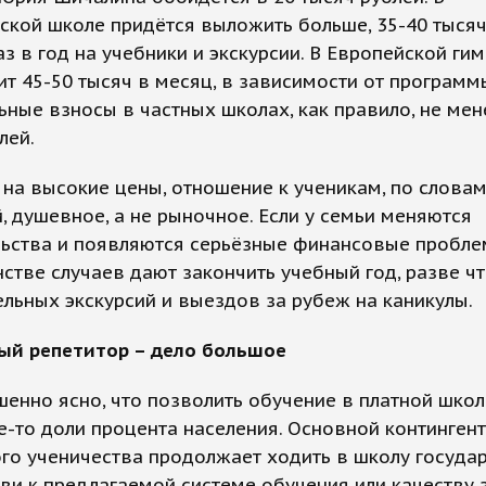
кой школе придётся выложить больше, 35-40 тысяч
аз в год на учебники и экскурсии. В Европейской ги
ит 45-50 тысяч в месяц, в зависимости от программ
ьные взносы в частных школах, как правило, не мен
лей.
на высокие цены, отношение к ученикам, по слова
, душевное, а не рыночное. Если у семьи меняются
льства и появляются серьёзные финансовые пробле
стве случаев дают закончить учебный год, разве чт
льных экскурсий и выездов за рубеж на каникулы.
ый репетитор – дело большое
енно ясно, что позволить обучение в платной школ
е-то доли процента населения. Основной контингент
го ученичества продолжает ходить в школу госуда
ви к предлагаемой системе обучения или качеству з