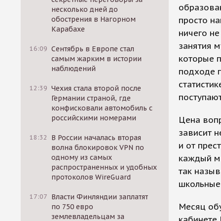
образован
несколько дней до
просто на
обострения в Нагорном
Карабахе
ничего не
занятия м
16:09
Сентябрь в Европе стал
которые п
самым жарким в истории
наблюдений
подходе 
статистик
12:39
Чехия стала второй после
поступают
Германии страной, где
конфисковали автомобиль с
российскими номерами
Цена вопр
зависит н
18:32
В России началась вторая
и от прес
волна блокировок VPN по
каждый ме
одному из самых
распространенных и удобных
так назыв
протоколов WireGuard
школьные 
17:07
Власти Финляндии заплатят
Месяц обу
по 750 евро
землевладельцам за
кабинете 