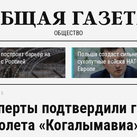
ОБЩЕСТВО
построит барьер на
Польша создаст сильн
 с Россией
сухопутные войска НАТ
Европе
15
перты подтвердили 
олета «Когалымавиа»