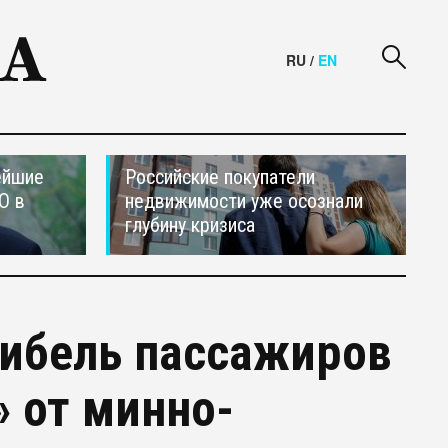
RU
/
EN
ейшие
Российские покупатели
О в
недвижимости уже осознали
глубину кризиса
гибель пассажиров
 от минно-