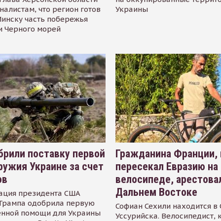
налистам, что регион готов
Украины
инску часть побережья
и Черного морей
рили поставку первой
Гражданина Франции,
ружия Украине за счет
пересекал Евразию на
ов
велосипеде, арестова
Дальнем Востоке
ация президента США
Трампа одобрила первую
Софиан Сехили находится в
енной помощи для Украины
Уссурийска. Велосипедист,