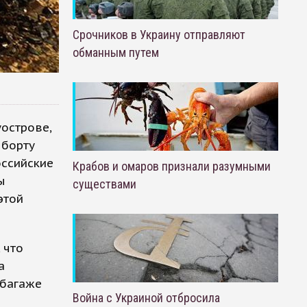
Срочников в Украину отправляют
обманным путем
острове,
 борту
оссийские
Крабов и омаров признали разумными
ы
существами
этой
 что
а
 багаже
Война с Украиной отбросила