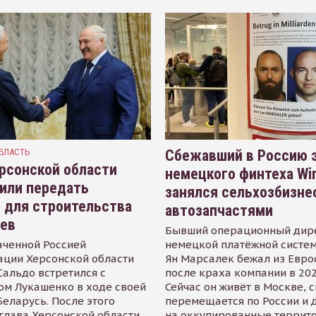
БЛАСТЬ
Сбежавший в Россию э
рсонской области
немецкого финтеха Wi
или передать
занялся сельхозбизне
 для строительства
автозапчастями
иев
Бывший операционный дир
аченной Россией
немецкой платёжной систем
ации Херсонской области
Ян Марсалек бежал из Евр
альдо встретился с
после краха компании в 202
ом Лукашенко в ходе своей
Сейчас он живёт в Москве, 
Беларусь. После этого
перемещается по России и 
глава Херсонской области
на оккупированные террит