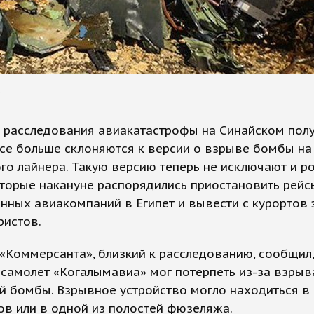
s
 расследования авиакатастрофы на Синайском полу
се больше склоняются к версии о взрыве бомбы на
го лайнера. Такую версию теперь не исключают и р
оторые накануне распорядились приостановить рейс
нных авиакомпаний в Египет и вывести с курортов 
ристов.
«Коммерсанта», близкий к расследованию, сообщил,
самолет «Когалымавиа» мог потерпеть из-за взрыв
й бомбы. Взрывное устройство могло находиться в
в или в одной из полостей фюзеляжа.