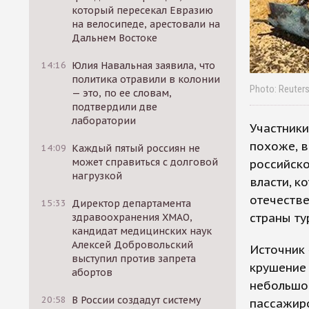
который пересекал Евразию
на велосипеде, арестовали на
Дальнем Востоке
14:16
Юлия Навальная заявила, что
политика отравили в колонии
Photo: Reuter
— это, по ее словам,
подтвердили две
лаборатории
Участники
похоже, в
14:09
Каждый пятый россиян не
может справиться с долговой
российско
нагрузкой
власти, к
отечестве
15:33
Директор департамента
страны ту
здравоохранения ХМАО,
кандидат медицинских наук
Алексей Добровольский
Источник 
выступил против запрета
крушение 
абортов
небольшо
20:58
В России создадут систему
пассажиро