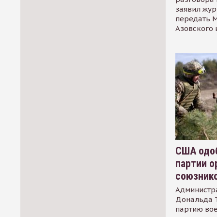
заявил жур
передать М
Азовского 
США одоб
партии о
союзник
Администр
Дональда 
партию во