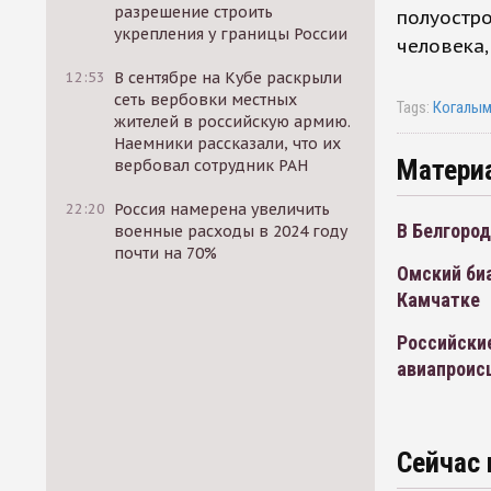
разрешение строить
полуостро
укрепления у границы России
человека,
12:53
В сентябре на Кубе раскрыли
сеть вербовки местных
Tags:
Когалым
жителей в российскую армию.
Наемники рассказали, что их
Матери
вербовал сотрудник РАН
22:20
Россия намерена увеличить
В Белгород
военные расходы в 2024 году
почти на 70%
Омский биа
Камчатке
Российски
авиапроис
Сейчас 