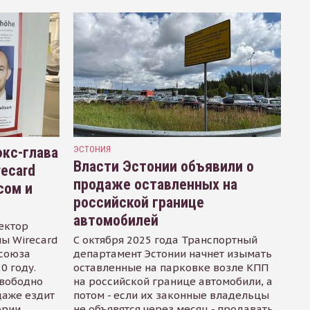
кс-глава
ЭСТОНИЯ
Власти Эстонии объявили о
recard
продаже оставленных на
сом и
российской границе
автомобилей
ектор
ы Wirecard
С октября 2025 года Транспортный
осоюза
департамент Эстонии начнет изымать
0 году.
оставленные на парковке возле КПП
свободно
на российской границе автомобили, а
даже ездит
потом - если их законные владельцы
ории
не объявятся через месяц - продавать.