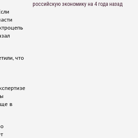
российскую экономику на 4 года назад
Если
части
ектроцепь
азал
тили, что
кспертизе
фы
еще в
по
ет