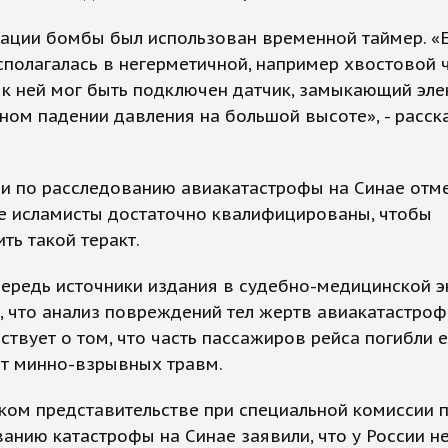
вации бомбы был использован временной таймер. «
полагалась в негерметичной, например хвостовой 
 к ней мог быть подключен датчик, замыкающий эл
ном падении давления на большой высоте», - расск
и по расследованию авиакатастрофы на Синае отме
ие исламисты достаточно квалифицированы, чтобы
ть такой теракт.
ередь источники издания в судебно-медицинской э
, что анализ повреждений тел жертв авиакатастро
ствует о том, что часть пассажиров рейса погибли 
от минно-взрывных травм.
ком представительстве при специальной комиссии 
анию катастрофы на Синае заявили, что у России н