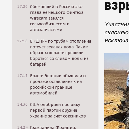
взр
17:26
Сбежавший в Россию экс-
глава немецкого финтеха
Wirecard занялся
Участник
сельхозбизнесом и
автозапчастями
склоняют
исключа
17:16
В «ДНР» по трубам отопления
потечет зеленая вода. Таким
образом «власти» решили
бороться со сливом воды из
батарей
17:13
Власти Эстонии объявили о
продаже оставленных на
российской границе
автомобилей
14:30
США одобрили поставку
первой партии оружия
Украине за счет союзников
14:24
Гражданина Франции,