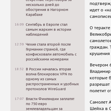
подтверж
несколько дней до
идет о «н
обострения в Нагорном
Карабахе
самописец
16:09
Сентябрь в Европе стал
О теракте
самым жарким в истории
Великобри
наблюдений
самолетов
12:39
Чехия стала второй после
граждан. 
Германии страной, где
крушения 
конфисковали автомобиль с
российскими номерами
Вечером 6
18:32
В России началась вторая
Владимир 
волна блокировок VPN по
которые б
одному из самых
разрешат 
распространенных и удобных
протоколов WireGuard
полетит 
17:07
Власти Финляндии заплатят
Самолет A
по 750 евро
Шейха в С
землевладельцам за