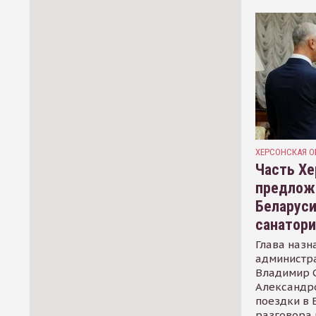
ХЕРСОНСКАЯ О
Часть Хе
предлож
Беларуси
санатор
Глава назн
администр
Владимир С
Александр
поездки в 
разговора 