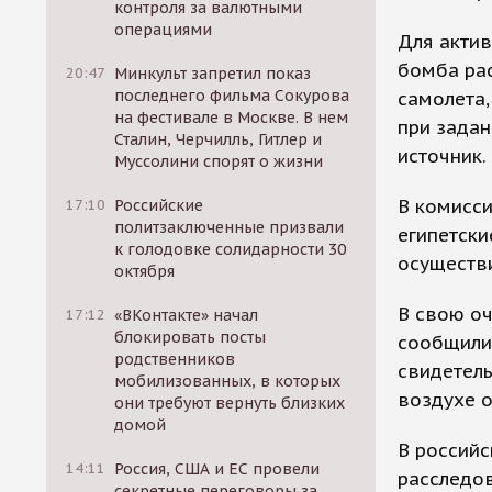
контроля за валютными
операциями
Для акти
бомба рас
20:47
Минкульт запретил показ
последнего фильма Сокурова
самолета,
на фестивале в Москве. В нем
при задан
Сталин, Черчилль, Гитлер и
источник.
Муссолини спорят о жизни
В комисси
17:10
Российские
политзаключенные призвали
египетск
к голодовке солидарности 30
осуществи
октября
В свою оч
17:12
«ВКонтакте» начал
блокировать посты
сообщили
родственников
свидетель
мобилизованных, в которых
воздухе 
они требуют вернуть близких
домой
В российс
14:11
Россия, США и ЕС провели
расследов
секретные переговоры за