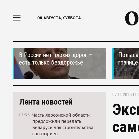
08 АВГУСТА, СУББОТА
В России нет плохих дорог –
Польша 
есть только бездорожье
границе
07.11.2015 11:
Лента новостей
Экс
17:35
Часть Херсонской области
сам
предложили передать
Беларуси для строительства
санаториев