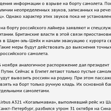
дения информации о взрыве на борту самолета. По
аличии неопределенных звуков, записанных на реч
». Однако характер этих звуков пока не установлен
 на борту российского лайнера заявляют и спецслу
тании. Британские власти в этой связи приостанов
 в Шарм-эль-Шейх и начали эвакуацию с курорта с
Такие меры будут действовать до выяснения точны
российского самолета.
 ноября аналогичное распоряжение дал президент 
Путин. Сейчас в Египет летают только пустые самол
удут вывозить россиян на родину. При этом пасса
взять на борт только ручную кладь. Их основной б
отдельными самолетами.
irbus A321 «Когалымавиа», выполнявший рейс из Ш
анкт-Петербург, разбился утром 31 октября на Син