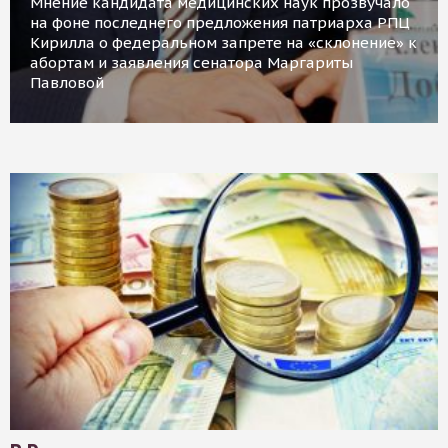
Мнение кандидата медицинских наук прозвучало
на фоне последнего предложения патриарха РПЦ
Кирилла о федеральном запрете на «склонение» к
абортам и заявления сенатора Маргариты
Павловой