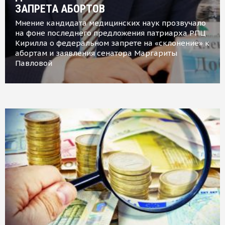
ЗАПРЕТА АБОРТОВ
Мнение кандидата медицинских наук прозвучало
на фоне последнего предложения патриарха РПЦ
Кирилла о федеральном запрете на «склонение» к
абортам и заявления сенатора Маргариты
Павловой