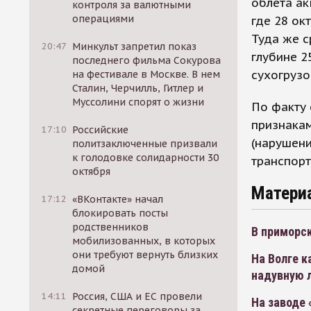
облета ак
контроля за валютными
операциями
где 28 ок
Туда же с
20:47
Минкульт запретил показ
глубине 2
последнего фильма Сокурова
сухогрузо
на фестивале в Москве. В нем
Сталин, Черчилль, Гитлер и
Муссолини спорят о жизни
По факту
признакам
17:10
Российские
(нарушени
политзаключенные призвали
к голодовке солидарности 30
транспорт
октября
Матери
17:12
«ВКонтакте» начал
блокировать посты
родственников
В приморск
мобилизованных, в которых
они требуют вернуть близких
На Волге к
домой
надувную 
14:11
Россия, США и ЕС провели
На заводе 
секретные переговоры за