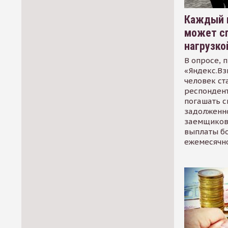
Каждый 
может сп
нагрузко
В опросе, 
«Яндекс.Вз
человек ст
респондент
погашать 
задолженно
заемщиков
выплаты б
ежемесячн