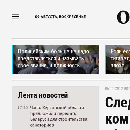
09 АВГУСТА, ВОСКРЕСЕНЬЕ
Полицейским больше не надо
Если ес
представляться и называть
сигарет
свое звание, и должность
плохо
06.11.2012 08:
Лента новостей
Сле
17:35
Часть Херсонской области
ком
предложили передать
Беларуси для строительства
санаториев