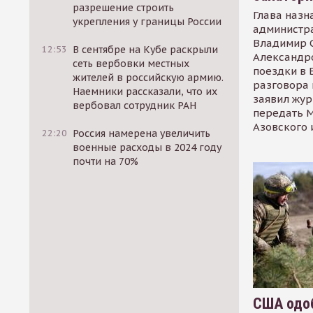
разрешение строить
Глава назн
укрепления у границы России
администр
Владимир С
12:53
В сентябре на Кубе раскрыли
Александр
сеть вербовки местных
поездки в 
жителей в российскую армию.
разговора 
Наемники рассказали, что их
заявил жур
вербовал сотрудник РАН
передать М
Азовского 
22:20
Россия намерена увеличить
военные расходы в 2024 году
почти на 70%
США одоб