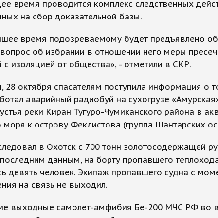
ее время проводится комплекс следственных дейст
ных на сбор доказательной базы.
йшее время подозреваемому будет предъявлено об
вопрос об избрании в отношении него меры пресеч
 с изоляцией от общества», - отметили в СКР.
 28 октября спасателям поступила информация о то
ботал аварийный радиобуй на сухогрузе «Амурская»
устья реки Киран Тугуро-Чумиканского района в ак
 моря к острову Феклистова (группа Шантарских ос
следовал в Охотск с 700 тонн золотосодержащей р
 последним данным, на борту пропавшего теплоход
ь девять человек. Экипаж пропавшего судна с мом
ния на связь не выходил.
ие выходные самолет-амфибия Бе-200 МЧС РФ во 