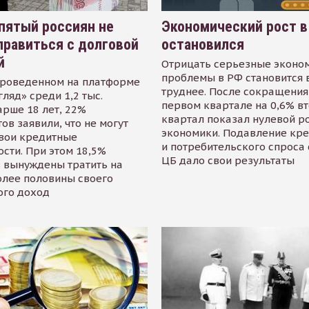
пятый россиян не
Экономический рост в
равиться с долговой
остановился
й
Отрицать серьезные эконо
проблемы в РФ становится 
проведенном на платформе
труднее. После сокращения
гляд» среди 1,2 тыс.
первом квартале на 0,6% в
арше 18 лет, 22%
квартал показал нулевой р
ов заявили, что не могут
экономики. Подавление кр
свои кредитные
и потребительского спроса
сти. При этом 18,5%
ЦБ дало свои результаты
 вынуждены тратить на
олее половины своего
ого доход