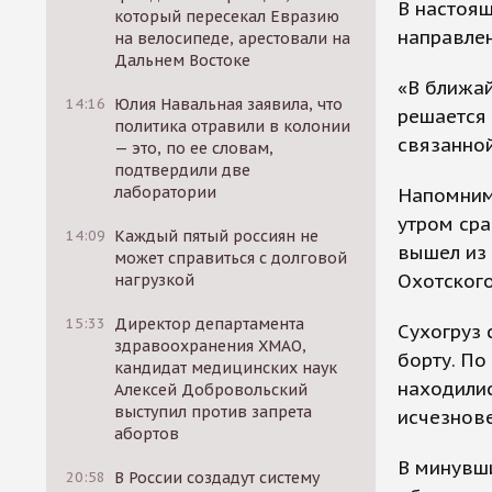
В настоящ
который пересекал Евразию
направлен
на велосипеде, арестовали на
Дальнем Востоке
«В ближа
14:16
Юлия Навальная заявила, что
решается 
политика отравили в колонии
связанной
— это, по ее словам,
подтвердили две
лаборатории
Напомним,
утром сра
14:09
Каждый пятый россиян не
вышел из 
может справиться с долговой
Охотского
нагрузкой
15:33
Директор департамента
Сухогруз 
здравоохранения ХМАО,
борту. По
кандидат медицинских наук
находилис
Алексей Добровольский
выступил против запрета
исчезнове
абортов
В минувш
20:58
В России создадут систему