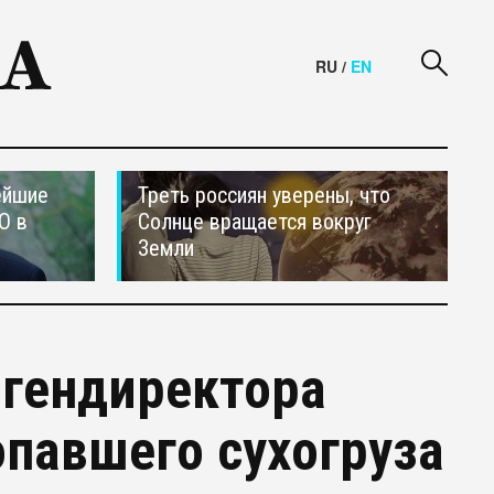
RU
/
EN
ейшие
Треть россиян уверены, что
О в
Солнце вращается вокруг
Земли
 гендиректора
павшего сухогруза