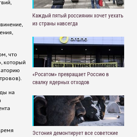
вий,
Каждый пятый россиянин хочет уехать
из страны навсегда
винение,
ения,
м, что
, который
ваторию
«Росатом» превращает Россию в
тровов).
свалку ядерных отходов
уды на
а
ента
время
Эстония демонтирует все советские