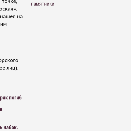
 точке,
памятники
рская».
 нашел на
шим
орского
е лиц).
ряк погиб
в
ь набок.