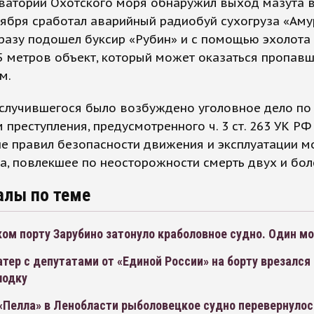
ватории Охотского моря обнаружил выход мазута в
тября сработал аварийный радиобуй сухогруза «Аму
разу подошел буксир «Рубин» и с помощью эхолота
5 метров объект, который может оказаться пропав
м.
 случившегося было возбуждено уголовное дело по
 преступления, предусмотренного ч. 3 ст. 263 УК РФ
е правил безопасности движения и эксплуатации м
а, повлекшее по неосторожности смерть двух и боле
алы по теме
ом порту Зарубино затонуло краболовное судно. Один мо
атер с депутатами от «Единой России» на борту врезался 
лодку
«Пелла» в Ленобласти рыболовецкое судно перевернулос