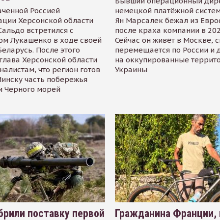
Бывший операционный дир
аченной Россией
немецкой платёжной систем
ации Херсонской области
Ян Марсалек бежал из Евр
альдо встретился с
после краха компании в 202
ом Лукашенко в ходе своей
Сейчас он живёт в Москве, 
Беларусь. После этого
перемещается по России и 
глава Херсонской области
на оккупированные террит
налистам, что регион готов
Украины
инску часть побережья
и Черного морей
рили поставку первой
Гражданина Франции,