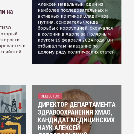
Алексей Навальный, один из
наиболее последовательных и
ли на
активных критиков Владимира
Путина, основатель Фонда
 СИЗО
борьбы с коррупцией, скончался
 который
в колонии в Харпе за Полярным
скорости
кругом 16 февраля 2024 года. Он
зревается в
отбывал там наказание по
оссийской
целому ряду политических статей
ОБЩЕСТВО
ДИРЕКТОР ДЕПАРТАМЕНТА
ЗДРАВООХРАНЕНИЯ ХМАО,
КАНДИДАТ МЕДИЦИНСКИХ
НАУК АЛЕКСЕЙ