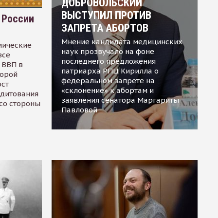
ДОБРОВОЛЬСКИЙ
ВЫСТУПИЛ ПРОТИВ
 России
ЗАПРЕТА АБОРТОВ
Мнение кандидата медицинских
мические
наук прозвучало на фоне
все
последнего предложения
 ВВП в
патриарха РПЦ Кирилла о
торой
федеральном запрете на
ост
«склонение» к абортам и
едитования
заявления сенатора Маргариты
 со стороны
Павловой