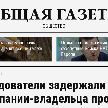
ОБЩЕСТВО
ть в кармане пачка
Польша создаст сильн
, значит все не так уж
сухопутные войска НАТ
Европе
15
дователи задержали
пании-владельца про