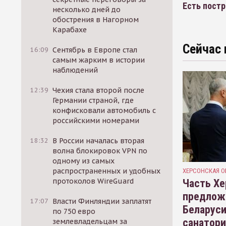
Есть пост
несколько дней до
обострения в Нагорном
Карабахе
Сейчас 
16:09
Сентябрь в Европе стал
самым жарким в истории
наблюдений
12:39
Чехия стала второй после
Германии страной, где
конфисковали автомобиль с
российскими номерами
18:32
В России началась вторая
волна блокировок VPN по
одному из самых
распространенных и удобных
ХЕРСОНСКАЯ О
протоколов WireGuard
Часть Хе
предлож
17:07
Власти Финляндии заплатят
Беларуси
по 750 евро
санатор
землевладельцам за