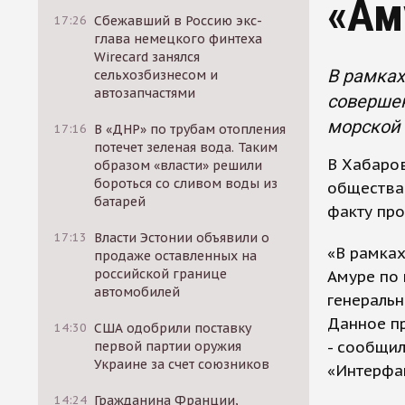
«Ам
17:26
Сбежавший в Россию экс-
глава немецкого финтеха
Wirecard занялся
В рамках
сельхозбизнесом и
автозапчастями
соверше
морской 
17:16
В «ДНР» по трубам отопления
потечет зеленая вода. Таким
В Хабаро
образом «власти» решили
бороться со сливом воды из
общества
батарей
факту про
17:13
Власти Эстонии объявили о
«В рамках
продаже оставленных на
российской границе
Амуре по
автомобилей
генеральн
Данное пр
14:30
США одобрили поставку
- сообщил
первой партии оружия
Украине за счет союзников
«Интерфа
14:24
Гражданина Франции,