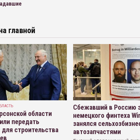
радавшие
на главной
БЛАСТЬ
Сбежавший в Россию э
рсонской области
немецкого финтеха Wi
или передать
занялся сельхозбизне
 для строительства
автозапчастями
иев