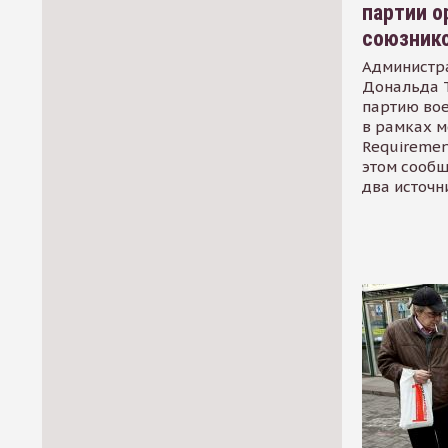
партии о
союзник
Администр
Дональда 
партию во
в рамках м
Requirement
этом сообщ
два источн