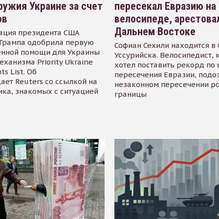
ружия Украине за счет
пересекал Евразию на
ов
велосипеде, арестова
Дальнем Востоке
ация президента США
Трампа одобрила первую
Софиан Сехили находится в
енной помощи для Украины
Уссурийска. Велосипедист,
еханизма Priority Ukraine
хотел поставить рекорд по 
s List. Об
пересечения Евразии, подо
ает Reuters со ссылкой на
незаконном пересечении р
ика, знакомых с ситуацией
границы