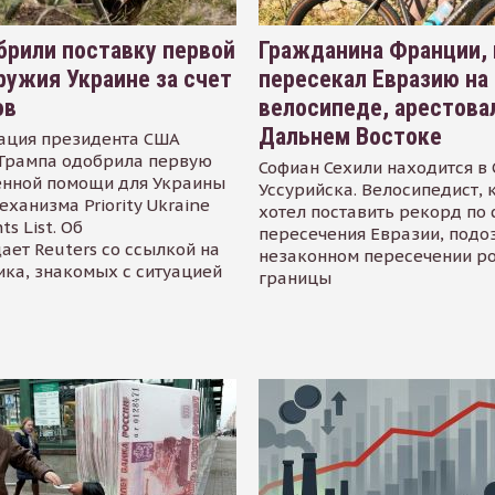
рили поставку первой
Гражданина Франции,
ружия Украине за счет
пересекал Евразию на
ов
велосипеде, арестова
Дальнем Востоке
ация президента США
Трампа одобрила первую
Софиан Сехили находится в
енной помощи для Украины
Уссурийска. Велосипедист,
еханизма Priority Ukraine
хотел поставить рекорд по 
s List. Об
пересечения Евразии, подо
ает Reuters со ссылкой на
незаконном пересечении р
ика, знакомых с ситуацией
границы