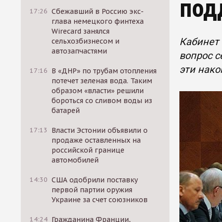
под
17:26
Сбежавший в Россию экс-
глава немецкого финтеха
Wirecard занялся
Кабинет
сельхозбизнесом и
автозапчастями
вопрос с
эти нак
17:16
В «ДНР» по трубам отопления
потечет зеленая вода. Таким
образом «власти» решили
бороться со сливом воды из
батарей
17:13
Власти Эстонии объявили о
продаже оставленных на
российской границе
автомобилей
14:30
США одобрили поставку
первой партии оружия
Украине за счет союзников
14:24
Гражданина Франции,