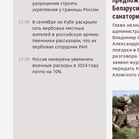
предлож
разрешение строить
Беларуси
укрепления у границы России
санатор
12:53
В сентябре на Кубе раскрыли
Глава назн
сеть вербовки местных
администр
жителей в российскую армию.
Владимир С
Наемники рассказали, что их
Александр
вербовал сотрудник РАН
поездки в 
разговора 
22:20
Россия намерена увеличить
заявил жур
военные расходы в 2024 году
передать М
почти на 70%
Азовского 