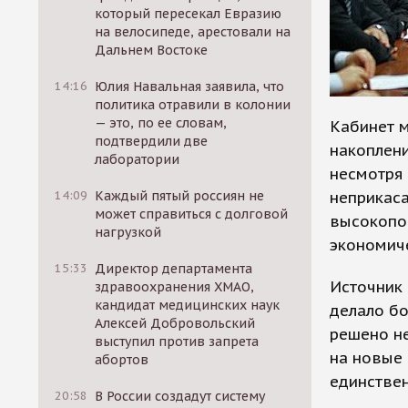
который пересекал Евразию
на велосипеде, арестовали на
Дальнем Востоке
14:16
Юлия Навальная заявила, что
политика отравили в колонии
— это, по ее словам,
Кабинет 
подтвердили две
накоплени
лаборатории
несмотря 
неприкас
14:09
Каждый пятый россиян не
может справиться с долговой
высокопо
нагрузкой
экономиче
15:33
Директор департамента
Источник 
здравоохранения ХМАО,
кандидат медицинских наук
делало бо
Алексей Добровольский
решено н
выступил против запрета
на новые 
абортов
единстве
20:58
В России создадут систему