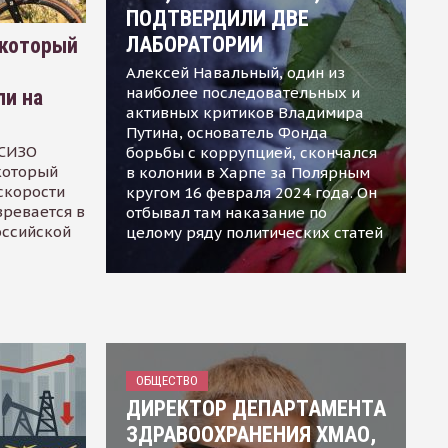
ПОДТВЕРДИЛИ ДВЕ
ЛАБОРАТОРИИ
 который
Алексей Навальный, один из
наиболее последовательных и
ли на
активных критиков Владимира
Путина, основатель Фонда
 СИЗО
борьбы с коррупцией, скончался
 который
в колонии в Харпе за Полярным
скорости
кругом 16 февраля 2024 года. Он
зревается в
отбывал там наказание по
оссийской
целому ряду политических статей
ОБЩЕСТВО
ДИРЕКТОР ДЕПАРТАМЕНТА
ЗДРАВООХРАНЕНИЯ ХМАО,