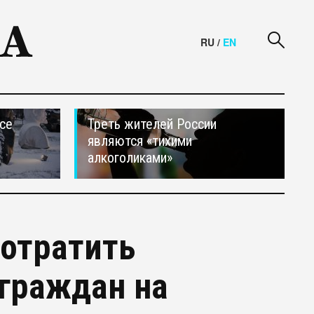
RU
/
EN
се
Треть жителей России
являются «тихими
алкоголиками»
отратить
граждан на