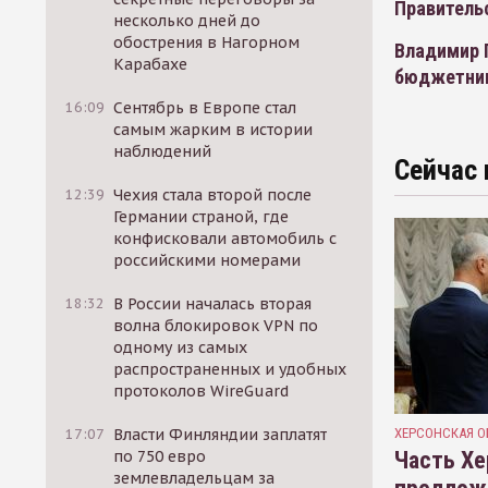
Правитель
несколько дней до
обострения в Нагорном
Владимир 
Карабахе
бюджетни
16:09
Сентябрь в Европе стал
самым жарким в истории
наблюдений
Сейчас 
12:39
Чехия стала второй после
Германии страной, где
конфисковали автомобиль с
российскими номерами
18:32
В России началась вторая
волна блокировок VPN по
одному из самых
распространенных и удобных
протоколов WireGuard
ХЕРСОНСКАЯ О
17:07
Власти Финляндии заплатят
Часть Хе
по 750 евро
землевладельцам за