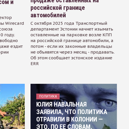
продаже оставленных на
сом и
российской границе
автомобилей
ектор
ы Wirecard
С октября 2025 года Транспортный
осоюза
департамент Эстонии начнет изымать
0 году.
оставленные на парковке возле КПП
свободно
на российской границе автомобили, а
даже ездит
потом - если их законные владельцы
ории
не объявятся через месяц - продавать.
Об этом сообщает эстонское издание
ERR
ПОЛИТИКА
ЮЛИЯ НАВАЛЬНАЯ
ЗАЯВИЛА, ЧТО ПОЛИТИКА
ОТРАВИЛИ В КОЛОНИИ —
ЭТО, ПО ЕЕ СЛОВАМ,