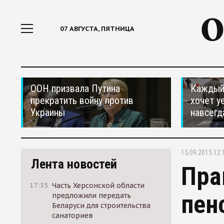
07 АВГУСТА, ПЯТНИЦА
ООН призвала Путина
Каждый 
прекратить войну против
хочет у
Украины
навсегд
15.09.2015 12:
Лента новостей
Пра
17:35
Часть Херсонской области
пен
предложили передать
Беларуси для строительства
санаториев