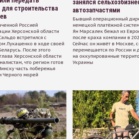
или передать
занялся сельхозбизне
 для строительства
автозапчастями
иев
Бывший операционный дир
аченной Россией
немецкой платёжной систем
ации Херсонской области
Ян Марсалек бежал из Евр
альдо встретился с
после краха компании в 202
ом Лукашенко в ходе своей
Сейчас он живёт в Москве, 
Беларусь. После этого
перемещается по России и 
глава Херсонской области
на оккупированные террит
налистам, что регион готов
Украины
инску часть побережья
и Черного морей