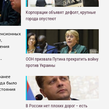
Корпорации объявят дефолт, крупные
города опустеют
енсионных
,
ления
-
ООН призвала Путина прекратить войну
против Украины
ранее
гда было
стояния
В России нет плохих дорог – есть