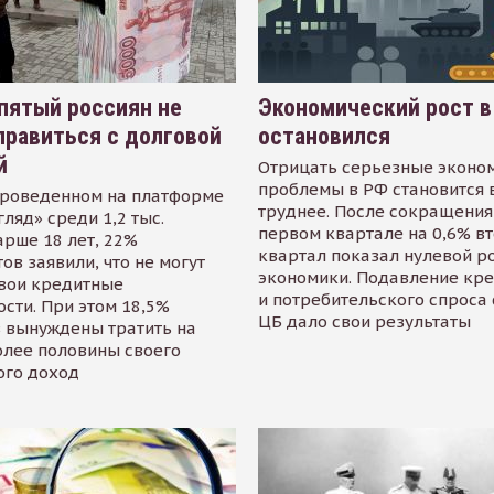
пятый россиян не
Экономический рост в
равиться с долговой
остановился
й
Отрицать серьезные эконо
проблемы в РФ становится 
проведенном на платформе
труднее. После сокращения
гляд» среди 1,2 тыс.
первом квартале на 0,6% в
арше 18 лет, 22%
квартал показал нулевой р
ов заявили, что не могут
экономики. Подавление кр
свои кредитные
и потребительского спроса
сти. При этом 18,5%
ЦБ дало свои результаты
 вынуждены тратить на
олее половины своего
ого доход