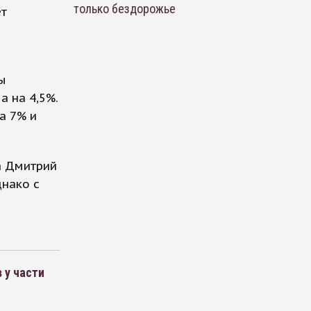
только бездорожье
ет
ы
а на 4,5%.
а 7% и
а Дмитрий
нако с
 у части