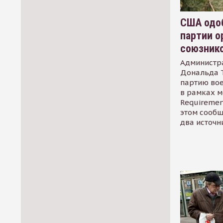
США одоб
партии о
союзник
Администр
Дональда 
партию во
в рамках м
Requirement
этом сообщ
два источн