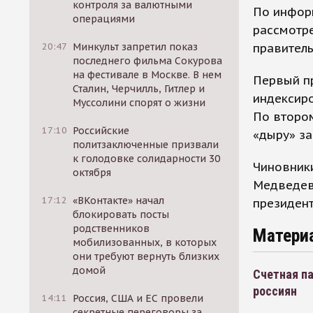
контроля за валютными
По инфор
операциями
рассмотре
правитель
20:47
Минкульт запретил показ
последнего фильма Сокурова
на фестивале в Москве. В нем
Первый пр
Сталин, Черчилль, Гитлер и
индексиро
Муссолини спорят о жизни
По второ
17:10
Российские
«дыру» за
политзаключенные призвали
к голодовке солидарности 30
Чиновники
октября
Медведев 
17:12
«ВКонтакте» начал
президент
блокировать посты
родственников
Матери
мобилизованных, в которых
они требуют вернуть близких
домой
Счетная па
россиян
14:11
Россия, США и ЕС провели
секретные переговоры за