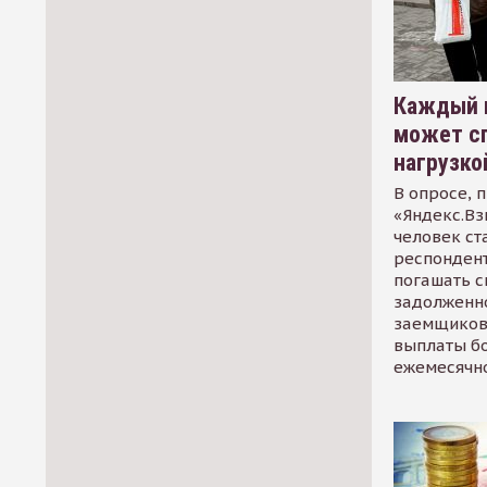
Каждый 
может сп
нагрузко
В опросе, 
«Яндекс.Вз
человек ст
респондент
погашать 
задолженно
заемщиков
выплаты б
ежемесячн