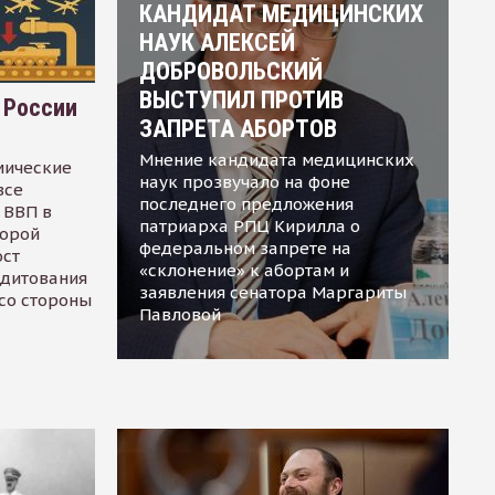
КАНДИДАТ МЕДИЦИНСКИХ
НАУК АЛЕКСЕЙ
ДОБРОВОЛЬСКИЙ
ВЫСТУПИЛ ПРОТИВ
 России
ЗАПРЕТА АБОРТОВ
Мнение кандидата медицинских
мические
наук прозвучало на фоне
все
последнего предложения
 ВВП в
патриарха РПЦ Кирилла о
торой
федеральном запрете на
ост
«склонение» к абортам и
едитования
заявления сенатора Маргариты
 со стороны
Павловой