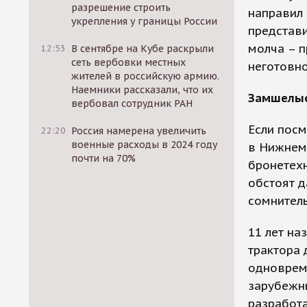
разрешение строить
направил 
укрепления у границы России
представи
молча – 
12:53
В сентябре на Кубе раскрыли
сеть вербовки местных
неготовно
жителей в российскую армию.
Наемники рассказали, что их
Замшелые
вербовал сотрудник РАН
Если посм
22:20
Россия намерена увеличить
военные расходы в 2024 году
в Нижнем 
почти на 70%
бронетехн
обстоят д
сомнитель
11 лет на
трактора 
одновреме
зарубежны
разработа