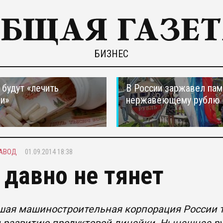
БИЗНЕС
 будут «лечить
В России заржавел пам
и»
нержавеющему рублю
АВОД
01.09.2014 18:38
 давно не тянет
ая машиностроительная корпорация России т