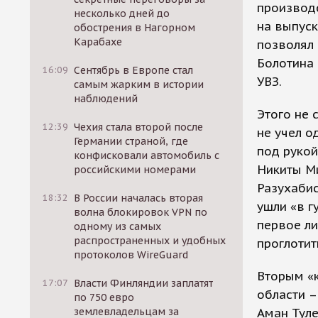
производ
несколько дней до
на выпуск
обострения в Нагорном
Карабахе
позволял
Болотина 
16:09
Сентябрь в Европе стал
УВЗ.
самым жарким в истории
наблюдений
Этого не 
12:39
Чехия стала второй после
не учел о
Германии страной, где
под рукой
конфисковали автомобиль с
Никиты М
российскими номерами
Разухабис
18:32
В России началась вторая
ушли «в г
волна блокировок VPN по
первое ли
одному из самых
распространенных и удобных
проглотит
протоколов WireGuard
Вторым «
17:07
Власти Финляндии заплатят
области –
по 750 евро
землевладельцам за
Аман Туле