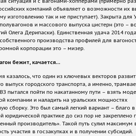
ая ситуация и с вагонами-хопперами (примерно раз
оссийских компаний объявляет о возможности их в
му изготовлению так и не приступает). Закрыта для
полувагонов и массового выпуска цистерн (это – в
ий Олега Дерипаски). Единственная удача 2014 года
собственного производства профилей для вагоност
ромной корпорации это – мизер.
агон бежит, качается…
я казалось, что один из ключевых векторов разви
то выпуск городского транспорта, а именно, трамвае
ВЗ пытался пойти по накатанному пути – взять мод
й компании и наладить на уральских мощностях
ую сборку. Это был самый легкий вариант – благо в
й юридической практике до сиз пор не закреплено 
енный производитель». Такой путь сулил максимум 
ть участия в госзакупках и в получении субсидий.