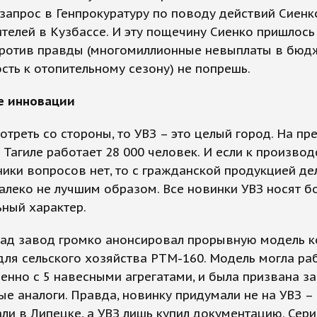
запрос в Генпрокуратуру по поводу действий Сиенко
телей в Кузбассе. И эту пощечину Сиенко пришлось
против правды (многомиллионные невыплаты в бюдж
сть к отопительному сезону) не попрешь.
 инновации
отреть со стороны, то УВЗ – это целый город. На пр
Тагиле работает 28 000 человек. И если к производ
ики вопросов нет, то с гражданской продукцией де
алеко не лучшим образом. Все новинки УВЗ носят б
ный характер.
зад завод громко анонсировал прорывную модель к
для сельского хозяйства РТМ-160. Модель могла ра
нно с 5 навесными агрегатами, и была призвана з
е аналоги. Правда, новинку придумали не на УВЗ –
ли в Липецке, а УВЗ лишь купил документацию. Сер