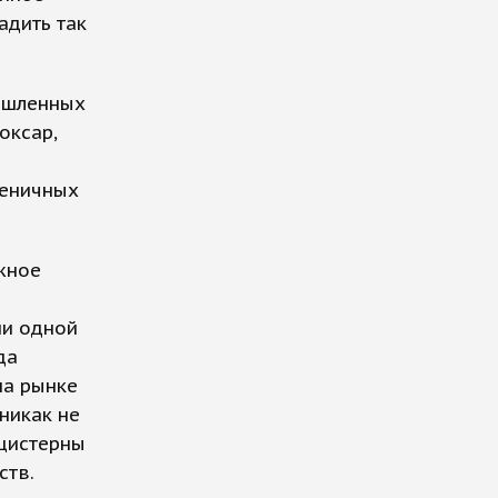
адить так
ышленных
оксар,
сеничных
жное
ни одной
да
на рынке
никак не
 цистерны
ств.