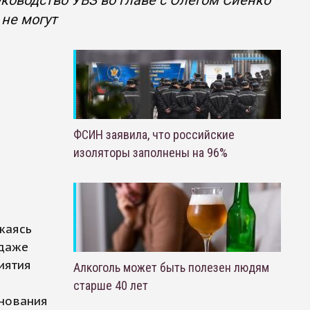
ководство УВЗ во главе с Олегом Сиенко
не могут
ФСИН заявила, что российские
изоляторы заполнены на 96%
м
жаясь
 даже
иятия
Алкоголь может быть полезен людям
старше 40 лет
внования