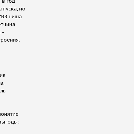
 в год
ыпуска, но
 УВЗ ниша
отчина
 -
роения.
тия
в.
ель
понятие
выгоды: