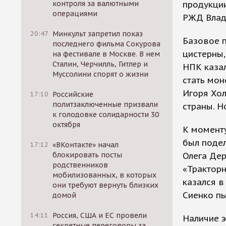
контроля за валютными
продукции
операциями
РЖД Влад
20:47
Минкульт запретил показ
Базовое 
последнего фильма Сокурова
цистерны,
на фестивале в Москве. В нем
Сталин, Черчилль, Гитлер и
НПК казал
Муссолини спорят о жизни
стать мон
Игоря Хо
17:10
Российские
политзаключенные призвали
страны. Н
к голодовке солидарности 30
октября
К моменту
был подел
17:12
«ВКонтакте» начал
блокировать посты
Олега Де
родственников
«Тракторн
мобилизованных, в которых
казался в
они требуют вернуть близких
Сиенко пы
домой
14:11
Россия, США и ЕС провели
Наличие 
секретные переговоры за