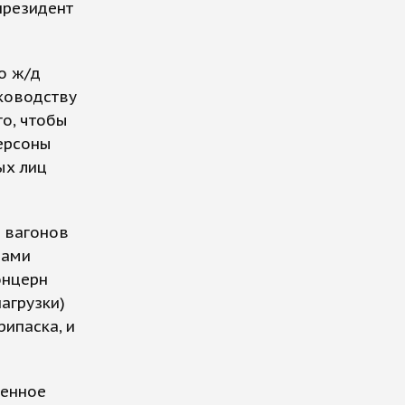
 президент
о ж/д
уководству
го, чтобы
персоны
ых лиц
 вагонов
рами
онцерн
агрузки)
рипаска, и
менное