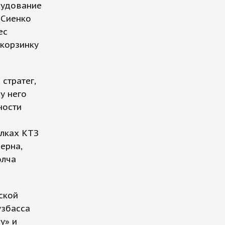
рудование
 Сиенко
ес
 корзинку
стратег,
у него
ности
олках КТЗ
ерна,
олча
ской
узбасса
у» и