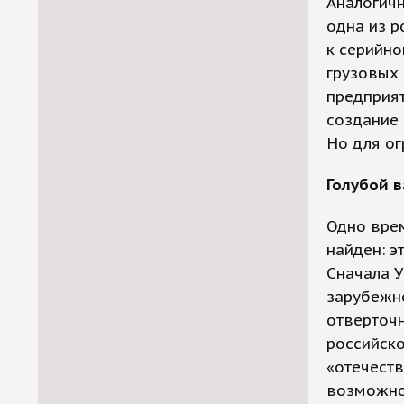
Аналогичн
одна из р
к серийно
грузовых 
предприят
создание 
Но для ог
Голубой в
Одно врем
найден: э
Сначала У
зарубежно
отверточн
российско
«отечеств
возможнос