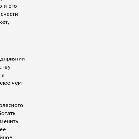
 и его
 снести
ет,
едприятии
ству
ла
олее чем
олесного
ботать
аменить
 ее
ийное