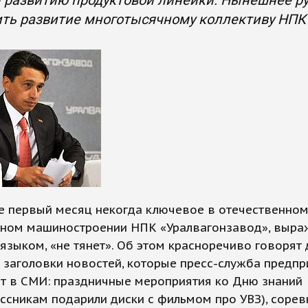
 развитию продуктовой линейки. Нынешнее ру
ть развитие многотысячному коллективу НПК 
е первый месяц некогда ключевое в отечественно
тном машиностроении НПК «Уралвагонзавод», выра
зыком, «не тянет». Об этом красноречиво говорят
заголовки новостей, которые пресс-служба предпр
т в СМИ: праздничные мероприятия ко Дню знаний
ссникам подарили диски с фильмом про УВЗ), соре