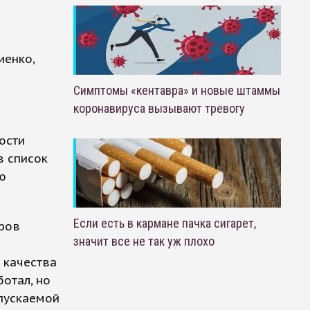
иенко,
Симптомы «кентавра» и новые штаммы
коронавируса вызывают тревогу
ости
в список
ю
Если есть в кармане пачка сигарет,
еров
значит все не так уж плохо
ы
 качества
отал, но
ыпускаемой