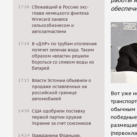
работы и
17:26
Сбежавший в Россию экс-
обеспечи
глава немецкого финтеха
Wirecard занялся
сельхозбизнесом и
автозапчастями
17:16
В «ДНР» по трубам отопления
потечет зеленая вода. Таким
образом «власти» решили
бороться со сливом воды из
батарей
17:13
Власти Эстонии объявили о
продаже оставленных на
российской границе
Вот уже н
автомобилей
транспор
обычным я
14:30
США одобрили поставку
победные 
первой партии оружия
Украине за счет союзников
размещае
(первокла
14:24
Гражданина Франции,