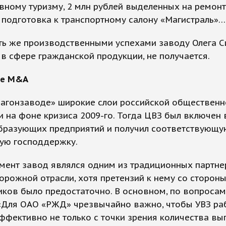
вному туризму, 2 млн рублей выделенных на ремонт
 подготовка к транспортному салону «Магистраль»…
ть же производственными успехами заводу Олега С
в сфере гражданской продукции, не получается.
ые M&A
вагонзаводе» широкие слои российской общественн
 на фоне кризиса 2009-го. Тогда ЦВЗ был включен 
бразующих предприятий и получил соответствующу
ую господдержку.
мент завод являлся одним из традиционных партн
рожной отрасли, хотя претензий к нему со сторон
ков было предостаточно. В основном, по вопросам
«Для ОАО «РЖД» чрезвычайно важно, чтобы УВЗ раб
ффективно не только с точки зрения количества в