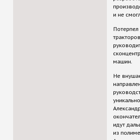
производс
и не смогл
Потерпел
тракторов
руководит
сконцент
машин.
Не внуша
направлен
руководст
уникально
Александ
окончател
идут даль
из полим