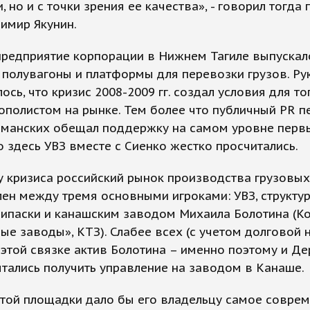
, но и с точки зрения ее качества», - говорил тогда
имир Якунин.
предприятие корпорации в Нижнем Тагиле выпускал
 полувагоны и платформы для перевозки грузов. Р
ось, что кризис 2008-2009 гг. создал условия для то
ополистом на рынке. Тем более что публичный PR 
лманских обещал поддержку на самом уровне перв
о здесь УВЗ вместе с Сиенко жестко просчитались.
 кризиса российский рынок производства грузовых
ен между тремя основными игроками: УВЗ, структу
рипаски и канашским заводом Михаила Болотина (К
ые заводы», КТЗ). Слабее всех (с учетом долговой н
 этой связке актив Болотина – именно поэтому и Де
тались получить управление на заводом в Канаше.
этой площадки дало бы его владельцу самое совре