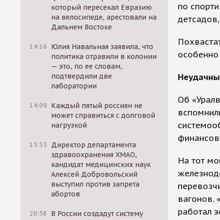
по спорти
который пересекал Евразию
на велосипеде, арестовали на
детсадов,
Дальнем Востоке
Похваста
14:16
Юлия Навальная заявила, что
особенно 
политика отравили в колонии
— это, по ее словам,
подтвердили две
Неудачн
лаборатории
Об «Урал
14:09
Каждый пятый россиян не
вспомнили
может справиться с долговой
системоо
нагрузкой
финансов
15:33
Директор департамента
здравоохранения ХМАО,
На тот мо
кандидат медицинских наук
железнодо
Алексей Добровольский
выступил против запрета
перевозчи
абортов
вагонов. 
работал э
20:58
В России создадут систему