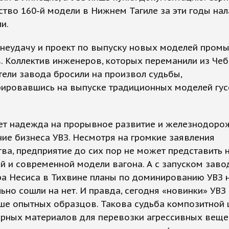
тво 160-й модели в Нижнем Тагиле за эти годы нал
и.
 неудачу и проект по выпуску новых моделей пром
. Коллектив инженеров, которых переманили из Чеб
ели завода бросили на произвол судьбы,
рировавшись на выпуске традиционных моделей гу
ет надежда на прорывное развитие и железнодоро
ие бизнеса УВЗ. Несмотря на громкие заявления
ва, предприятие до сих пор не может представить 
й и современной модели вагона. А с запуском заво
ра Несиса в Тихвине планы по доминированию УВЗ 
ьно сошли на нет. И правда, сегодня «новинки» УВЗ 
ше опытных образцов. Такова судьба композитной
ерных материалов для перевозки агрессивных веще