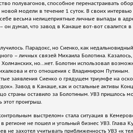
ство полувагонов, способное перенастраивать обо
 новой модели в течение 1 суток. В своих интервью
 себе весьма нелицеприятные личные выпады в адр
– он думал, что завод в Канаше вот-вот свалится в
случилось. Парадокс, но Сиенко, как недальновидный 
дного – личных связей Михаила Болотина. Казалось, 
 Холманских, но…нет. Болотин использовал возмож
ихалкова и его отношения с Владимиром Путиным.
тые заявления Сиенко о грядущем триумфе на оск
удок». Завод в Канаше, как и остальные активы Конц
цо страны оставило за Болотиным. УВЗ пришлось м
ь этот проигрыш.
контрольным выстрелом» стала ситуация в Кемеров
 в регионе не пошел и угольный бизнес УВЗ. Глава К
ев не захотел учитывать приближенность УВЗ «к тел