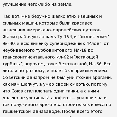
улучшение чего-либо на земле.
Так вот, мне безумно жалко этих изящных и
сильных машин, которые были красивее
нынешних американо-европейских дутиков.
Жалко рабочую лошадь Ту-154, и "бизнес-джет"
Як-40, и всю линейку супернадежных "Илов": от
неубиваемого турбовинтового Ил-18 до
трансконтинентального Ил-62 и "летающей
турбазы", впрочем, тоже безотказной, Ил-86. Все
летали по-разному, и полет был приключением.
Советский авиапром не был уничтожен врагами,
как нам шепчут, а умер своей смертью, потому
что Союз стал клепать одни танки, а с ними
далеко не улетишь. И апофеоз — упавшие на и
так полуживого Брежнева строительные леса на
ташкентском авиазаводе. После всего этого