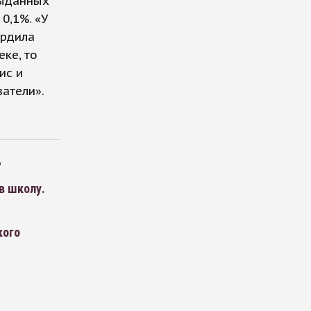
выданных
0,1%. «У
ердила
ке, то
ис и
атели».
%
в школу.
кого