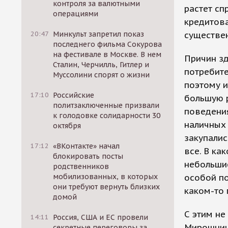
контроля за валютными
растет сп
операциями
кредитова
20:47
Минкульт запретил показ
существе
последнего фильма Сокурова
на фестивале в Москве. В нем
Причин зд
Сталин, Черчилль, Гитлер и
потребите
Муссолини спорят о жизни
поэтому и
17:10
Российские
большую 
политзаключенные призвали
поведения
к голодовке солидарности 30
наличных 
октября
закупалис
17:12
«ВКонтакте» начал
все. В ка
блокировать посты
небольшие
родственников
мобилизованных, в которых
особой по
они требуют вернуть близких
каком-то 
домой
С этим не
14:11
Россия, США и ЕС провели
Мирошниче
секретные переговоры за