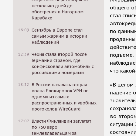
несколько дней до
общего об
обострения в Нагорном
стал спис
Карабахе
автокреди
16:09
Сентябрь в Европе стал
по данным
самым жарким в истории
проданных
наблюдений
действите
12:39
Чехия стала второй после
подъеме. 
Германии страной, где
наблюдает
конфисковали автомобиль с
что какой
российскими номерами
«В целом 
18:32
В России началась вторая
волна блокировок VPN по
падение 
одному из самых
значитель
распространенных и удобных
сохраняла
протоколов WireGuard
во втором
17:07
Власти Финляндии заплатят
ситуации 
по 750 евро
состоянии
землевладельцам за