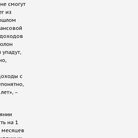
 не смогут
ег из
рошлом
нансовой
ь доходов
полон
 упадут,
но,
м
доходы с
епонятно,
лет», –
оянии
ть на 1
ь месяцев