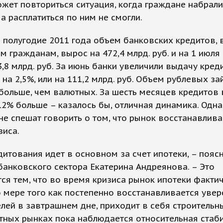
жет повториться ситуация, когда граждане набрали
 а расплатиться по ним не смогли.
 полугодие 2011 года объем банковских кредитов,
м гражданам, вырос на 472,4 млрд. руб. и на 1 июля
43,8 млрд. руб. За июнь банки увеличили выдачу кред
на 2,5%, или на 111,2 млрд. руб. Объем рублевых з
 больше, чем валютных. За шесть месяцев кредитов
12% больше – казалось бы, отличная динамика. Одн
не спешат говорить о том, что рынок восстанавлива
зиса.
дитования идет в основном за счет ипотеки, – пояс
банковского сектора Екатерина Андреянова. – Это
ся тем, что во время кризиса рынок ипотеки фактич
о мере того как постепенно восстанавливается увер
лей в завтрашнем дне, приходит в себя строительн
тных рынках пока наблюдается относительная стаби