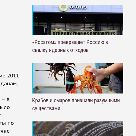
«Росатом» превращает Россию в
свалку ядерных отходов
ие 2011
жданам,
.
 – в
Крабов и омаров признали разумными
было
существами
т
ты по
учае