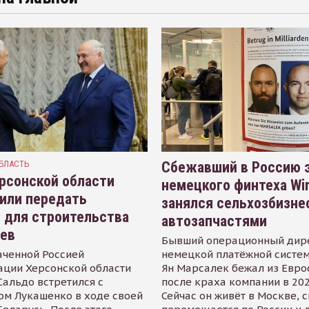
БЛАСТЬ
Сбежавший в Россию э
рсонской области
немецкого финтеха Wi
или передать
занялся сельхозбизне
 для строительства
автозапчастями
иев
Бывший операционный дир
аченной Россией
немецкой платёжной систем
ации Херсонской области
Ян Марсалек бежал из Евр
альдо встретился с
после краха компании в 202
ом Лукашенко в ходе своей
Сейчас он живёт в Москве, 