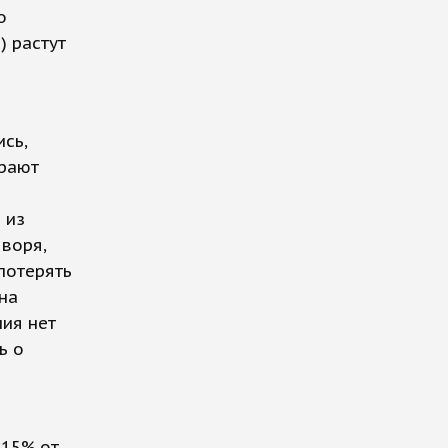
о
) растут
сь,
грают
 из
воря,
потерять
на
ия нет
ь о
 15% от