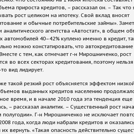
ъема прироста кредитов, – рассказал он. – Так что 
ывать рост целиком на ипотеку. Свой вклад вносят
тование и обычные потребительские займы». Замети
 аналитического агентства «Автостат», в общем о
 автомобилей 40–42% куплено именно в кредит, та
льно можно констатировать, что автокредитование
Вместе с тем, как отмечает г-н Мирошниченко, рост
ся во всех секторах кредитования, поэтому нельзя 
-то вид лидирует.
же такой резкий рост объясняется эффектом низкой
объемов выданных кредитов населению продолжал
ное время, и в начале 2010 года эта тенденция еще
сь, – рассказал аналитик. – Существенный рост нач
 полугодии». Г-н Мирошниченко не исключает повт
2008 года, когда люди набрали кредитов и оказались
 их вернуть. «Такая опасность действительно сущес