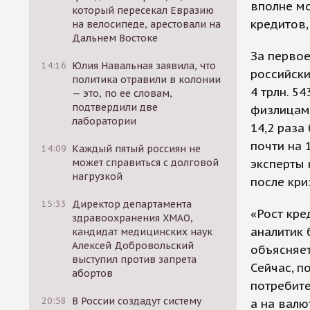
вполне мо
который пересекал Евразию
кредитов,
на велосипеде, арестовали на
Дальнем Востоке
За первое
14:16
Юлия Навальная заявила, что
российски
политика отравили в колонии
4 трлн. 5
— это, по ее словам,
подтвердили две
физлицам 
лаборатории
14,2 раза
почти на 
14:09
Каждый пятый россиян не
может справиться с долговой
эксперты 
нагрузкой
после кри
15:33
Директор департамента
«Рост кре
здравоохранения ХМАО,
аналитик 
кандидат медицинских наук
Алексей Добровольский
объясняет
выступил против запрета
Сейчас, п
абортов
потребите
20:58
В России создадут систему
а на валю