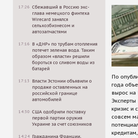
17:26
Сбежавший в Россию экс-
глава немецкого финтеха
Wirecard занялся
сельхозбизнесом и
автозапчастями
17:16
В «ДНР» по трубам отопления
потечет зеленая вода. Таким
образом «власти» решили
бороться со сливом воды из
батарей
По опубл
17:13
Власти Эстонии объявили о
года объ
продаже оставленных на
вырос на 
российской границе
автомобилей
Эксперты 
кризис и 
14:30
США одобрили поставку
совсем ма
первой партии оружия
Украине за счет союзников
потенциа
кредитам,
14:24
Гражданина Франции,