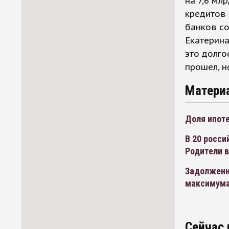
на 7,6 мл
кредитов 
банков со
Екатерина
это долго
прошел, н
Матери
Доля ипоте
В 20 росси
Родители 
Задолженн
максимум
Сейчас 