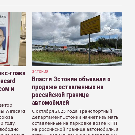
кс-глава
ЭСТОНИЯ
Власти Эстонии объявили о
recard
продаже оставленных на
сом и
российской границе
автомобилей
ектор
ы Wirecard
С октября 2025 года Транспортный
осоюза
департамент Эстонии начнет изымать
0 году.
оставленные на парковке возле КПП
свободно
на российской границе автомобили, а