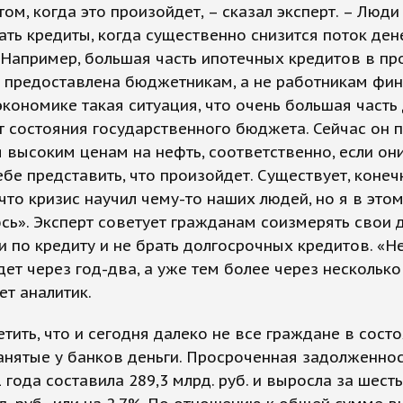
том, когда это произойдет, – сказал эксперт. – Люди
ть кредиты, когда существенно снизится поток ден
 Например, большая часть ипотечных кредитов в п
а предоставлена бюджетникам, а не работникам фи
экономике такая ситуация, что очень большая част
т состояния государственного бюджета. Сейчас он 
 высоким ценам на нефть, соответственно, если они
бе представить, что произойдет. Существует, конеч
что кризис научил чему-то наших людей, но я в это
ь». Эксперт советует гражданам соизмерять свои 
 по кредиту и не брать долгосрочных кредитов. «Н
дет через год-два, а уже тем более через несколько 
т аналитик.
тить, что и сегодня далеко не все граждане в сост
анятые у банков деньги. Просроченная задолженнос
 года составила 289,3 млрд. руб. и выросла за шест