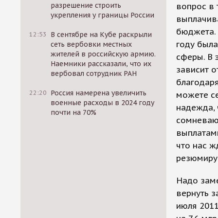
разрешение строить
вопрос в 
укрепления у границы России
выплачива
бюджета.
12:53
В сентябре на Кубе раскрыли
году был
сеть вербовки местных
жителей в российскую армию.
сферы. В 
Наемники рассказали, что их
зависит о
вербовал сотрудник РАН
благодаря
22:20
Россия намерена увеличить
можете се
военные расходы в 2024 году
надежда, 
почти на 70%
сомневаюс
выплатами
что нас ж
резюмируе
Надо заме
вернуть з
июля 2011