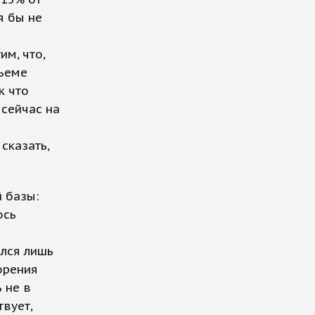
я бы не
м, что,
бъеме
к что
 сейчас на
сказать,
 базы:
ось
ался лишь
орения
 не в
твует,