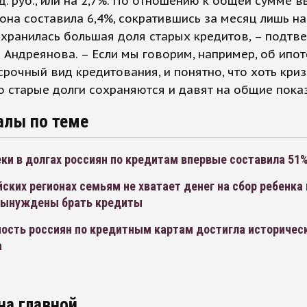
рд. руб., или на 2,7%. По отношению к общей сумме 
она составила 6,4%, сократившись за месяц лишь на 
хранилась большая доля старых кредитов, – подтв
 Андреянова. – Если мы говорим, например, об ипоте
срочный вид кредитования, и понятно, что хоть криз
о старые долги сохраняются и давят на общие показ
алы по теме
ки в долгах россиян по кредитам впервые составила 51
йских регионах семьям не хватает денег на сбор ребенка 
вынуждены брать кредиты
ость россиян по кредитным картам достигла историчес
а
на главной