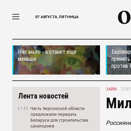
07 АВГУСТА, ПЯТНИЦА
Нас мало - а станет еще
Европар
меньше
принять
против 
ЗАЙМ
27.07
Лента новостей
Мил
17:35
Часть Херсонской области
предложили передать
Беларуси для строительства
Россияне
санаториев