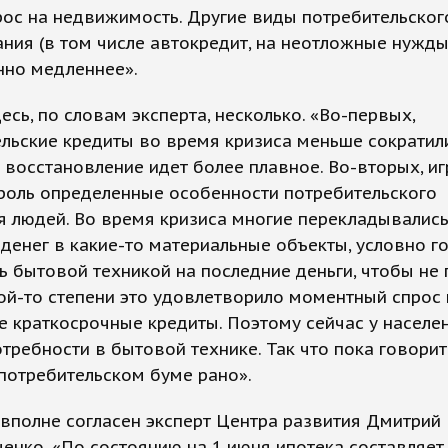
рос на недвижимость. Другие виды потребительског
ния (в том числе автокредит, на неотложные нужды
нно медленнее».
есь, по словам эксперта, несколько. «Во-первых,
льские кредиты во время кризиса меньше сократили
 восстановление идет более плавное. Во-вторых, и
роль определенные особенности потребительского
 людей. Во время кризиса многие перекладывались
денег в какие-то материальные объекты, условно го
ь бытовой техникой на последние деньги, чтобы не 
кой-то степени это удовлетворило моментный спрос 
 краткосрочные кредиты. Поэтому сейчас у населен
требности в бытовой технике. Так что пока говорит
потребительском буме рано».
 вполне согласен эксперт Центра развития Дмитрий
нко. «По состоянию на 1 июня ипотека составляет