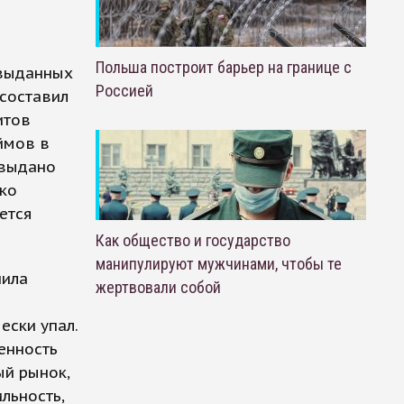
Польша построит барьер на границе с
 выданных
Россией
 составил
итов
аймов в
 выдано
ако
ется
Как общество и государство
манипулируют мужчинами, чтобы те
нила
жертвовали собой
ески упал.
енность
ый рынок,
льность,