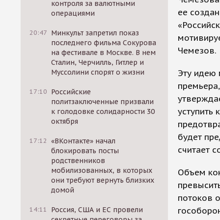
контроля за валютными
ее создан
операциями
«Российск
20:47
Минкульт запретил показ
мотивиру
последнего фильма Сокурова
Чемезов.
на фестивале в Москве. В нем
Сталин, Черчилль, Гитлер и
Муссолини спорят о жизни
Эту идею 
премьера,
17:10
Российские
утверждае
политзаключенные призвали
уступить 
к голодовке солидарности 30
октября
предотвр
будет пре
17:12
«ВКонтакте» начал
считает с
блокировать посты
родственников
мобилизованных, в которых
Объем кон
они требуют вернуть близких
превысить
домой
потоков о
14:11
Россия, США и ЕС провели
гособорон
секретные переговоры за