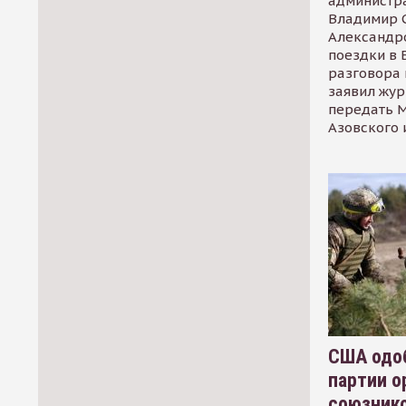
администр
Владимир С
Александр
поездки в 
разговора 
заявил жур
передать М
Азовского 
США одоб
партии о
союзник