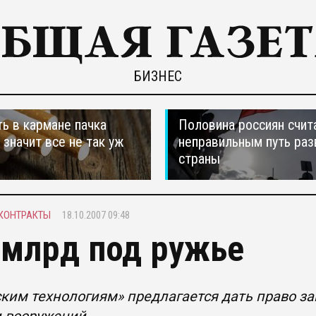
БИЗНЕС
ть в кармане пачка
Половина россиян счит
, значит все не так уж
неправильным путь раз
страны
КОНТРАКТЫ
18.10.2007 09:48
 млрд под ружье
ким технологиям» предлагается дать право з