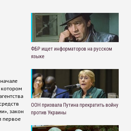
ФБР ищет информаторов на русском
языке
 начале
в котором
агентства
средств
ООН призвала Путина прекратить войну
и», закон
против Украины
л первое