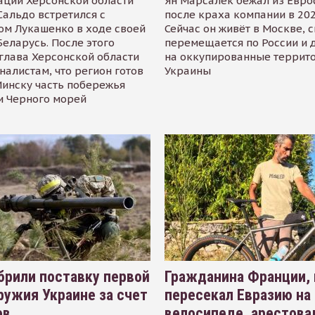
ации Херсонской области
Ян Марсалек бежал из Евр
альдо встретился с
после краха компании в 202
ом Лукашенко в ходе своей
Сейчас он живёт в Москве, 
Беларусь. После этого
перемещается по России и 
глава Херсонской области
на оккупированные террит
налистам, что регион готов
Украины
инску часть побережья
и Черного морей
рили поставку первой
Гражданина Франции,
ружия Украине за счет
пересекал Евразию на
ов
велосипеде, арестова