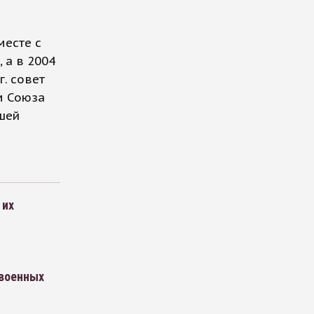
месте с
 а в 2004
г. совет
м Союза
шей
 их
 военных