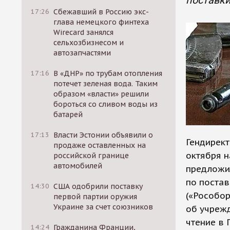
поставк
17:26
Сбежавший в Россию экс-
глава немецкого финтеха
Wirecard занялся
сельхозбизнесом и
автозапчастями
17:16
В «ДНР» по трубам отопления
потечет зеленая вода. Таким
образом «власти» решили
бороться со сливом воды из
батарей
17:13
Власти Эстонии объявили о
Гендирект
продаже оставленных на
октября н
российской границе
автомобилей
предложи
по постав
14:30
США одобрили поставку
(«Рособор
первой партии оружия
Украине за счет союзников
об учреж
чтение в 
14:24
Гражданина Франции,