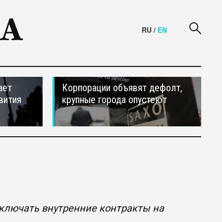
RU
/
EN
ает
Корпорации объявят дефолт,
вития
крупные города опустеют
аключать внутренние контракты на