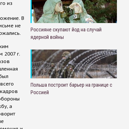
го из
ожение. В
исьме не
Россияне скупают йод на случай
ржались.
ядерной войны
ским
 2007 г.
азов
шленная
 был
 всего
Польша построит барьер на границе с
 кадров
Россией
обороны
бу, а
оворит
ие
номочия и