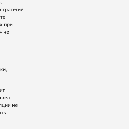
,
 стратегий
рте
х при
» не
ки,
ит
авел
пции не
ыть