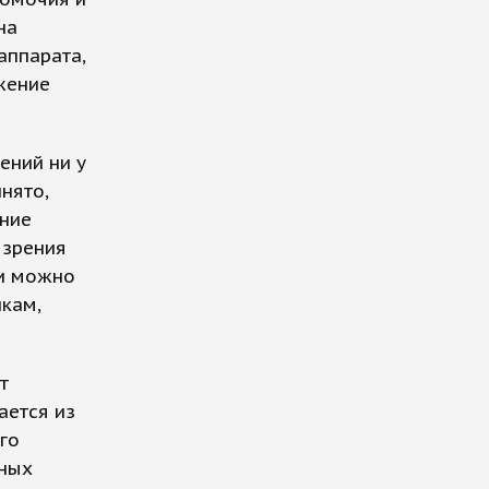
на
аппарата,
жение
ений ни у
нято,
ение
 зрения
ии можно
кам,
т
ается из
го
ьных