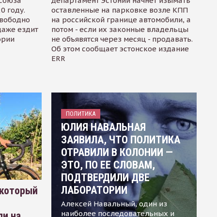
осоюза
департамент Эстонии начнет изымать
0 году.
оставленные на парковке возле КПП
свободно
на российской границе автомобили, а
даже ездит
потом - если их законные владельцы
ории
не объявятся через месяц - продавать.
Об этом сообщает эстонское издание
ERR
ПОЛИТИКА
ЮЛИЯ НАВАЛЬНАЯ
ЗАЯВИЛА, ЧТО ПОЛИТИКА
ОТРАВИЛИ В КОЛОНИИ —
ЭТО, ПО ЕЕ СЛОВАМ,
ПОДТВЕРДИЛИ ДВЕ
ЛАБОРАТОРИИ
 который
Алексей Навальный, один из
наиболее последовательных и
ли на