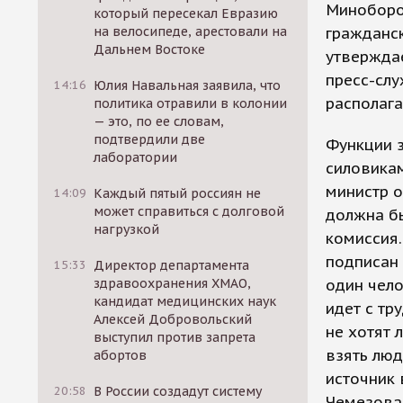
Миноборо
который пересекал Евразию
на велосипеде, арестовали на
гражданс
Дальнем Востоке
утверждае
пресс-слу
14:16
Юлия Навальная заявила, что
располага
политика отравили в колонии
— это, по ее словам,
подтвердили две
Функции 
лаборатории
силовикам
министр 
14:09
Каждый пятый россиян не
может справиться с долговой
должна б
нагрузкой
комиссия.
подписан 
15:33
Директор департамента
здравоохранения ХМАО,
один чело
кандидат медицинских наук
идет с т
Алексей Добровольский
не хотят 
выступил против запрета
взять люд
абортов
источник
20:58
В России создадут систему
Чемезова,