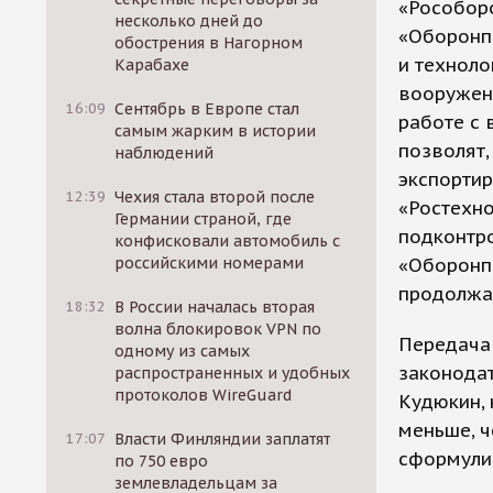
«Рособор
несколько дней до
«Оборонпр
обострения в Нагорном
и техноло
Карабахе
вооружени
16:09
Сентябрь в Европе стал
работе с 
самым жарким в истории
позволят,
наблюдений
экспортир
12:39
Чехия стала второй после
«Ростехно
Германии страной, где
подконтр
конфисковали автомобиль с
российскими номерами
«Оборонпр
продолжа
18:32
В России началась вторая
волна блокировок VPN по
Передача 
одному из самых
законодат
распространенных и удобных
протоколов WireGuard
Кудюкин,
меньше, 
17:07
Власти Финляндии заплатят
сформулир
по 750 евро
землевладельцам за