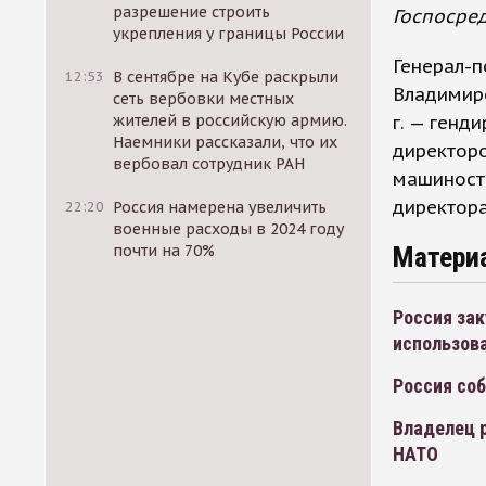
разрешение строить
Госпосре
укрепления у границы России
Генерал-п
12:53
В сентябре на Кубе раскрыли
Владимиро
сеть вербовки местных
жителей в российскую армию.
г. — генд
Наемники рассказали, что их
директоро
вербовал сотрудник РАН
машиност
директора
22:20
Россия намерена увеличить
военные расходы в 2024 году
почти на 70%
Матери
Россия зак
использов
Россия соб
Владелец р
НАТО