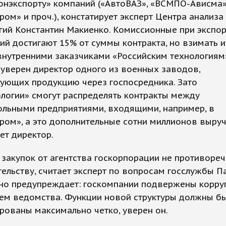
онэкспорту» компаний («АвтоВАЗ», «ВСМПО-Ависма»
ом» и проч.), констатирует эксперт Центра анализа
гий Константин Макиенко. Комиссионные при экспо
й достигают 15% от суммы контракта, но взимать и
внутренними заказчиками «Российским технологиям
 уверен директор одного из военных заводов,
ующих продукцию через госпосредника. Зато
логии» смогут распределять контракты между
ольными предприятиями, входящими, например, в
ом», а это дополнительные сотни миллионов выруч
ет директор.
закупок от агентства госкорпорации не противореч
ельству, считает эксперт по вопросам госслужбы П
 но предупреждает: госкомпании подвержены корру
чем ведомства. Функции новой структуры должны б
ованы максимально четко, уверен он.