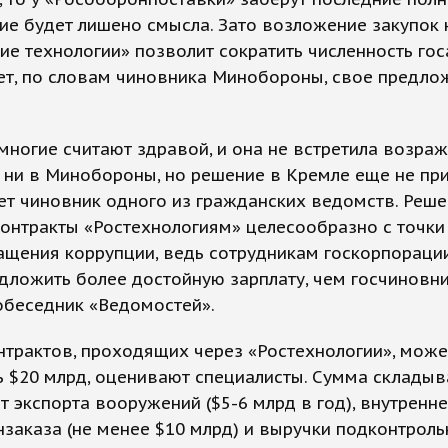
ие будет лишено смысла. Зато возложение закупок 
ие технологии» позволит сократить численность гос
ет, по словам чиновника Минобороны, свое предло
многие считают здравой, и она не встретила возраж
 ни в Минобороны, но решение в Кремле еще не при
т чиновник одного из гражданских ведомств. Реш
контракты «Ростехнологиям» целесообразно с точки
ащения коррупции, ведь сотрудникам госкорпорац
дложить более достойную зарплату, чем госчиновни
обеседник «Ведомостей».
трактов, проходящих через «Ростехнологии», може
 $20 млрд, оценивают специалисты. Сумма складыв
т экспорта вооружений ($5-6 млрд в год), внутренне
заказа (не менее $10 млрд) и выручки подконтрол