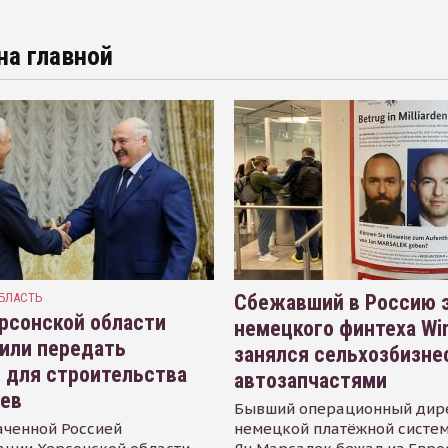
на главной
БЛАСТЬ
Сбежавший в Россию э
рсонской области
немецкого финтеха Wi
или передать
занялся сельхозбизне
 для строительства
автозапчастями
иев
Бывший операционный дир
аченной Россией
немецкой платёжной систем