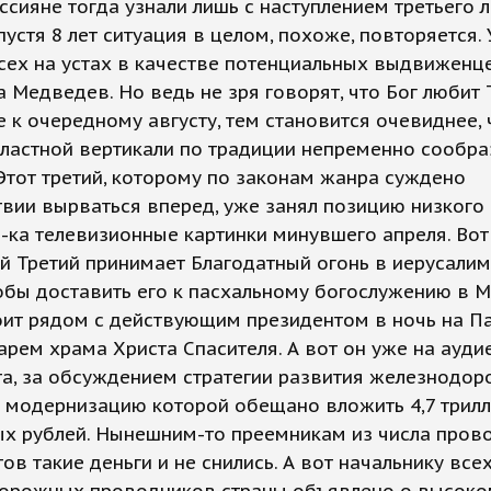
оссияне тогда узнали лишь с наступлением третьего 
пустя 8 лет ситуация в целом, похоже, повторяется.
сех на устах в качестве потенциальных выдвиженц
 Медведев. Но ведь не зря говорят, что Бог любит 
 к очередному августу, тем становится очевиднее, 
ластной вертикали по традиции непременно сообра
 Этот третий, которому по законам жанра суждено
вии вырваться вперед, уже занял позицию низкого 
ка телевизионные картинки минувшего апреля. Вот
й Третий принимает Благодатный огонь в иерусали
обы доставить его к пасхальному богослужению в М
оит рядом с действующим президентом в ночь на П
арем храма Христа Спасителя. А вот он уже на ауди
та, за обсуждением стратегии развития железнодо
в модернизацию которой обещано вложить 4,7 трил
х рублей. Нынешним-то преемникам из числа пров
ов такие деньги и не снились. А вот начальнику все