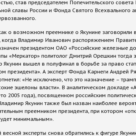
стью, став председателем Попечительского совета
ной славы России и Фонда Святого Всехвального а
ервозванного.
как о возможном преемнике о Якунине заговорили 
а, когда Владимир Иванович распоряжением Правит
азначен президентом ОАО «Российские железные до
ппы «Меркатор» политолог Дмитрий Орешкин тогда з
 Якунин вышел в полуфинал в борьбе за право ста
м президента». А эксперт Фонда Карнеги Андрей Р
отметил: «Не исключено, что это назначение – трам
окие эшелоны власти». В аналитическом докладе «
ето 2005 года), посвященном российским политичес
Владимир Якунин также был назван наиболее вероя
ительным преемником президента, при котором «от
будет минимальным».
весной эксперты снова обратились к фигуре Якунин