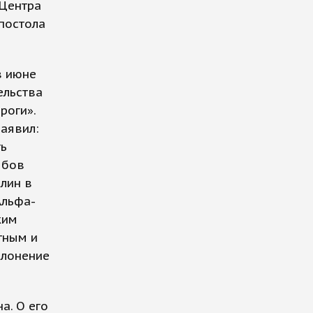
 Центра
постола
в июне
ельства
роги».
аявил:
ть
ябов
плин в
Альфа-
ким
тным и
клонение
а. О его