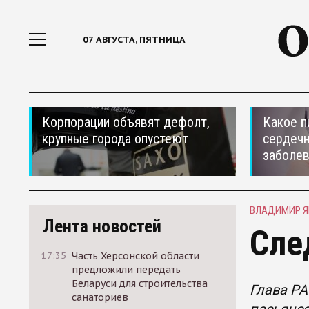
07 АВГУСТА, ПЯТНИЦА
Корпорации объявят дефолт,
Какое п
крупные города опустеют
сердеч
заболе
ВЛАДИМИР Я
Лента новостей
Сле
17:35
Часть Херсонской области
предложили передать
Беларуси для строительства
Глава РА
санаториев