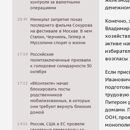
железнод
контроля за валютными
денежном
операциями
20:47
Минкульт запретил показ
Конечно, 
последнего фильма Сокурова
Владимира
на фестивале в Москве. В нем
хозяйстве
Сталин, Черчилль, Гитлер и
Муссолини спорят о жизни
активе на
избирател
17:10
Российские
возгласы 
политзаключенные призвали
к голодовке солидарности 30
Если прис
октября
Иванович
17:12
«ВКонтакте» начал
подготови
блокировать посты
трудовую 
родственников
мобилизованных, в которых
Питером 
они требуют вернуть близких
домами. 
домой
ООН, проя
14:11
Россия, США и ЕС провели
монополий
секретные переговоры за