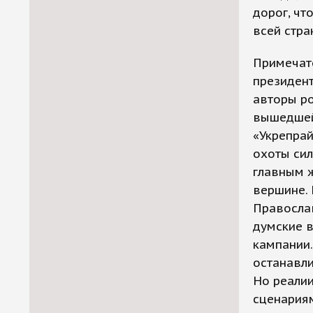
дорог, чт
всей стр
Примечате
президен
авторы ро
вышедшей
«Укрепрай
охоты сил
главным 
вершине.
Православ
думские в
кампании.
останавл
Но реалии
сценария