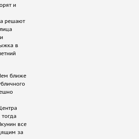
орят и
ка решают
 лица
 и
рыжка в
летний
 Чем ближе
убличного
пешно
Центра
 тогда
Якунин все
дящим за