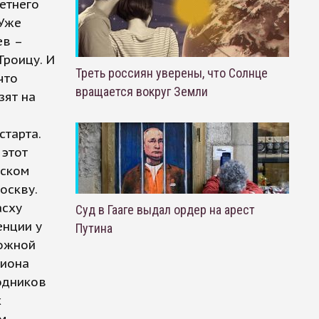
летнего
 Уже
ев –
Троицу. И
Треть россиян уверены, что Солнце
что
вращается вокруг Земли
зят на
старта.
 этот
мском
оскву.
асху
Суд в Гааге выдал ордер на арест
енции у
Путина
рожной
лиона
одников
х