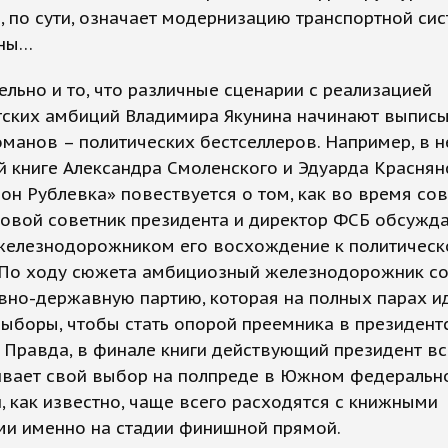
о, по сути, означает модернизацию транспортной си
аны…
льно и то, что различные сценарии с реализацией
тских амбиций Владимира Якунина начинают выписы
манов – политических бестселлеров. Например, в 
 книге Александра Смоленского и Эдуарда Краснян
он Рублевка» повествуется о том, как во время со
овой советник президента и директор ФСБ обсужда
железнодорожником его восхождение к политическ
 По ходу сюжета амбициозный железнодорожник со
но-державную партию, которая на полных парах и
ыборы, чтобы стать опорой преемника в президент
 Правда, в финале книги действующий президент в
ивает свой выбор на полпреде в Южном федерально
, как известно, чаще всего расходятся с книжными
ми именно на стадии финишной прямой.