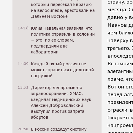
страну, р
который пересекал Евразию
месяца. С
на велосипеде, арестовали на
Дальнем Востоке
давно у в
Иванов да
14:16
Юлия Навальная заявила, что
чем ближе
политика отравили в колонии
наверху в
— это, по ее словам,
подтвердили две
третьего.
лаборатории
впоследст
Вспомним-
14:09
Каждый пятый россиян не
может справиться с долговой
элегантны
нагрузкой
храме, чт
Вот он ст
15:33
Директор департамента
здравоохранения ХМАО,
перед алт
кандидат медицинских наук
президен
Алексей Добровольский
отрасли, 
выступил против запрета
бюджетны
абортов
нацпроект
20:58
В России создадут систему