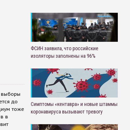
ФСИН заявила, что российские
изоляторы заполнены на 96%
е выборы
ется до
Симптомы «кентавра» и новые штаммы
одиум тоже
коронавируса вызывают тревогу
в в
авит