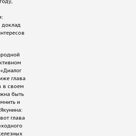
году,
:
о доклад
интересов
ародной
активном
 «Диалог
иже глава
в в своем
лжна быть
омнить и
Якунина:
вот глава
оходного
железных