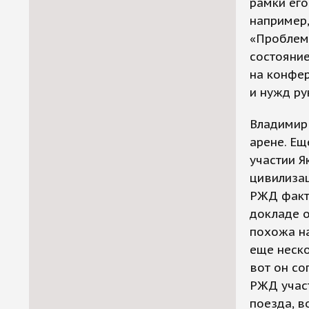
рамки его
например
«Проблем
состояние
на конфе
и нужд р
Владимир 
арене. Ещ
участии 
цивилизац
РЖД факт
докладе о
похожа на
еще неско
вот он со
РЖД учас
поезда, в