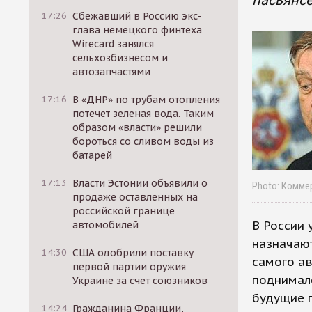
пасьянс
17:26
Сбежавший в Россию экс-
глава немецкого финтеха
Wirecard занялся
сельхозбизнесом и
автозапчастями
17:16
В «ДНР» по трубам отопления
потечет зеленая вода. Таким
образом «власти» решили
бороться со сливом воды из
батарей
17:13
Власти Эстонии объявили о
Photo: Комме
продаже оставленных на
российской границе
В России 
автомобилей
назначают
14:30
США одобрили поставку
самого ав
первой партии оружия
поднимал
Украине за счет союзников
будущие п
14:24
Гражданина Франции,