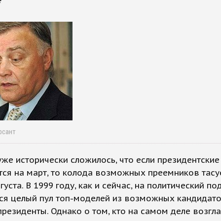
е
рсант
уже исторически сложилось, что если президентски
ся на март, то колода возможных преемников тасу
густа. В 1999 году, как и сейчас, на политический п
ся целый пул топ-моделей из возможных кандидато
резиденты. Однако о том, кто на самом деле возгл