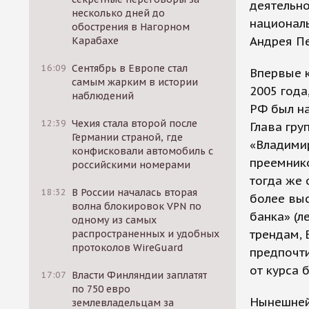
деятельно
несколько дней до
националь
обострения в Нагорном
Андрея П
Карабахе
16:09
Сентябрь в Европе стал
Впервые 
самым жарким в истории
2005 год
наблюдений
РФ был н
12:39
Чехия стала второй после
Глава гру
Германии страной, где
«Владимир
конфисковали автомобиль с
преемнико
российскими номерами
тогда же 
18:32
В России началась вторая
более выс
волна блокировок VPN по
банка» (л
одному из самых
трендам, 
распространенных и удобных
протоколов WireGuard
предпочт
от курса 
17:07
Власти Финляндии заплатят
по 750 евро
Нынешней 
землевладельцам за