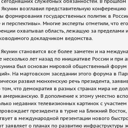
 сегодняшних служебных обязанностей. В прошлом 
, Якунин возглавил представительную конференцию
ы формирования государственных политик в России
 и перспективы». Многие эксперты отметили, что ег
ренции охватывал область, лежащую за пределами 
уководимого докладчиком ведомства.
Якунин становится все более заметен и на междун
е несколько лет назад по инициативе России и при 
Якунина был основан мировой общественный форум
ий». На мартовском заседании этого форума в Пар
ически развил мюнхенскую речь президента, заяви
 том, что демократия в разных странах мира не до
 американскую. В дополнение к этому уместно всп
лько недавних телевизионных картинок с участием 
провождает президента в турне на Ближний Восток, 
твует в международной презентации нового быстр
от заявляет о планах по развитию инфраструктуры 