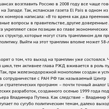
ансах возглавить Россию в 2008 году все чаще гов
 на Западе. Так, испанская газета El Pais в одном из
х номеров написала: «В то время как два преемни
ные вопросы в правительстве, другие доверенные
а укрепляют свои позиции во главе экономических
х структур, которые могут стать трамплином для п
олитику. Выйти на этот трамплин вполне может 58-
орят о том, что выход на трамплин уже состоялся.
цикл, тем активнее глава РЖД вживается в роль п
 Так, при железнодорожной монополии создан и ус
в сотрудничестве с РАН РФ так называемый Центр
и стратегических программ – почти точный аналог 
еских разработок, созданного осенью 1999 года под
ера Владимира Путина. Как следствие – Владимир 
упает по сугубо политическим темам, далеко выхо