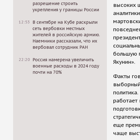
разрешение строить
высоких ш
укрепления у границы России
аналитики
мартовски
12:53
В сентябре на Кубе раскрыли
сеть вербовки местных
повседнев
жителей в российскую армию.
президент
Наемники рассказали, что их
социальны
вербовал сотрудник РАН
большую п
22:20
Россия намерена увеличить
Якунин».
военные расходы в 2024 году
почти на 70%
Факты гов
выборный 
политика.
работает 
подготовк
стратегич
еще премь
чаще выст