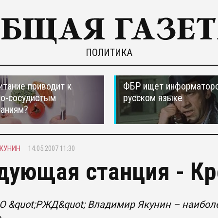
ПОЛИТИКА
итание приводит к
ФБР ищет информаторо
но-сосудистым
русском языке
ваниям?
КУНИН
14.05.2007 11:30
дующая станция - К
О &quot;РЖД&quot; Владимир Якунин – наибол