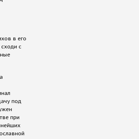
м
ихов в его
 сходи с
ьные
а
инал
дачу под
ружен
тве при
пнейших
вославной