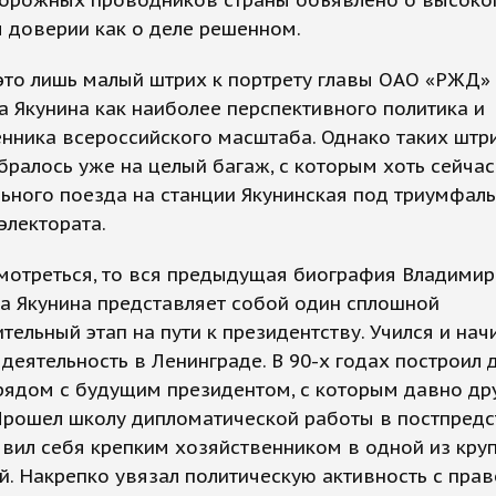
орожных проводников страны объявлено о высоко
 доверии как о деле решенном.
это лишь малый штрих к портрету главы ОАО «РЖД»
 Якунина как наиболее перспективного политика и
нника всероссийского масштаба. Однако таких штр
бралось уже на целый багаж, с которым хоть сейчас
ьного поезда на станции Якунинская под триумфал
электората.
мотреться, то вся предыдущая биография Владимир
а Якунина представляет собой один сплошной
тельный этап на пути к президентству. Учился и нач
деятельность в Ленинграде. В 90-х годах построил 
рядом с будущим президентом, с которым давно д
Прошел школу дипломатической работы в постпредс
вил себя крепким хозяйственником в одной из кру
. Накрепко увязал политическую активность с пра