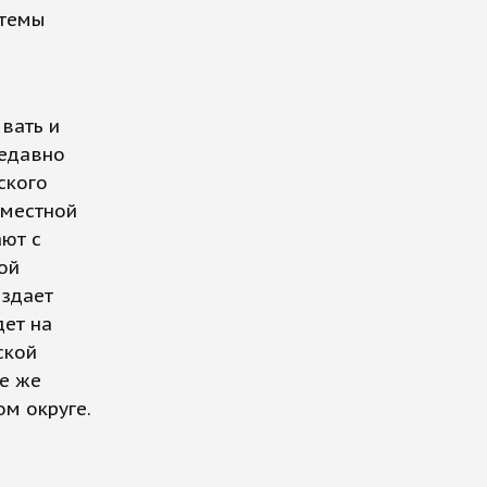
стемы
вать и
недавно
ского
вместной
ют с
ой
здает
дет на
ской
се же
м округе.