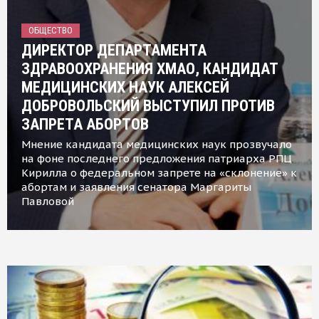
ОБЩЕСТВО
ДИРЕКТОР ДЕПАРТАМЕНТА
ЗДРАВООХРАНЕНИЯ ХМАО, КАНДИДАТ
МЕДИЦИНСКИХ НАУК АЛЕКСЕЙ
ДОБРОВОЛЬСКИЙ ВЫСТУПИЛ ПРОТИВ
ЗАПРЕТА АБОРТОВ
Мнение кандидата медицинских наук прозвучало
на фоне последнего предложения патриарха РПЦ
Кирилла о федеральном запрете на «склонение» к
абортам и заявления сенатора Маргариты
Павловой