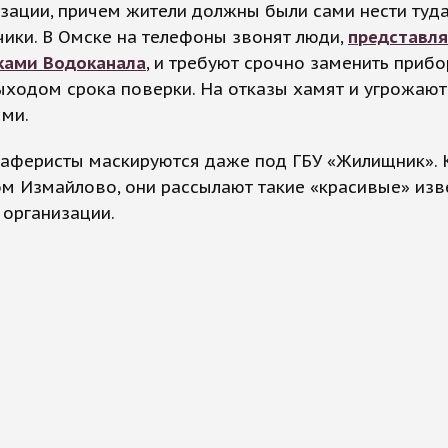
зации, причем жители должны были сами нести туд
ики. В Омске на телефоны звонят люди,
представл
ками Водоканала
, и требуют срочно заменить приб
ыходом срока поверки. На отказы хамят и угрожаю
ями.
аферисты маскируются даже под ГБУ «Жилищник». 
ом Измайлово, они рассылают такие «красивые» из
 организации.