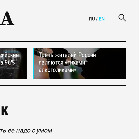
RU
/
EN
сийские
Треть жителей России
на 96%
являются «тихими
алкоголиками»
ик
ть ее надо с умом