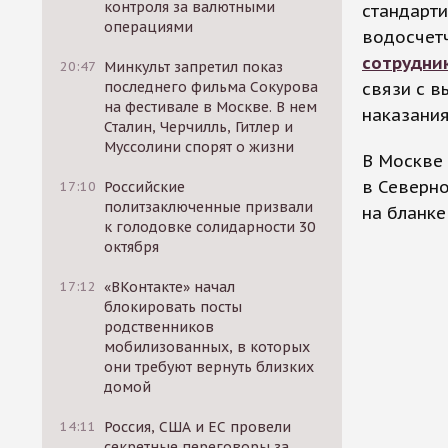
контроля за валютными
стандарти
операциями
водосчетч
сотрудни
20:47
Минкульт запретил показ
связи с в
последнего фильма Сокурова
на фестивале в Москве. В нем
наказани
Сталин, Черчилль, Гитлер и
Муссолини спорят о жизни
В Москве 
в Северн
17:10
Российские
политзаключенные призвали
на бланке
к голодовке солидарности 30
октября
17:12
«ВКонтакте» начал
блокировать посты
родственников
мобилизованных, в которых
они требуют вернуть близких
домой
14:11
Россия, США и ЕС провели
секретные переговоры за