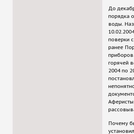
До декабр
порядка о
воды. На
10.02.200
поверки с
ранее По
приборов 
горячей в
2004 по 2
постановл
непонятно
документ
Аферисты 
рассовыва
Почему б
установил