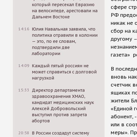
который пересекал Евразию
сфере стр
на велосипеде, арестовали на
РФ предос
Дальнем Востоке
никак не 
14:16
Юлия Навальная заявила, что
сбор на к
политика отравили в колонии
другому –
— это, по ее словам,
незнанием
подтвердили две
лаборатории
газета» р
14:09
Каждый пятый россиян не
В последн
может справиться с долговой
вновь на
нагрузкой
счетчик в
15:33
Директор департамента
ящиках по
здравоохранения ХМАО,
жители Б
кандидат медицинских наук
«Единой 
Алексей Добровольский
выступил против запрета
абонент, 
абортов
или в со
меры». Пр
20:58
В России создадут систему