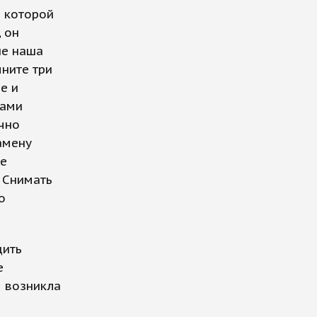
 которой
, он
не наша
мните три
е и
ками
чно
амену
не
. Снимать
о
дить
е
е возникла