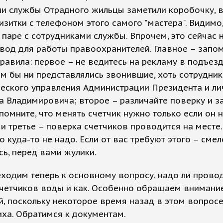
и службы Отрадного жильцы заметили коробочку, в
 визитки с телефоном этого самого "мастера". Видимо
 паре с сотрудниками службы. Впрочем, это сейчас 
овод для работы правоохранителей. Главное – запо
равила: первое – не ведитесь на рекламу в подъезд
ем бы ни представлялись звонившие, хоть сотрудни
еского управления Администрации Президента и ли
 Владимировича; второе – различайте поверку и з
 помните, что менять счетчик нужно только если он 
 и третье – поверка счетчиков проводится на месте
го куда-то не надо. Если от вас требуют этого – смел
ь, перед вами жулики.
еходим теперь к основному вопросу, надо ли прово
счетчиков воды и как. Особенно обращаем внимани
, поскольку некоторое время назад в этом вопрос
ха. Обратимся к документам.