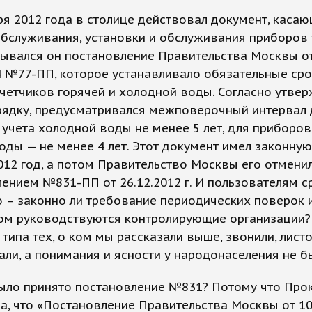
я 2012 года в столице действовал документ, каса
бслуживания, установки и обслуживания приборов 
зывался он постановление Правительства Москвы о
4 №77-ПП, которое устанавливало обязательные ср
четчиков горячей и холодной воды. Согласно утве
рядку, предусматривался межповерочный интервал 
учета холодной воды не менее 5 лет, для приборов
оды — не менее 4 лет. Этот документ имел законную
012 год, а потом Правительство Москвы его отмени
ением №831-ПП от 26.12.2012 г. И пользователям с
 – законно ли требование периодических поверок 
ом руководствуются контролирующие организации?
типа тех, о ком мы рассказали выше, звонили, лист
ли, а понимания и ясности у народонаселения не б
ыло принято постановление №831? Потому что Про
а, что «Постановление Правительства Москвы от 10