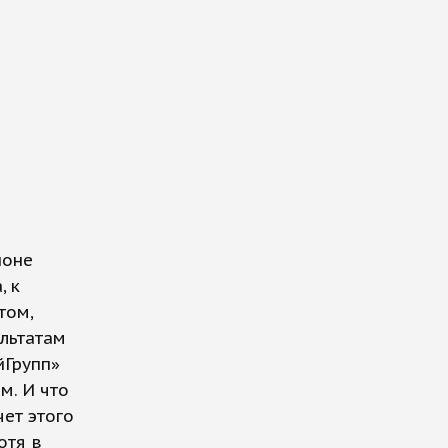
йоне
, к
том,
ультатам
йГрупп»
м. И что
чет этого
отя в