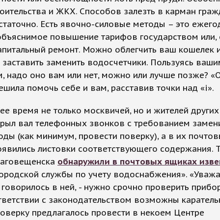
оительства и ЖКХ. Способов залезть в карман гра
таточно. Есть явочно-силовые методы – это ежего
объяснимое повышение тарифов государством или, 
апитальный ремонт. Можно облегчить ваш кошелек и
 заставить заменить водосчетчики. Пользуясь ваши
, надо оно вам или нет, можно или лучше позже? 
ешила помочь себе и вам, расставив точки над «i».
ее время не только москвичей, но и жителей других
крыл вал телефонных звонков с требованием замен
оды (как минимум, провести поверку), а в их почто
явились листовки соответствующего содержания. Т
лаговещенска
обнаружили в почтовых ящиках изв
городской службы по учету водоснабжения». «Уваж
- говорилось в ней, - нужно срочно проверить прибо
ответствии с законодательством возможны карател
оверку предлагалось провести в некоем Центре