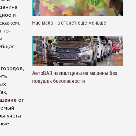
жданина
дное и
скажем,
Нас мало - а станет еще меньше
 по-
м
«Общая
 городов,
АвтоВАЗ назвал цены на машины без
ить
подушек безопасности
вых
ак,
ещение
от
аемый
ры учета
ьные