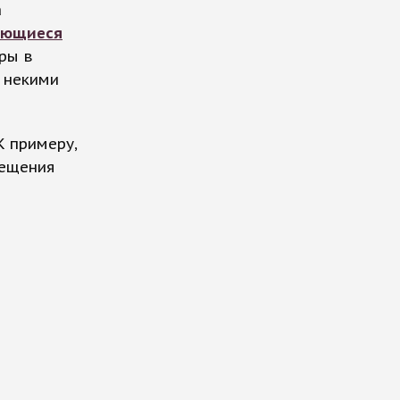
а
яющиеся
оры в
т некими
К примеру,
вещения