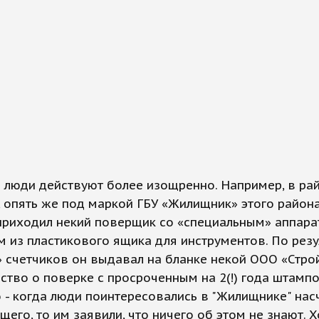
 люди действуют более изощренно. Например, в ра
 опять же под маркой ГБУ «Жилищник» этого района
приходил некий поверщик со «специальным» аппара
 из пластикового ящика для инструментов. По рез
 счетчиков он выдавал на бланке некой ООО «Стро
ство о поверке с просроченным на 2(!) года штампо
 - когда люди поинтересовались в "Жилищнике" нас
его, то им заявили, что ничего об этом не знают. Х