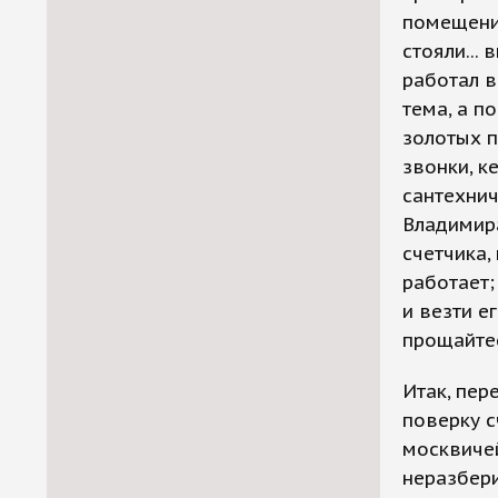
помещени
стояли...
работал в
тема, а п
золотых п
звонки, к
сантехнич
Владимира
счетчика,
работает;
и везти е
прощайтес
Итак, пер
поверку 
москвичей
неразбери