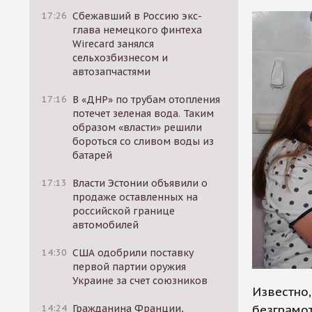
17:26
Сбежавший в Россию экс-
глава немецкого финтеха
Wirecard занялся
сельхозбизнесом и
автозапчастями
17:16
В «ДНР» по трубам отопления
потечет зеленая вода. Таким
образом «власти» решили
бороться со сливом воды из
батарей
17:13
Власти Эстонии объявили о
продаже оставленных на
российской границе
автомобилей
14:30
США одобрили поставку
первой партии оружия
Украине за счет союзников
Известно
безграмот
14:24
Гражданина Франции,