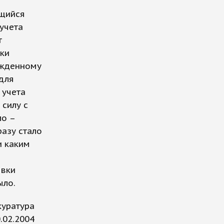
ющийся
учета
т
оки
ржденному
для
 учета
 силу с
ло –
разу стало
и каким
овки
ыло.
куратура
.02.2004