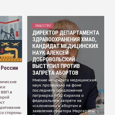
ОБЩЕСТВО
ДИРЕКТОР ДЕПАРТАМЕНТА
ЗДРАВООХРАНЕНИЯ ХМАО,
КАНДИДАТ МЕДИЦИНСКИХ
НАУК АЛЕКСЕЙ
ДОБРОВОЛЬСКИЙ
ВЫСТУПИЛ ПРОТИВ
 России
ЗАПРЕТА АБОРТОВ
Мнение кандидата медицинских
мические
наук прозвучало на фоне
все
последнего предложения
 ВВП в
патриарха РПЦ Кирилла о
торой
федеральном запрете на
ост
«склонение» к абортам и
едитования
заявления сенатора Маргариты
 со стороны