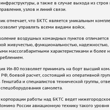
инфраструктуры, а также в случае выхода из строя
правления, узлов и линий связи.
ик отмечает, что БКТС является уникальным компл
озволит управлять всеми видами войск.
коление воздушных командных пунктов отличается
ой живучестью, функциональностью, надежностью,
ыми массогабаритными характеристиками и более 
треблением.
ция Ил-80 позволяет принимать на борт высший ко
 РФ, боевой расчет, состоящий из оперативной гру
 Генштаба и специалистов технической группы, от
 спецоборудования самолета.
е корпорации работы над БКТС ведет нижегородско
Помимо России авиационную технику такого уровня