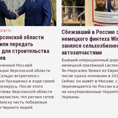
БЛАСТЬ
Сбежавший в Россию э
рсонской области
немецкого финтеха Wi
или передать
занялся сельхозбизне
 для строительства
автозапчастями
иев
Бывший операционный дир
аченной Россией
немецкой платёжной систем
ации Херсонской области
Ян Марсалек бежал из Евр
альдо встретился с
после краха компании в 202
ом Лукашенко в ходе своей
Сейчас он живёт в Москве, 
Беларусь. После этого
перемещается по России и 
глава Херсонской области
на оккупированные террит
налистам, что регион готов
Украины
инску часть побережья
и Черного морей