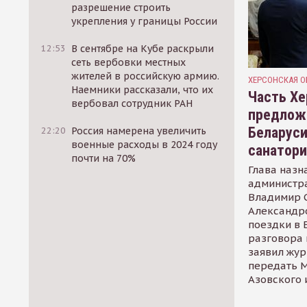
разрешение строить
укрепления у границы России
12:53
В сентябре на Кубе раскрыли
сеть вербовки местных
жителей в российскую армию.
ХЕРСОНСКАЯ О
Наемники рассказали, что их
Часть Хе
вербовал сотрудник РАН
предлож
Беларуси
22:20
Россия намерена увеличить
военные расходы в 2024 году
санатор
почти на 70%
Глава назн
администр
Владимир С
Александр
поездки в 
разговора 
заявил жур
передать М
Азовского 