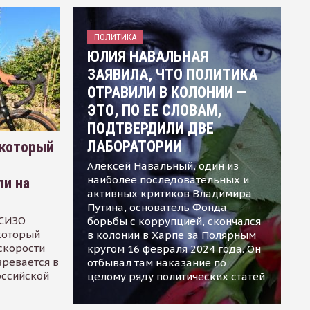
ПОЛИТИКА
ЮЛИЯ НАВАЛЬНАЯ
ЗАЯВИЛА, ЧТО ПОЛИТИКА
ОТРАВИЛИ В КОЛОНИИ —
ЭТО, ПО ЕЕ СЛОВАМ,
ПОДТВЕРДИЛИ ДВЕ
ЛАБОРАТОРИИ
 который
Алексей Навальный, один из
наиболее последовательных и
ли на
активных критиков Владимира
Путина, основатель Фонда
 СИЗО
борьбы с коррупцией, скончался
 который
в колонии в Харпе за Полярным
скорости
кругом 16 февраля 2024 года. Он
зревается в
отбывал там наказание по
оссийской
целому ряду политических статей