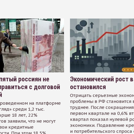
пятый россиян не
Экономический рост в
равиться с долговой
остановился
й
Отрицать серьезные эконо
проблемы в РФ становится 
проведенном на платформе
труднее. После сокращения
гляд» среди 1,2 тыс.
первом квартале на 0,6% в
арше 18 лет, 22%
квартал показал нулевой р
ов заявили, что не могут
экономики. Подавление кр
свои кредитные
и потребительского спроса
сти. При этом 18,5%