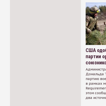
США одоб
партии о
союзник
Администр
Дональда 
партию во
в рамках м
Requirement
этом сообщ
два источн