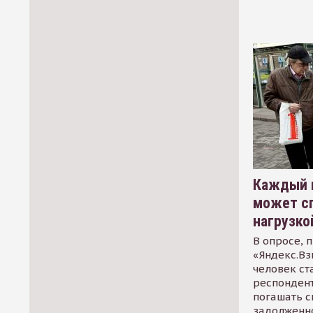
Каждый 
может сп
нагрузко
В опросе, 
«Яндекс.Вз
человек ст
респондент
погашать 
задолженно