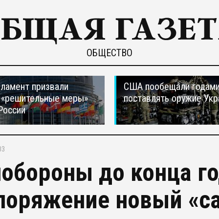
ОБЩЕСТВО
ламент призвали
США пообещали годам
 «решительные меры»
поставлять оружие Укр
России
03
обороны до конца го
поряжение новый «с