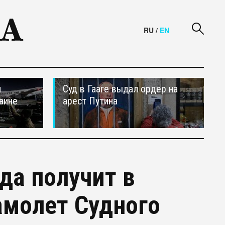
RU
/
EN
и
Суд в Гааге выдал ордер на
аине
арест Путина
да получит в
амолет Судного