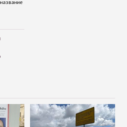
 название
м
о