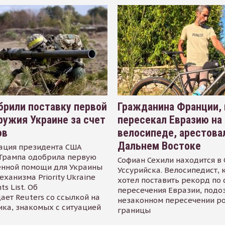
рили поставку первой
Гражданина Франции,
ружия Украине за счет
пересекал Евразию на
ов
велосипеде, арестова
Дальнем Востоке
ация президента США
Трампа одобрила первую
Софиан Сехили находится в
енной помощи для Украины
Уссурийска. Велосипедист,
еханизма Priority Ukraine
хотел поставить рекорд по 
s List. Об
пересечения Евразии, подо
ает Reuters со ссылкой на
незаконном пересечении р
ика, знакомых с ситуацией
границы