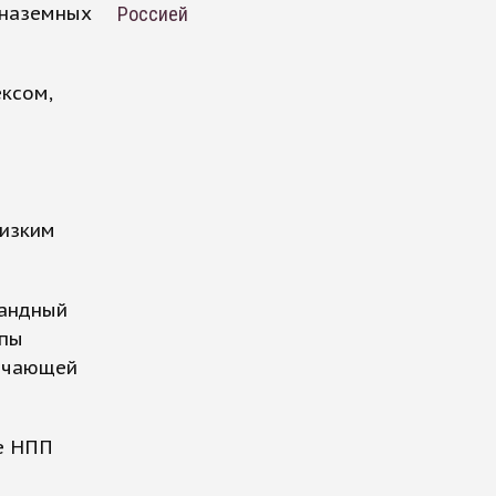
 наземных
Россией
ексом,
низким
мандный
ппы
вечающей
е НПП