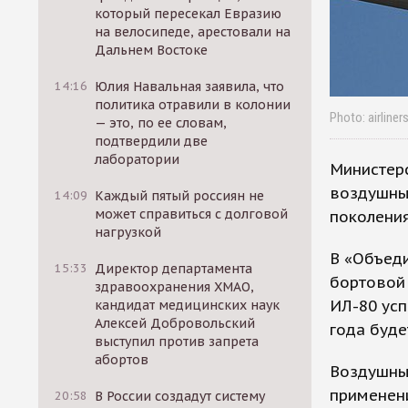
который пересекал Евразию
на велосипеде, арестовали на
Дальнем Востоке
14:16
Юлия Навальная заявила, что
политика отравили в колонии
Photo: airliner
— это, по ее словам,
подтвердили две
лаборатории
Министер
воздушный
14:09
Каждый пятый россиян не
может справиться с долговой
поколения
нагрузкой
В «Объед
15:33
Директор департамента
бортовой 
здравоохранения ХМАО,
ИЛ-80 усп
кандидат медицинских наук
Алексей Добровольский
года буде
выступил против запрета
абортов
Воздушный
применени
20:58
В России создадут систему