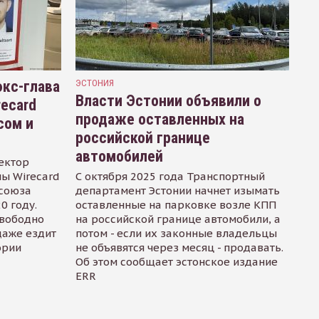
кс-глава
ЭСТОНИЯ
Власти Эстонии объявили о
recard
продаже оставленных на
сом и
российской границе
автомобилей
ектор
ы Wirecard
С октября 2025 года Транспортный
осоюза
департамент Эстонии начнет изымать
0 году.
оставленные на парковке возле КПП
свободно
на российской границе автомобили, а
даже ездит
потом - если их законные владельцы
ории
не объявятся через месяц - продавать.
Об этом сообщает эстонское издание
ERR