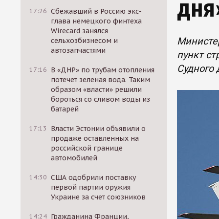
дня
17:26
Сбежавший в Россию экс-
глава немецкого финтеха
Wirecard занялся
Министе
сельхозбизнесом и
автозапчастями
пункт ст
Судного 
17:16
В «ДНР» по трубам отопления
потечет зеленая вода. Таким
образом «власти» решили
бороться со сливом воды из
батарей
17:13
Власти Эстонии объявили о
продаже оставленных на
российской границе
автомобилей
14:30
США одобрили поставку
первой партии оружия
Украине за счет союзников
14:24
Гражданина Франции,