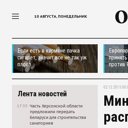
10 АВГУСТА, ПОНЕДЕЛЬНИК
Если есть в кармане пачка
Европар
сигарет, значит все не так уж
принять
плохо
против 
02.12.2015 00:
Лента новостей
Мин
17:35
Часть Херсонской области
рас
предложили передать
Беларуси для строительства
санаториев