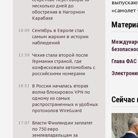
выпускают
несколько дней до
«самолет 
обострения в Нагорном
Карабахе
Матери
16:09
Сентябрь в Европе стал
самым жарким в истории
Междунаро
наблюдений
безопаснос
12:39
Чехия стала второй после
Глава ФАС
Германии страной, где
конфисковали автомобиль с
Электроник
российскими номерами
18:32
В России началась вторая
волна блокировок VPN по
Сейчас 
одному из самых
распространенных и удобных
протоколов WireGuard
17:07
Власти Финляндии заплатят
по 750 евро
землевладельцам за