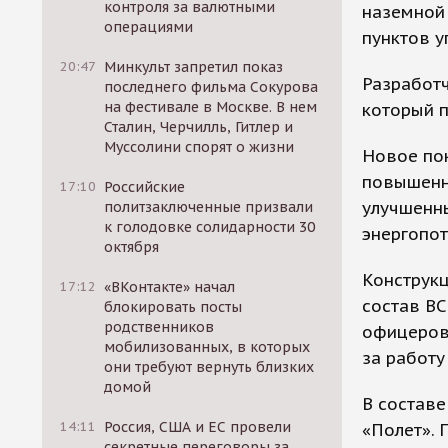
контроля за валютными
наземной 
операциями
пунктов у
20:47
Минкульт запретил показ
Разработч
последнего фильма Сокурова
на фестивале в Москве. В нем
который п
Сталин, Черчилль, Гитлер и
Муссолини спорят о жизни
Новое по
повышенн
17:10
Российские
улучшенн
политзаключенные призвали
к голодовке солидарности 30
энергопо
октября
Конструк
17:12
«ВКонтакте» начал
состав ВС
блокировать посты
родственников
офицеров
мобилизованных, в которых
за работу
они требуют вернуть близких
домой
В состав
14:11
Россия, США и ЕС провели
«Полет». 
секретные переговоры за