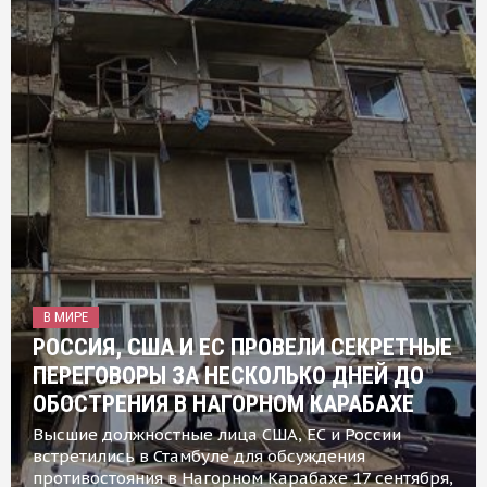
В МИРЕ
РОССИЯ, США И ЕС ПРОВЕЛИ СЕКРЕТНЫЕ
ПЕРЕГОВОРЫ ЗА НЕСКОЛЬКО ДНЕЙ ДО
ОБОСТРЕНИЯ В НАГОРНОМ КАРАБАХЕ
Высшие должностные лица США, ЕС и России
встретились в Стамбуле для обсуждения
противостояния в Нагорном Карабахе 17 сентября,