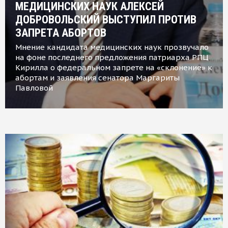
МЕДИЦИНСКИХ НАУК АЛЕКСЕЙ
ДОБРОВОЛЬСКИЙ ВЫСТУПИЛ ПРОТИВ
ЗАПРЕТА АБОРТОВ
Мнение кандидата медицинских наук прозвучало
на фоне последнего предложения патриарха РПЦ
Кирилла о федеральном запрете на «склонение» к
абортам и заявления сенатора Маргариты
Павловой