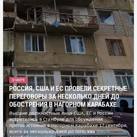
В МИРЕ
РОССИЯ, США И ЕС ПРОВЕЛИ СЕКРЕТНЫЕ
ПЕРЕГОВОРЫ ЗА НЕСКОЛЬКО ДНЕЙ ДО
ОБОСТРЕНИЯ В НАГОРНОМ КАРАБАХЕ
Высшие должностные лица США, ЕС и России
встретились в Стамбуле для обсуждения
противостояния в Нагорном Карабахе 17 сентября,
всего за несколько дней до того, как