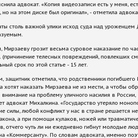
яснила адвокат. «Копия видеозаписи есть у меня, ест
, но на этом диске был оригинал», - отметила адвока
аты столь важной улики исход суда над уроженцем 
азуемым.
 Мирзаеву грозит весьма суровое наказание по час
1 (причинение телесных повреждений, повлекших сме
ный срок по этой статье - 15 лет.
, защитник отметила, что родственники погибшего
 хотят наказать Мирзаева не из мести, а чтобы обр
внимание на проблему уличного насилия в России,
т адвокат Михалкина. «Государство утеряло моноп
е силы, любой конфликт у нас в стране решается не
кона, а при помощи кулаков, ножей или травматич
в, отчего чуть ли ни ежедневно гибнут молодые люди
на «Коммерсанту». По словам адвоката, именно поэ