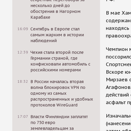
несколько дней до
обострения в Нагорном
В мае Хам
Карабахе
содержани
находясь 
16:09
Сентябрь в Европе стал
самым жарким в истории
правоохр
наблюдений
Чемпион м
12:39
Чехия стала второй после
поссорилс
Германии страной, где
Спортсмен
конфисковали автомобиль с
российскими номерами
Вскоре юн
Мирзаев с
18:32
В России началась вторая
Агафонов
волна блокировок VPN по
одному из самых
действий 
распространенных и удобных
асфальт п
протоколов WireGuard
Изначальн
17:07
Власти Финляндии заплатят
по 750 евро
(нанесени
землевладельцам за