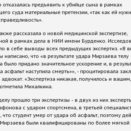
 отказалась предъявить к убийце сына в рамках
его суда материальные претензии, «так как ей нуж
 справедливость».
акже рассказала о новой медицинской экспертизе,
ной в рамках дела в НИИ имени Бурденко. Исследо
ло в себе выводы всех предыдущих экспертиз. «В 
ы написано, что «в результате удара Мирзаева телу
 было придано значительное ускорение и, в результ
а асфальт наступила смерть»», - процитировала зак
 адвокат. «Экспертиза никакая, получилось и вашим,
 отметила Михалкина.
делу прошло три экспертизы - в двух из них эксперт
афонова с ударом спортсмена, в третьей специалис
, что студент умер от удара об асфальт, поэтому де
 Мирзаева были квалифицированы по более мягкой 