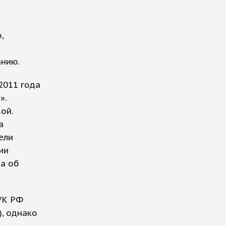
,
анию.
2011 года
».
ой.
а
ели
ии
ра об
УК РФ
, однако