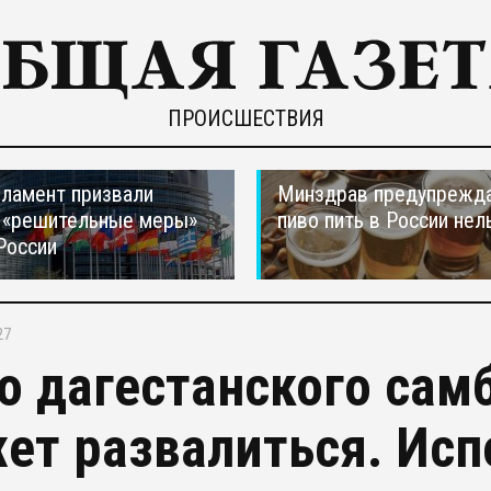
ПРОИСШЕСТВИЯ
ламент призвали
Минздрав предупрежда
 «решительные меры»
пиво пить в России нел
России
27
о дагестанского сам
ет развалиться. Исп