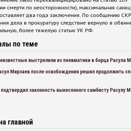
винение было переквалифицировано на статью 109
ии смерти по неосторожности), максимальная санк
оставляет два года заключения. По сообщению СКР
ия дела в прокуратуру следствие вернуло в обвин
льную, более тяжелую статью УК РФ.
алы по теме
неизвестные выстрелили из пневматики в борца Расула 
асул Мирзаев после освобождения решил продолжить с
 подтвердил законность вынесенного самбисту Расулу М
на главной