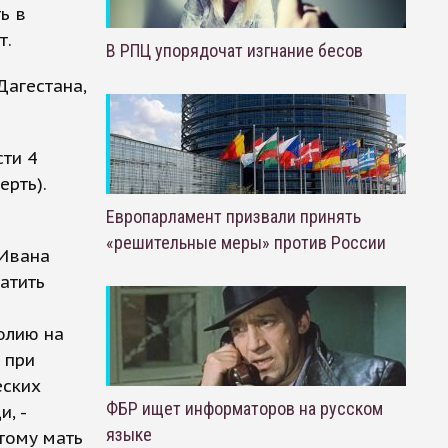
ь в
т.
В РПЦ упорядочат изгнание бесов
Дагестана,
ти 4
рть).
Европарламент призвали принять
«решительные меры» против России
 Ивана
атить
олию на
 при
еских
ФБР ищет информаторов на русском
, -
языке
тому мать