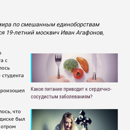
 мира по смешанным единоборствам
ся 19-летний москвич Иван Агафонов,
о
а с
лось
 студента
Какое питание приводит к сердечно-
 произошел
сосудистым заболеваниям?
ось, что
 диске был
мотром