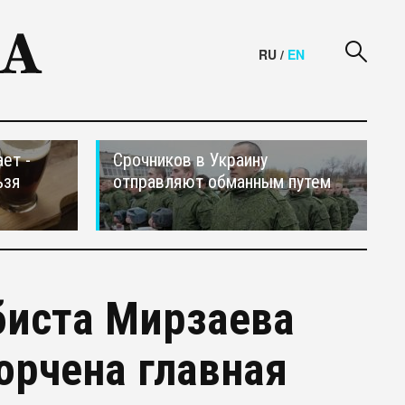
RU
/
EN
ет -
Срочников в Украину
ьзя
отправляют обманным путем
биста Мирзаева
орчена главная