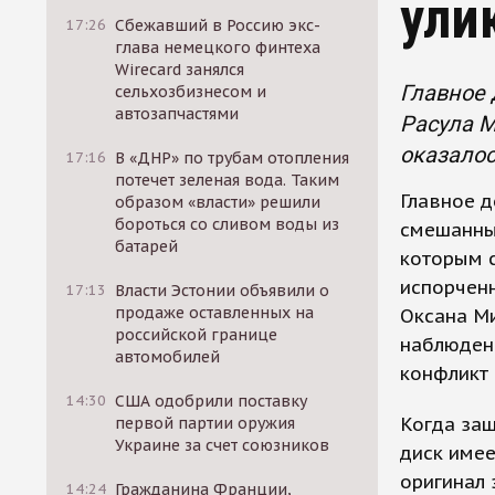
ули
17:26
Сбежавший в Россию экс-
глава немецкого финтеха
Wirecard занялся
Главное
сельхозбизнесом и
автозапчастями
Расула М
оказало
17:16
В «ДНР» по трубам отопления
потечет зеленая вода. Таким
Главное д
образом «власти» решили
бороться со сливом воды из
смешанны
батарей
которым с
испорчен
17:13
Власти Эстонии объявили о
продаже оставленных на
Оксана Ми
российской границе
наблюдени
автомобилей
конфликт
14:30
США одобрили поставку
Когда защ
первой партии оружия
Украине за счет союзников
диск имее
оригинал 
14:24
Гражданина Франции,