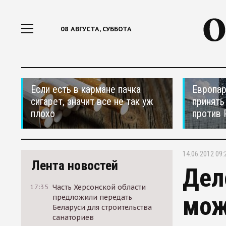
08 АВГУСТА, СУББОТА
Если есть в кармане пачка
Европар
сигарет, значит все не так уж
принять
плохо
против 
14.06.2012 09:
Лента новостей
Дел
17:35
Часть Херсонской области
мож
предложили передать
Беларуси для строительства
санаториев