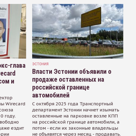
кс-глава
ЭСТОНИЯ
Власти Эстонии объявили о
recard
продаже оставленных на
сом и
российской границе
автомобилей
ектор
ы Wirecard
С октября 2025 года Транспортный
осоюза
департамент Эстонии начнет изымать
0 году.
оставленные на парковке возле КПП
свободно
на российской границе автомобили, а
даже ездит
потом - если их законные владельцы
ории
не объявятся через месяц - продавать.