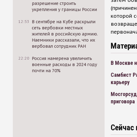
затем об
разрешение строить
(причинен
укрепления у границы России
которой с
12:53
В сентябре на Кубе раскрыли
возвращен
сеть вербовки местных
первонача
жителей в российскую армию.
Наемники рассказали, что их
Матери
вербовал сотрудник РАН
22:20
Россия намерена увеличить
В Москве 
военные расходы в 2024 году
почти на 70%
Самбист Р
карьеру
Мосгорсуд
приговора
Сейчас 