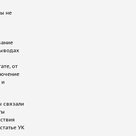
ны не
вание
выводах
ате, от
лючение
 и
ы связали
ты
йствия
статье УК