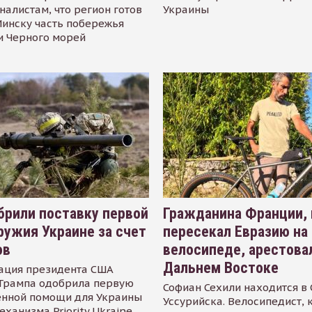
налистам, что регион готов
Украины
инску часть побережья
и Черного морей
рили поставку первой
Гражданина Франции,
ружия Украине за счет
пересекал Евразию на
ов
велосипеде, арестова
Дальнем Востоке
ация президента США
Трампа одобрила первую
Софиан Сехили находится в
енной помощи для Украины
Уссурийска. Велосипедист,
еханизма Priority Ukraine