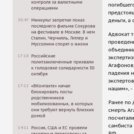
контроля за валютными
погибшего
операциями
предстоящ
деньги, а
20:47
Минкульт запретил показ
последнего фильма Сокурова
на фестивале в Москве. В нем
Адвокат т
Сталин, Черчилль, Гитлер и
проведен
Муссолини спорят о жизни
объедини
17:10
Российские
экспертиз
политзаключенные призвали
Агафонова
к голодовке солидарности 30
падения н
октября
экспертов
17:12
«ВКонтакте» начал
нашим», -
блокировать посты
родственников
Ранее по 
мобилизованных, в которых
смерть Аг
они требуют вернуть близких
домой
посчитали
самбиста
14:11
Россия, США и ЕС провели
РФ.
секретные переговоры за