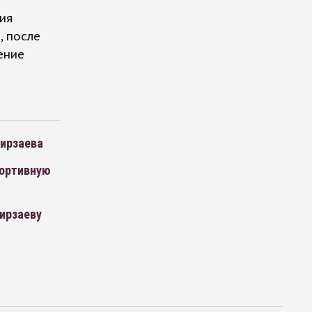
ция
, после
ение
Мирзаева
портивную
ирзаеву