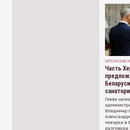
ХЕРСОНСКАЯ О
Часть Хе
предлож
Беларуси
санатор
Глава назн
администр
Владимир С
Александр
поездки в 
разговора 