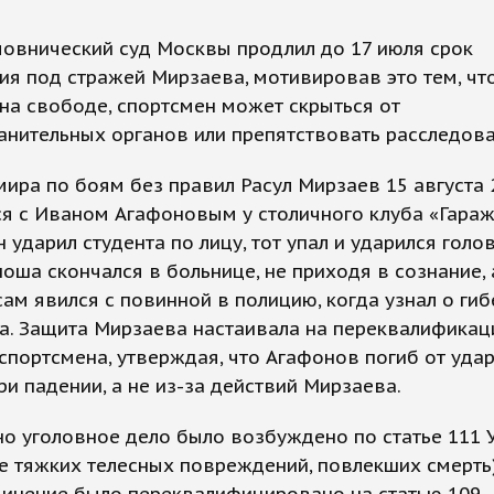
овнический суд Москвы продлил до 17 июля срок
я под стражей Мирзаева, мотивировав это тем, что
на свободе, спортсмен может скрыться от
анительных органов или препятствовать расследов
ира по боям без правил Расул Мирзаев 15 августа 
я с Иваном Агафоновым у столичного клуба «Гараж
 ударил студента по лицу, тот упал и ударился голов
оша скончался в больнице, не приходя в сознание, 
ам явился с повинной в полицию, когда узнал о гиб
а. Защита Мирзаева настаивала на переквалификац
спортсмена, утверждая, что Агафонов погиб от уда
ри падении, а не из-за действий Мирзаева.
о уголовное дело было возбуждено по статье 111 
е тяжких телесных повреждений, повлекших смерть)