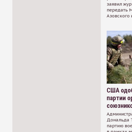
заявил жур
передать М
Азовского 
США одоб
партии о
союзник
Администр
Дональда 
партию во
в рамках м