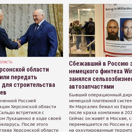
БЛАСТЬ
Сбежавший в Россию э
рсонской области
немецкого финтеха Wi
или передать
занялся сельхозбизне
 для строительства
автозапчастями
иев
Бывший операционный дир
аченной Россией
немецкой платёжной систем
ации Херсонской области
Ян Марсалек бежал из Евр
альдо встретился с
после краха компании в 202
ом Лукашенко в ходе своей
Сейчас он живёт в Москве, 
Беларусь. После этого
перемещается по России и 
глава Херсонской области
на оккупированные террит