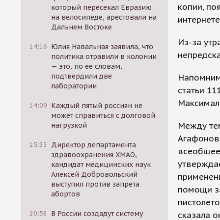
копии, по
который пересекал Евразию
на велосипеде, арестовали на
интернете
Дальнем Востоке
Из-за утр
14:16
Юлия Навальная заявила, что
непредск
политика отравили в колонии
— это, по ее словам,
подтвердили две
Напомним,
лаборатории
статьи 11
Максималь
14:09
Каждый пятый россиян не
может справиться с долговой
Между тем
нагрузкой
Агафонова
15:33
Директор департамента
всеобщее 
здравоохранения ХМАО,
утверждае
кандидат медицинских наук
Алексей Добровольский
применени
выступил против запрета
помощи за
абортов
пистолето
20:58
В России создадут систему
сказала о