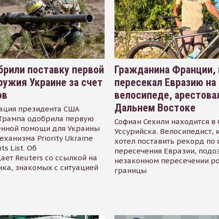
рили поставку первой
Гражданина Франции,
ружия Украине за счет
пересекал Евразию на
ов
велосипеде, арестова
Дальнем Востоке
ация президента США
Трампа одобрила первую
Софиан Сехили находится в
енной помощи для Украины
Уссурийска. Велосипедист,
еханизма Priority Ukraine
хотел поставить рекорд по 
s List. Об
пересечения Евразии, подо
ает Reuters со ссылкой на
незаконном пересечении р
ика, знакомых с ситуацией
границы