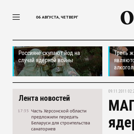
06 АВГУСТА, ЧЕТВЕРГ
Россияне скупают йод на
Треть ж
случай ядерной войны
являютс
алкогол
09.11.2011 02:
Лента новостей
МАГ
17:35
Часть Херсонской области
яде
предложили передать
Беларуси для строительства
санаториев