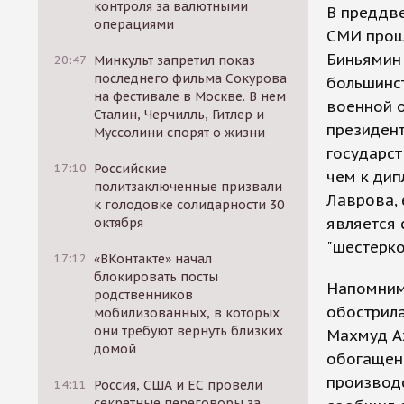
контроля за валютными
В преддве
операциями
СМИ прош
Биньямин
20:47
Минкульт запретил показ
последнего фильма Сокурова
большинс
на фестивале в Москве. В нем
военной о
Сталин, Черчилль, Гитлер и
президент
Муссолини спорят о жизни
государст
17:10
Российские
чем к ди
политзаключенные призвали
Лаврова, 
к голодовке солидарности 30
является
октября
"шестерко
17:12
«ВКонтакте» начал
блокировать посты
Напомним
родственников
обострила
мобилизованных, в которых
они требуют вернуть близких
Махмуд А
домой
обогащен
производс
14:11
Россия, США и ЕС провели
секретные переговоры за