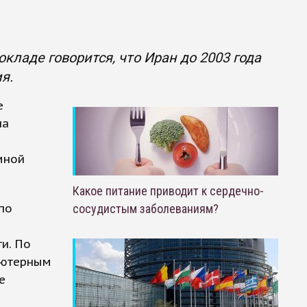
кладе говорится, что Иран до 2003 года
я.
е
на
мной
Какое питание приводит к сердечно-
по
сосудистым заболеваниям?
и. По
ьютерным
е