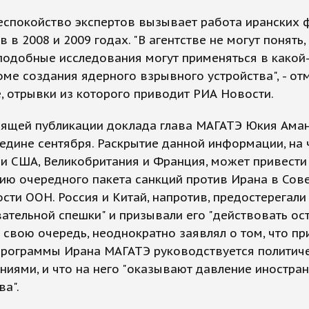
еспокойство экспертов вызывает работа иранских 
 в 2008 и 2009 годах. "В агентстве не могут понять,
подобные исследования могут применяться в какой
оме создания ядерного взрывного устройства", - от
, отрывки из которого приводит РИА Новости.
оящей публикации доклада глава МАГАТЭ Юкия Ама
едине сентября. Раскрытие данной информации, на
и США, Великобритания и Франция, может привести
ию очередного пакета санкций против Ирана в Сов
сти ООН. Россия и Китай, напротив, предостерегали
ательной спешки" и призывали его "действовать ос
в свою очередь, неоднократно заявлял о том, что пр
программы Ирана МАГАТЭ руководствуется политич
иями, и что на него "оказывают давление иностра
ва".