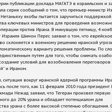
рии публикации доклада МАГАТЭ в израильских и 
ла серия сообщений о том, что премьер-министр И
 Нетаньяху якобы пытается заручиться поддержкой
тва ключевых министров для проведения возможн
перации против Ирана. В минувшую пятницу, 4 нояб
 Израиля Шимон Перес заявил о том, что еврейско
во склоняется к военному решению иранской угроз
пломатическому варианту решения проблемы. По сл
единственным путем для того, чтобы снимать озаб
 создание условий для возобновления переговоров
й" и Ираном.
, ситуация вокруг иранской ядерной программы Ир
сь после того, как 11 февраля 2010 года президент
хмади Нежад заявил, что Тегеран произвел первую
ного до 20% урана и обладает потенциалом для
тва урана с более высокой степенью обогащения. 