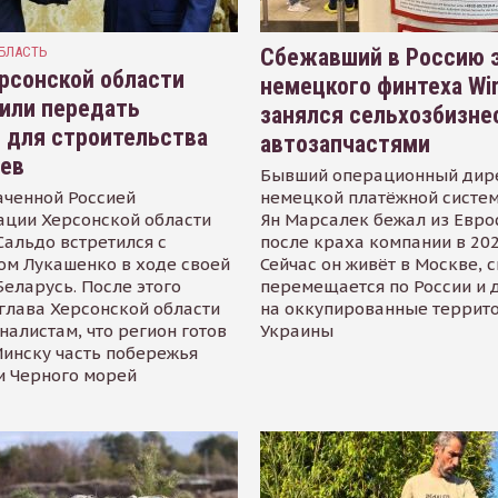
БЛАСТЬ
Сбежавший в Россию э
рсонской области
немецкого финтеха Wi
или передать
занялся сельхозбизне
 для строительства
автозапчастями
иев
Бывший операционный дир
аченной Россией
немецкой платёжной систем
ации Херсонской области
Ян Марсалек бежал из Евр
альдо встретился с
после краха компании в 202
ом Лукашенко в ходе своей
Сейчас он живёт в Москве, 
Беларусь. После этого
перемещается по России и 
глава Херсонской области
на оккупированные террит
налистам, что регион готов
Украины
инску часть побережья
и Черного морей