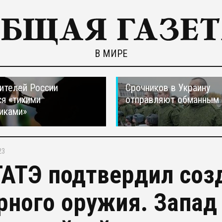
В МИРЕ
ителей России
Срочников в Украину
я «тихими
отправляют обманным 
иками»
23
АТЭ подтвердил соз
рного оружия. Запад