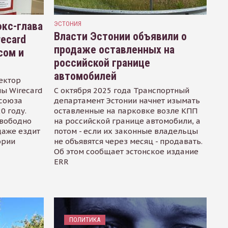
кс-глава
ЭСТОНИЯ
Власти Эстонии объявили о
recard
продаже оставленных на
сом и
российской границе
автомобилей
ектор
ы Wirecard
С октября 2025 года Транспортный
осоюза
департамент Эстонии начнет изымать
0 году.
оставленные на парковке возле КПП
свободно
на российской границе автомобили, а
даже ездит
потом - если их законные владельцы
ории
не объявятся через месяц - продавать.
Об этом сообщает эстонское издание
ERR
ПОЛИТИКА