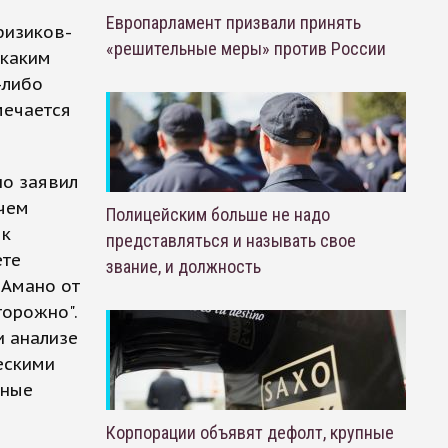
Европарламент призвали принять
физиков-
«решительные меры» против России
 каким
-либо
мечается
но заявил
 чем
Полицейским больше не надо
 к
представляться и называть свое
ете
звание, и должность
 Амано от
торожно".
и анализе
ескими
нные
Корпорации объявят дефолт, крупные