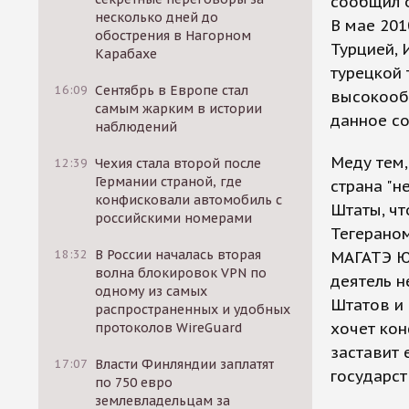
сообщил о
несколько дней до
В мае 201
обострения в Нагорном
Турцией, 
Карабахе
турецкой 
16:09
Сентябрь в Европе стал
высокообо
самым жарким в истории
данное со
наблюдений
Меду тем,
12:39
Чехия стала второй после
Германии страной, где
страна "н
конфисковали автомобиль с
Штаты, чт
российскими номерами
Тегерано
18:32
В России началась вторая
МАГАТЭ Юк
волна блокировок VPN по
деятель н
одному из самых
Штатов и 
распространенных и удобных
хочет кон
протоколов WireGuard
заставит 
17:07
Власти Финляндии заплатят
государс
по 750 евро
землевладельцам за