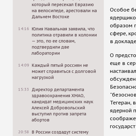
который пересекал Евразию
Особое б
на велосипеде, арестовали на
Дальнем Востоке
ядерщиков
образом 
14:16
Юлия Навальная заявила, что
сфере, кр
политика отравили в колонии
в докладе
— это, по ее словам,
подтвердили две
лаборатории
О предст
еще в сер
14:09
Каждый пятый россиян не
настаивал
может справиться с долговой
нагрузкой
обсужден
Безопасно
15:33
Директор департамента
"безоснов
здравоохранения ХМАО,
кандидат медицинских наук
Тегеран, 
Алексей Добровольский
ядерной 
выступил против запрета
соображен
абортов
государст
20:58
В России создадут систему