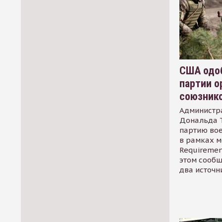
США одоб
партии о
союзник
Администр
Дональда 
партию во
в рамках м
Requirement
этом сообщ
два источн