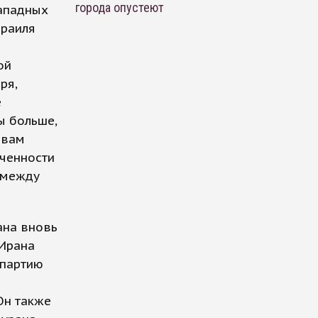
города опустеют
западных
зраиля
ой
ря,
е
ы больше,
овам
оченности
 между
ана вновь
 Ирана
 партию
Он также