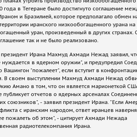
 планах утроить производство низкообогащенного 
0 года в Тегеране было достигнуто соглашение меж
Ираном и Бразилией, которое предполагало обмен н
территории иранского низкообогащенного урана на
гащенный уран, произведенный в других странах. 
глашение так и не было реализовано.
 президент Ирана Махмуд Ахмади Нежад заявил, чт
е нуждается в ядерном оружии", и предупредил Сое
о Вашингон "пожалеет", если вступит в конфронтаци
м. В своем выступлении Махмуд Ахмади Нежад обви
ию Амано в том, что он является марионеткой США
е публикует отчетов о ядерных арсеналах Соедине
их союзников", - заявил президент Ирана. "Если Аме
фликта с иранским народом, ответ иранцев наверн
ее пожалеть об этом", - цитирует Ахмади Нежада
твенная радиотелекомпания Ирана.