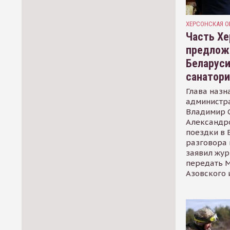
ХЕРСОНСКАЯ О
Часть Хе
предлож
Беларуси
санатор
Глава назн
администр
Владимир С
Александр
поездки в 
разговора 
заявил жур
передать М
Азовского 