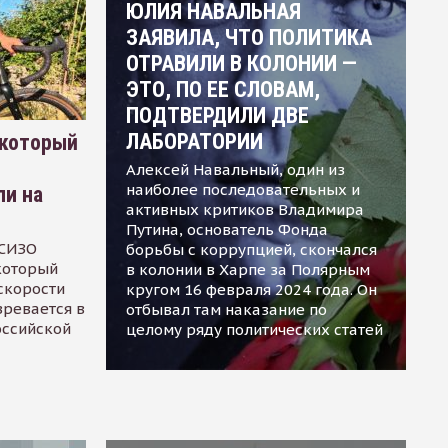
ЮЛИЯ НАВАЛЬНАЯ
ЗАЯВИЛА, ЧТО ПОЛИТИКА
ОТРАВИЛИ В КОЛОНИИ —
ЭТО, ПО ЕЕ СЛОВАМ,
ПОДТВЕРДИЛИ ДВЕ
ЛАБОРАТОРИИ
 который
Алексей Навальный, один из
наиболее последовательных и
ли на
активных критиков Владимира
Путина, основатель Фонда
 СИЗО
борьбы с коррупцией, скончался
 который
в колонии в Харпе за Полярным
скорости
кругом 16 февраля 2024 года. Он
зревается в
отбывал там наказание по
оссийской
целому ряду политических статей