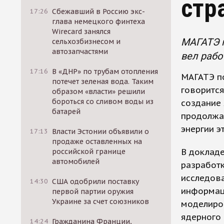
стр
17:26
Сбежавший в Россию экс-
глава немецкого финтеха
Wirecard занялся
МАГАТЭ п
сельхозбизнесом и
автозапчастями
вел рабо
17:16
В «ДНР» по трубам отопления
МАГАТЭ п
потечет зеленая вода. Таким
говорится
образом «власти» решили
бороться со сливом воды из
создание 
батарей
продолжат
энергии э
17:13
Власти Эстонии объявили о
продаже оставленных на
В докладе
российской границе
автомобилей
разработк
исследова
14:30
США одобрили поставку
информаци
первой партии оружия
Украине за счет союзников
моделиров
ядерного 
14:24
Гражданина Франции,