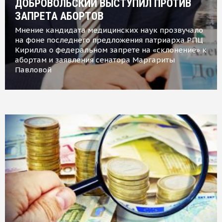
ДОБРОВОЛЬСКИЙ ВЫСТУПИЛ ПРОТИВ
ЗАПРЕТА АБОРТОВ
Мнение кандидата медицинских наук прозвучало
на фоне последнего предложения патриарха РПЦ
Кирилла о федеральном запрете на «склонение» к
абортам и заявления сенатора Маргариты
Павловой