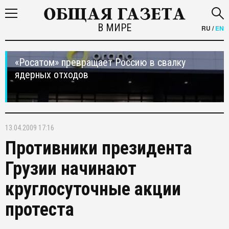
В МИРЕ
RU
/
EN
«Росатом» превращает Россию в свалку
ядерных отходов
13.04.2009 17:16
Противники президента
Грузии начинают
круглосуточные акции
протеста