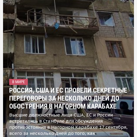
В МИРЕ
РОССИЯ, США И ЕС ПРОВЕЛИ СЕКРЕТНЫЕ
ПЕРЕГОВОРЫ ЗА НЕСКОЛЬКО ДНЕЙ ДО
ОБОСТРЕНИЯ В НАГОРНОМ КАРАБАХЕ
Высшие должностные лица США, ЕС и России
встретились в Стамбуле для обсуждения
противостояния в Нагорном Карабахе 17 сентября,
всего за несколько дней до того, как