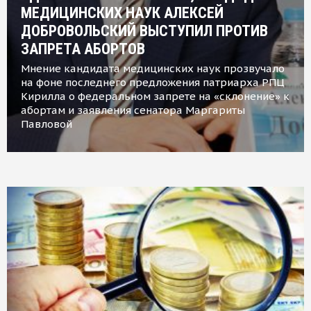
МЕДИЦИНСКИХ НАУК АЛЕКСЕЙ
ДОБРОВОЛЬСКИЙ ВЫСТУПИЛ ПРОТИВ
ЗАПРЕТА АБОРТОВ
Мнение кандидата медицинских наук прозвучало
на фоне последнего предложения патриарха РПЦ
Кирилла о федеральном запрете на «склонение» к
абортам и заявления сенатора Маргариты
Павловой