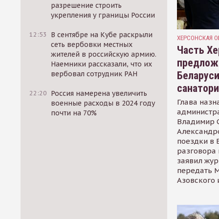
разрешение строить
укрепления у границы России
12:53
В сентябре на Кубе раскрыли
ХЕРСОНСКАЯ О
сеть вербовки местных
Часть Хе
жителей в российскую армию.
предлож
Наемники рассказали, что их
Беларуси
вербовал сотрудник РАН
санатор
22:20
Россия намерена увеличить
Глава назн
военные расходы в 2024 году
администр
почти на 70%
Владимир С
Александр
поездки в 
разговора 
заявил жур
передать М
Азовского 