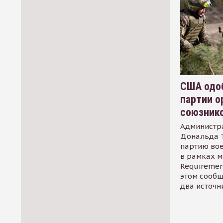
США одоб
партии о
союзник
Администр
Дональда 
партию во
в рамках м
Requirement
этом сообщ
два источн