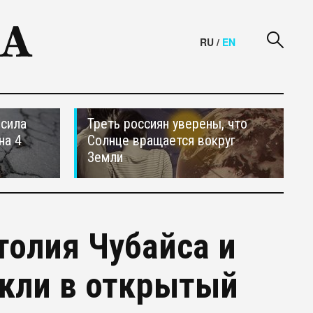
RU
/
EN
осила
Треть россиян уверены, что
на 4
Солнце вращается вокруг
Земли
олия Чубайса и
екли в открытый