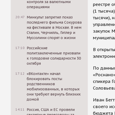
контроля за валютными
реестре о
операциями
(1 тысяча
тысячи), 
20:47
Минкульт запретил показ
последнего фильма Сокурова
управлен
на фестивале в Москве. В нем
закупок М
Сталин, Черчилль, Гитлер и
муниципал
Муссолини спорят о жизни
17:10
Российские
В открыты
политзаключенные призвали
электронн
к голодовке солидарности 30
октября
По данным
17:12
«ВКонтакте» начал
«Роснано»
блокировать посты
спикера 
родственников
Соловьев
мобилизованных, в которых
они требуют вернуть близких
Иван Бегт
домой
своего ис
14:11
Россия, США и ЕС провели
бюджета 
секретные переговоры за