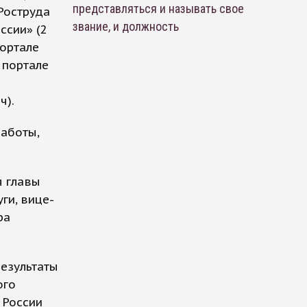
представляться и называть свое
Роструда
звание, и должность
ссии» (2
портале
 портале
ч).
работы,
я главы
ги, вице-
ра
результаты
ого
 России