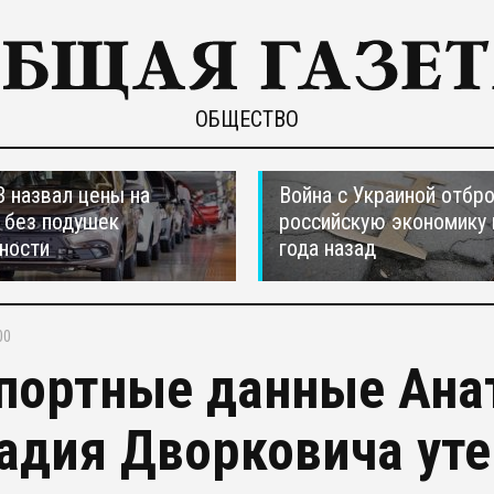
ОБЩЕСТВО
 назвал цены на
Война с Украиной отбр
 без подушек
российскую экономику 
ности
года назад
00
портные данные Анат
адия Дворковича ут