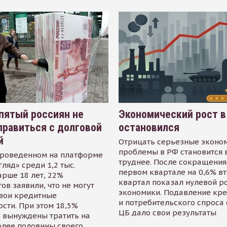
пятый россиян не
Экономический рост в
равиться с долговой
остановился
й
Отрицать серьезные эконо
проблемы в РФ становится 
проведенном на платформе
труднее. После сокращения
гляд» среди 1,2 тыс.
первом квартале на 0,6% в
арше 18 лет, 22%
квартал показал нулевой р
ов заявили, что не могут
экономики. Подавление кр
свои кредитные
и потребительского спроса
сти. При этом 18,5%
ЦБ дало свои результаты
 вынуждены тратить на
олее половины своего