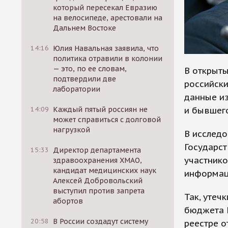
который пересекал Евразию
на велосипеде, арестовали на
Дальнем Востоке
14:16
Юлия Навальная заявила, что
политика отравили в колонии
— это, по ее словам,
В открыты
подтвердили две
российски
лаборатории
данные из
и бывшег
14:09
Каждый пятый россиян не
может справиться с долговой
нагрузкой
В исследо
Государс
15:33
Директор департамента
участнико
здравоохранения ХМАО,
кандидат медицинских наук
информаци
Алексей Добровольский
выступил против запрета
Так, утеч
абортов
бюджета М
20:58
В России создадут систему
реестре о