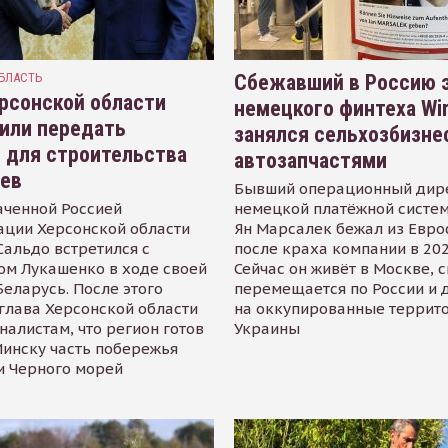
БЛАСТЬ
Сбежавший в Россию э
рсонской области
немецкого финтеха Wi
или передать
занялся сельхозбизне
 для строительства
автозапчастями
иев
Бывший операционный дир
аченной Россией
немецкой платёжной систем
ации Херсонской области
Ян Марсалек бежал из Евр
альдо встретился с
после краха компании в 202
ом Лукашенко в ходе своей
Сейчас он живёт в Москве, 
Беларусь. После этого
перемещается по России и 
глава Херсонской области
на оккупированные террит
налистам, что регион готов
Украины
инску часть побережья
и Черного морей