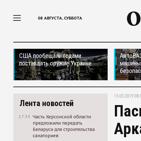
08 АВГУСТА, СУББОТА
США пообещали годами
АвтоВАЗ
поставлять оружие Украине
машины
безопас
15.05.2019 08:
Лента новостей
Пас
17:35
Часть Херсонской области
Арк
предложили передать
Беларуси для строительства
санаториев