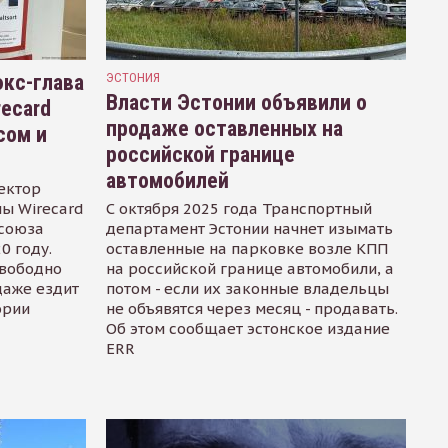
кс-глава
ЭСТОНИЯ
Власти Эстонии объявили о
recard
продаже оставленных на
сом и
российской границе
автомобилей
ектор
ы Wirecard
С октября 2025 года Транспортный
осоюза
департамент Эстонии начнет изымать
0 году.
оставленные на парковке возле КПП
свободно
на российской границе автомобили, а
даже ездит
потом - если их законные владельцы
ории
не объявятся через месяц - продавать.
Об этом сообщает эстонское издание
ERR