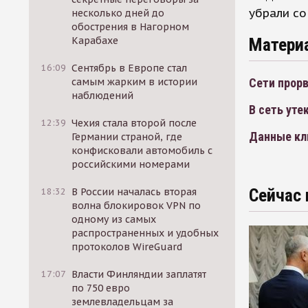
убрали со
несколько дней до
обострения в Нагорном
Матери
Карабахе
16:09
Сентябрь в Европе стал
Сети прор
самым жарким в истории
наблюдений
В сеть ут
12:39
Чехия стала второй после
Данные кли
Германии страной, где
конфисковали автомобиль с
российскими номерами
Сейчас 
18:32
В России началась вторая
волна блокировок VPN по
одному из самых
распространенных и удобных
протоколов WireGuard
17:07
Власти Финляндии заплатят
по 750 евро
землевладельцам за