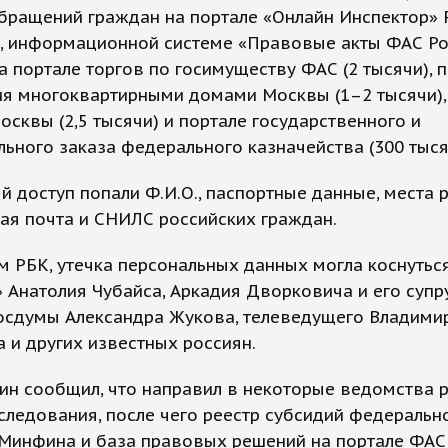
бращений граждан на портале «Онлайн Инспектор» 
), информационной системе «Правовые акты ФАС Ро
на портале торгов по госимуществу ФАС (2 тысячи), 
ия многоквартирными домами Москвы (1–2 тысячи),
осквы (2,5 тысячи) и портале государственного и
ьного заказа федерального казначейства (300 тыся
й доступ попали Ф.И.О., паспортные данные, места 
ая почта и СНИЛС российских граждан.
 РБК, утечка персональных данных могла коснутьс
 Анатолия Чубайса, Аркадия Дворковича и его супру
Госдумы Александра Жукова, телеведущего Владими
а и других известных россиян.
ин сообщил, что направил в некоторые ведомства 
следования, после чего реестр субсидий федеральн
Минфина и база правовых решений на портале ФАС