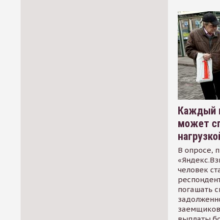
Каждый 
может сп
нагрузко
В опросе, 
«Яндекс.Вз
человек ст
респондент
погашать 
задолженно
заемщиков
выплаты б