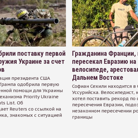
рили поставку первой
Гражданина Франции,
ружия Украине за счет
пересекал Евразию на
ов
велосипеде, арестова
Дальнем Востоке
ация президента США
Трампа одобрила первую
Софиан Сехили находится в
енной помощи для Украины
Уссурийска. Велосипедист,
еханизма Priority Ukraine
хотел поставить рекорд по 
s List. Об
пересечения Евразии, подо
ает Reuters со ссылкой на
незаконном пересечении р
ика, знакомых с ситуацией
границы