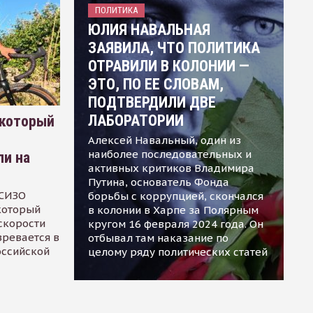
ПОЛИТИКА
ЮЛИЯ НАВАЛЬНАЯ
ЗАЯВИЛА, ЧТО ПОЛИТИКА
ОТРАВИЛИ В КОЛОНИИ —
ЭТО, ПО ЕЕ СЛОВАМ,
ПОДТВЕРДИЛИ ДВЕ
ЛАБОРАТОРИИ
 который
Алексей Навальный, один из
наиболее последовательных и
ли на
активных критиков Владимира
Путина, основатель Фонда
 СИЗО
борьбы с коррупцией, скончался
 который
в колонии в Харпе за Полярным
скорости
кругом 16 февраля 2024 года. Он
зревается в
отбывал там наказание по
оссийской
целому ряду политических статей