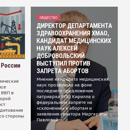
ОБЩЕСТВО
ДИРЕКТОР ДЕПАРТАМЕНТА
ЗДРАВООХРАНЕНИЯ ХМАО,
КАНДИДАТ МЕДИЦИНСКИХ
НАУК АЛЕКСЕЙ
ДОБРОВОЛЬСКИЙ
ВЫСТУПИЛ ПРОТИВ
 России
ЗАПРЕТА АБОРТОВ
Мнение кандидата медицинских
мические
наук прозвучало на фоне
все
последнего предложения
 ВВП в
патриарха РПЦ Кирилла о
торой
федеральном запрете на
ост
«склонение» к абортам и
едитования
заявления сенатора Маргариты
 со стороны
Павловой