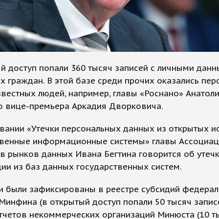
й доступ попали 360 тысяч записей с личными дан
х граждан. В этой базе среди прочих оказались пе
вестных людей, например, главы «Роснано» Анатол
о вице-премьера Аркадия Дворковича.
вании «Утечки персональных данных из открытых и
твенные информационные системы» главы Ассоциа
в рынков данных Ивана Бегтина говорится об утеч
и из баз данных государственных систем.
ки были зафиксированы в реестре субсидий федера
инфина (в открытый доступ попали 50 тысяч записе
тчетов некоммерческих организаций Минюста (10 ты