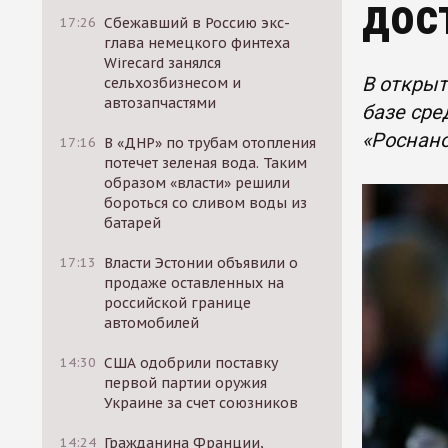
дос
17:26
Сбежавший в Россию экс-
глава немецкого финтеха
Wirecard занялся
В открыт
сельхозбизнесом и
автозапчастями
базе сре
«Роснано
17:16
В «ДНР» по трубам отопления
потечет зеленая вода. Таким
образом «власти» решили
бороться со сливом воды из
батарей
17:13
Власти Эстонии объявили о
продаже оставленных на
российской границе
автомобилей
14:30
США одобрили поставку
первой партии оружия
Украине за счет союзников
14:24
Гражданина Франции,