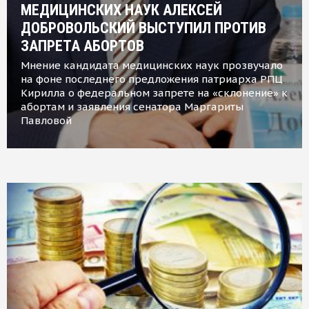
МЕДИЦИНСКИХ НАУК АЛЕКСЕЙ
ДОБРОВОЛЬСКИЙ ВЫСТУПИЛ ПРОТИВ
ЗАПРЕТА АБОРТОВ
Мнение кандидата медицинских наук прозвучало
на фоне последнего предложения патриарха РПЦ
Кирилла о федеральном запрете на «склонение» к
абортам и заявления сенатора Маргариты
Павловой