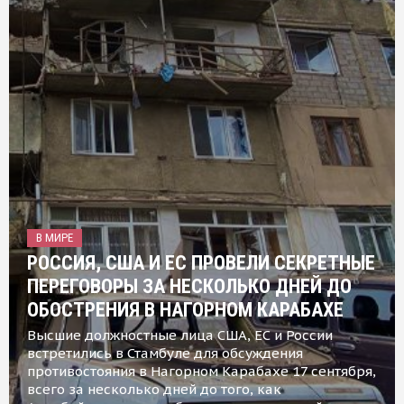
В МИРЕ
РОССИЯ, США И ЕС ПРОВЕЛИ СЕКРЕТНЫЕ
ПЕРЕГОВОРЫ ЗА НЕСКОЛЬКО ДНЕЙ ДО
ОБОСТРЕНИЯ В НАГОРНОМ КАРАБАХЕ
Высшие должностные лица США, ЕС и России
встретились в Стамбуле для обсуждения
противостояния в Нагорном Карабахе 17 сентября,
всего за несколько дней до того, как