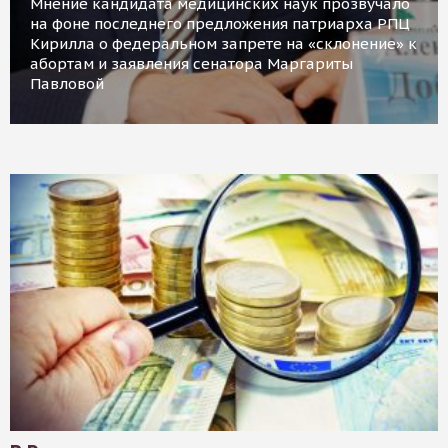
Мнение кандидата медицинских наук прозвучало
на фоне последнего предложения патриарха РПЦ
Кирилла о федеральном запрете на «склонение» к
абортам и заявления сенатора Маргариты
Павловой