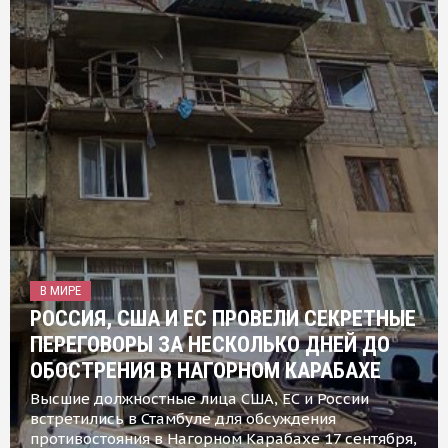
В МИРЕ
РОССИЯ, США И ЕС ПРОВЕЛИ СЕКРЕТНЫЕ
ПЕРЕГОВОРЫ ЗА НЕСКОЛЬКО ДНЕЙ ДО
ОБОСТРЕНИЯ В НАГОРНОМ КАРАБАХЕ
Высшие должностные лица США, ЕС и России
встретились в Стамбуле для обсуждения
противостояния в Нагорном Карабахе 17 сентября,