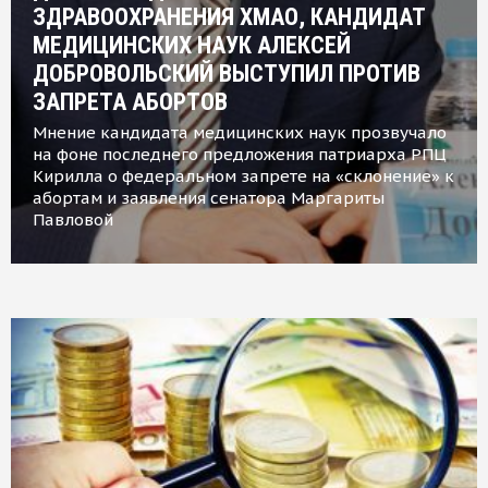
ЗДРАВООХРАНЕНИЯ ХМАО, КАНДИДАТ
МЕДИЦИНСКИХ НАУК АЛЕКСЕЙ
ДОБРОВОЛЬСКИЙ ВЫСТУПИЛ ПРОТИВ
ЗАПРЕТА АБОРТОВ
Мнение кандидата медицинских наук прозвучало
на фоне последнего предложения патриарха РПЦ
Кирилла о федеральном запрете на «склонение» к
абортам и заявления сенатора Маргариты
Павловой