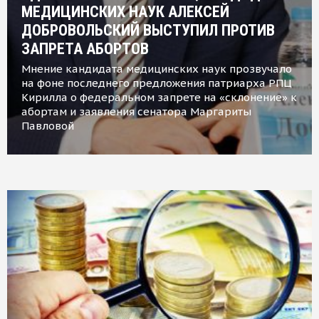
МЕДИЦИНСКИХ НАУК АЛЕКСЕЙ
ДОБРОВОЛЬСКИЙ ВЫСТУПИЛ ПРОТИВ
ЗАПРЕТА АБОРТОВ
Мнение кандидата медицинских наук прозвучало
на фоне последнего предложения патриарха РПЦ
Кирилла о федеральном запрете на «склонение» к
абортам и заявления сенатора Маргариты
Павловой