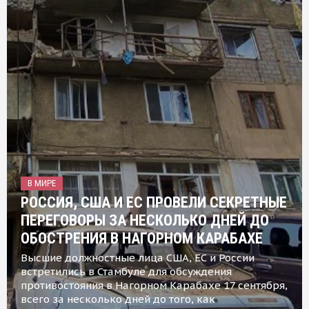
В МИРЕ
РОССИЯ, США И ЕС ПРОВЕЛИ СЕКРЕТНЫЕ
ПЕРЕГОВОРЫ ЗА НЕСКОЛЬКО ДНЕЙ ДО
ОБОСТРЕНИЯ В НАГОРНОМ КАРАБАХЕ
Высшие должностные лица США, ЕС и России
встретились в Стамбуле для обсуждения
противостояния в Нагорном Карабахе 17 сентября,
всего за несколько дней до того, как