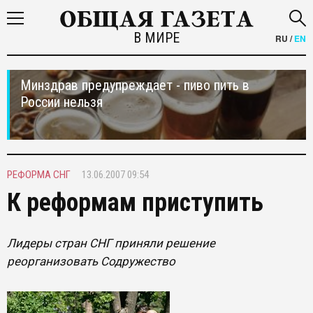
В МИРЕ
RU
/
EN
Минздрав предупреждает - пиво пить в
России нельзя
РЕФОРМА СНГ
13.06.2007 09:54
К реформам приступить
Лидеры стран СНГ приняли решение
реорганизовать Содружество