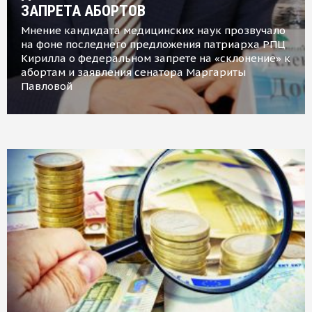
ЗАПРЕТА АБОРТОВ
Мнение кандидата медицинских наук прозвучало
на фоне последнего предложения патриарха РПЦ
Кирилла о федеральном запрете на «склонение» к
абортам и заявления сенатора Маргариты
Павловой