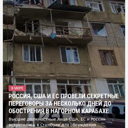
В МИРЕ
РОССИЯ, США И ЕС ПРОВЕЛИ СЕКРЕТНЫЕ
ПЕРЕГОВОРЫ ЗА НЕСКОЛЬКО ДНЕЙ ДО
ОБОСТРЕНИЯ В НАГОРНОМ КАРАБАХЕ
Высшие должностные лица США, ЕС и России
встретились в Стамбуле для обсуждения