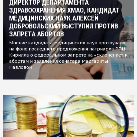
ДИРЕКТОР ДЕПАРТАМЕНТА
ЗДРАВООХРАНЕНИЯ ХМАО, КАНДИДАТ
МЕДИЦИНСКИХ НАУК АЛЕКСЕЙ
ДОБРОВОЛЬСКИЙ ВЫСТУПИЛ ПРОТИВ
ЗАПРЕТА АБОРТОВ
Мнение кандидата медицинских наук прозвучало
на фоне последнего предложения патриарха РПЦ
Кирилла о федеральном запрете на «склонение» к
абортам и заявления сенатора Маргариты
Павловой