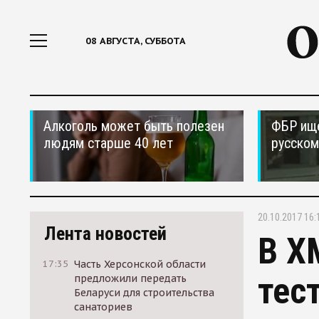
08 АВГУСТА, СУББОТА
Алкоголь может быть полезен
ФБР ищ
людям старше 40 лет
русском
20.10.2017 16:
Лента новостей
В Х
17:35
Часть Херсонской области
тес
предложили передать
Беларуси для строительства
санаториев