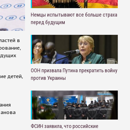
Немцы испытывают все больше страха
перед будущим
ластей в
рование,
удущих
ООН призвала Путина прекратить войну
ие детей,
против Украины
ания
манова
ФСИН заявила, что российские