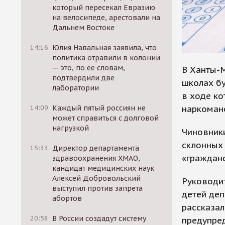
который пересекал Евразию
на велосипеде, арестовали на
Дальнем Востоке
14:16
Юлия Навальная заявила, что
политика отравили в колонии
— это, по ее словам,
В Ханты-
подтвердили две
школах бу
лаборатории
в ходе ко
наркомано
14:09
Каждый пятый россиян не
может справиться с долговой
нагрузкой
Чиновники
склонных 
15:33
Директор департамента
«граждан
здравоохранения ХМАО,
кандидат медицинских наук
Алексей Добровольский
Руководит
выступил против запрета
детей де
абортов
рассказал
20:58
В России создадут систему
предупред