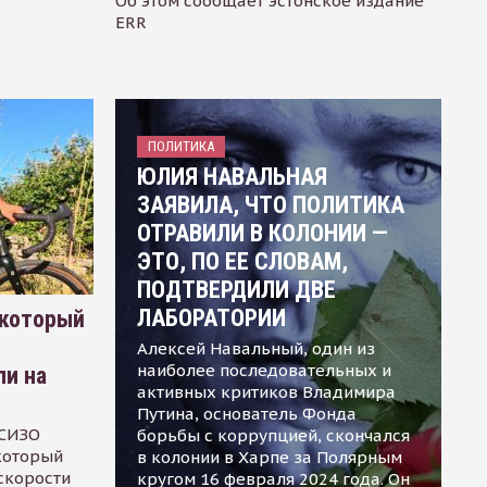
Об этом сообщает эстонское издание
ERR
ПОЛИТИКА
ЮЛИЯ НАВАЛЬНАЯ
ЗАЯВИЛА, ЧТО ПОЛИТИКА
ОТРАВИЛИ В КОЛОНИИ —
ЭТО, ПО ЕЕ СЛОВАМ,
ПОДТВЕРДИЛИ ДВЕ
ЛАБОРАТОРИИ
 который
Алексей Навальный, один из
наиболее последовательных и
ли на
активных критиков Владимира
Путина, основатель Фонда
 СИЗО
борьбы с коррупцией, скончался
 который
в колонии в Харпе за Полярным
скорости
кругом 16 февраля 2024 года. Он