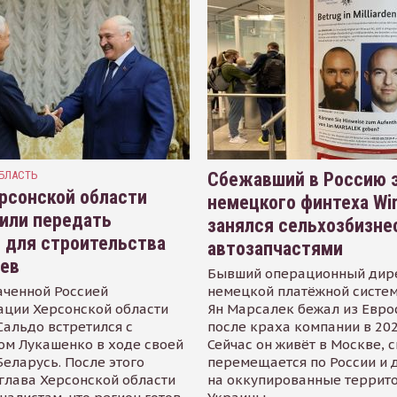
БЛАСТЬ
Сбежавший в Россию э
рсонской области
немецкого финтеха Wi
или передать
занялся сельхозбизне
 для строительства
автозапчастями
иев
Бывший операционный дир
аченной Россией
немецкой платёжной систем
ации Херсонской области
Ян Марсалек бежал из Евр
альдо встретился с
после краха компании в 202
ом Лукашенко в ходе своей
Сейчас он живёт в Москве, 
Беларусь. После этого
перемещается по России и 
глава Херсонской области
на оккупированные террит