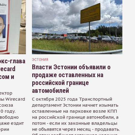
кс-глава
ЭСТОНИЯ
Власти Эстонии объявили о
recard
продаже оставленных на
сом и
российской границе
автомобилей
ектор
ы Wirecard
С октября 2025 года Транспортный
осоюза
департамент Эстонии начнет изымать
0 году.
оставленные на парковке возле КПП
свободно
на российской границе автомобили, а
даже ездит
потом - если их законные владельцы
ории
не объявятся через месяц - продавать.