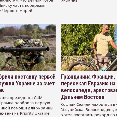
налистам, что регион готов
Украины
инску часть побережья
и Черного морей
рили поставку первой
Гражданина Франции,
ружия Украине за счет
пересекал Евразию на
ов
велосипеде, арестова
Дальнем Востоке
ация президента США
Трампа одобрила первую
Софиан Сехили находится в
енной помощи для Украины
Уссурийска. Велосипедист,
еханизма Priority Ukraine
хотел поставить рекорд по 