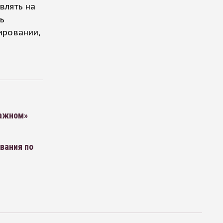
влять на
ь
ировании,
важном»
вания по