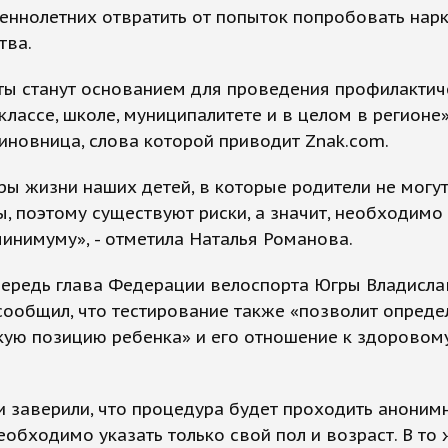
ннолетних отвратить от попыток попробовать нарк
тва.
ты станут основанием для проведения профилактич
классе, школе, муниципалитете и в целом в регионе»,
иновница, слова которой приводит Znak.com.
ры жизни наших детей, в которые родители не могу
, поэтому существуют риски, а значит, необходимо 
минимуму», - отметила Наталья Романова.
чередь глава Федерации велоспорта Югры Владисла
ообщил, что тестирование также «позволит опреде
кую позицию ребенка» и его отношение к здоровом
 заверили, что процедура будет проходить анонимн
еобходимо указать только свой пол и возраст. В то