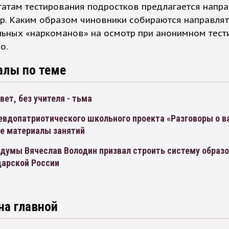
татам тестирования подростков предлагается напра
р. Каким образом чиновники собираются направлят
льных «наркоманов» на осмотр при анонимном тест
о.
алы по теме
свет, без учителя - тьма
севдопатриотического школьного проекта «Разговоры о 
се материалы занятий
думы Вячеслав Володин призвал строить систему образо
царской России
на главной