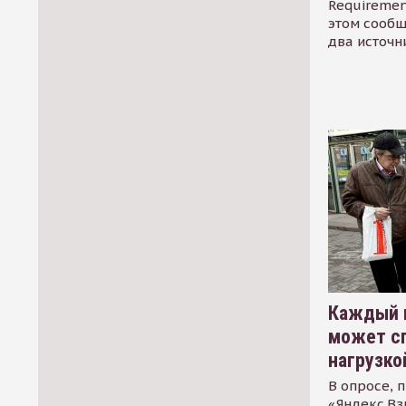
Requirement
этом сообщ
два источн
Каждый 
может сп
нагрузко
В опросе, 
«Яндекс.Вз