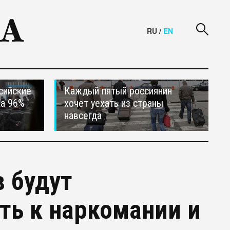
RU
/
EN
сийские
Каждый пятый россиянин
на 96%
хочет уехать из страны
навсегда
 будут
ть к наркомании и