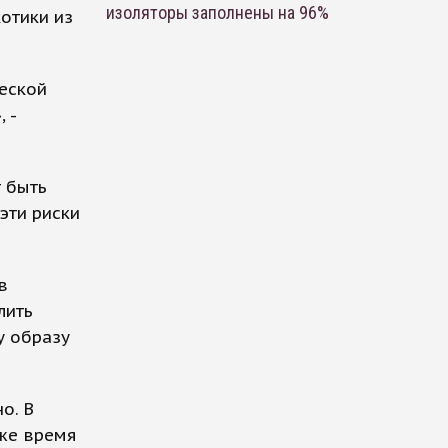
изоляторы заполнены на 96%
отики из
еской
 -
т быть
эти риски
в
лить
у образу
о. В
 же время