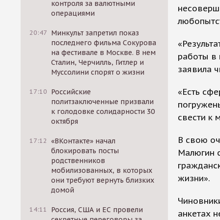
контроля за валютными
несоверше
операциями
любопытс
20:47
Минкульт запретил показ
«Результа
последнего фильма Сокурова
на фестивале в Москве. В нем
работы в 
Сталин, Черчилль, Гитлер и
заявила ч
Муссолини спорят о жизни
«Есть сфе
17:10
Российские
политзаключенные призвали
погружены
к голодовке солидарности 30
свести к 
октября
В свою о
17:12
«ВКонтакте» начал
блокировать посты
Малюгин с
родственников
гражданс
мобилизованных, в которых
жизни».
они требуют вернуть близких
домой
Чиновники
14:11
Россия, США и ЕС провели
анкетах н
секретные переговоры за