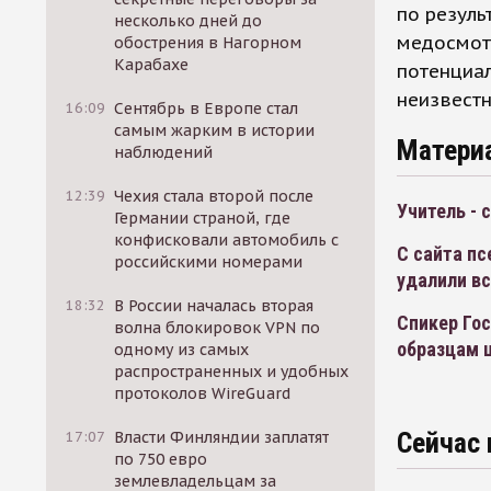
по резуль
несколько дней до
медосмот
обострения в Нагорном
Карабахе
потенциа
неизвестн
16:09
Сентябрь в Европе стал
самым жарким в истории
Матери
наблюдений
12:39
Чехия стала второй после
Учитель - 
Германии страной, где
конфисковали автомобиль с
С сайта п
российскими номерами
удалили в
18:32
В России началась вторая
Спикер Гос
волна блокировок VPN по
образцам 
одному из самых
распространенных и удобных
протоколов WireGuard
Сейчас 
17:07
Власти Финляндии заплатят
по 750 евро
землевладельцам за