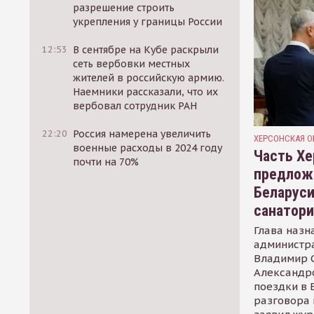
разрешение строить
укрепления у границы России
12:53
В сентябре на Кубе раскрыли
сеть вербовки местных
жителей в российскую армию.
Наемники рассказали, что их
вербовал сотрудник РАН
22:20
Россия намерена увеличить
ХЕРСОНСКАЯ О
военные расходы в 2024 году
Часть Хе
почти на 70%
предлож
Беларуси
санатор
Глава назн
администр
Владимир С
Александр
поездки в 
разговора 