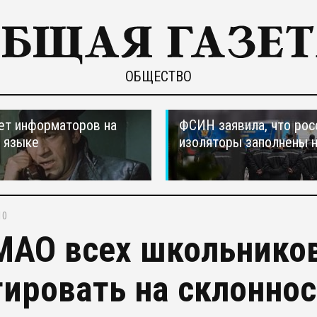
ОБЩЕСТВО
ет информаторов на
ФСИН заявила, что рос
 языке
изоляторы заполнены 
10
МАО всех школьников
тировать на склоннос