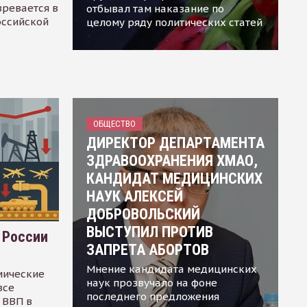
зревается в
отбывал там наказание по
оссийской
целому ряду политических статей
ОБЩЕСТВО
ДИРЕКТОР ДЕПАРТАМЕНТА
ЗДРАВООХРАНЕНИЯ ХМАО,
КАНДИДАТ МЕДИЦИНСКИХ
НАУК АЛЕКСЕЙ
ДОБРОВОЛЬСКИЙ
ВЫСТУПИЛ ПРОТИВ
 России
ЗАПРЕТА АБОРТОВ
Мнение кандидата медицинских
мические
наук прозвучало на фоне
все
последнего предложения
 ВВП в