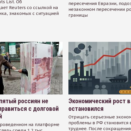
s List. Об
пересечения Евразии, подо
ает Reuters со ссылкой на
незаконном пересечении р
ика, знакомых с ситуацией
границы
пятый россиян не
Экономический рост в
равиться с долговой
остановился
й
Отрицать серьезные эконо
проблемы в РФ становится 
проведенном на платформе
труднее. После сокращения
гляд» среди 1,2 тыс.