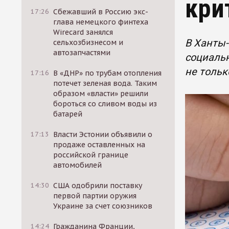
кри
17:26
Сбежавший в Россию экс-
глава немецкого финтеха
Wirecard занялся
В Ханты-
сельхозбизнесом и
автозапчастями
социальн
не тольк
17:16
В «ДНР» по трубам отопления
потечет зеленая вода. Таким
образом «власти» решили
бороться со сливом воды из
батарей
17:13
Власти Эстонии объявили о
продаже оставленных на
российской границе
автомобилей
14:30
США одобрили поставку
первой партии оружия
Украине за счет союзников
14:24
Гражданина Франции,