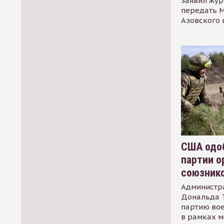
заявил жур
передать М
Азовского 
США одоб
партии о
союзник
Администр
Дональда 
партию во
в рамках м