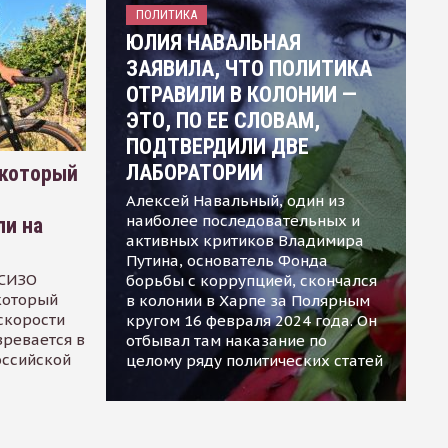
ПОЛИТИКА
ЮЛИЯ НАВАЛЬНАЯ
ЗАЯВИЛА, ЧТО ПОЛИТИКА
ОТРАВИЛИ В КОЛОНИИ —
ЭТО, ПО ЕЕ СЛОВАМ,
ПОДТВЕРДИЛИ ДВЕ
ЛАБОРАТОРИИ
 который
Алексей Навальный, один из
наиболее последовательных и
ли на
активных критиков Владимира
Путина, основатель Фонда
 СИЗО
борьбы с коррупцией, скончался
 который
в колонии в Харпе за Полярным
скорости
кругом 16 февраля 2024 года. Он
зревается в
отбывал там наказание по
оссийской
целому ряду политических статей