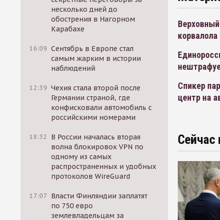
несколько дней до
обострения в Нагорном
Верховный 
Карабахе
корвалола
16:09
Сентябрь в Европе стал
Единоросс
самым жарким в истории
нештрафуе
наблюдений
Спикер пар
12:39
Чехия стала второй после
центр на а
Германии страной, где
конфисковали автомобиль с
российскими номерами
Сейчас 
18:32
В России началась вторая
волна блокировок VPN по
одному из самых
распространенных и удобных
протоколов WireGuard
17:07
Власти Финляндии заплатят
по 750 евро
землевладельцам за