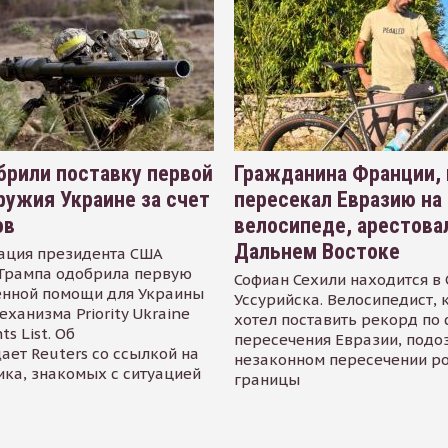
рили поставку первой
Гражданина Франции,
ружия Украине за счет
пересекал Евразию на
ов
велосипеде, арестова
Дальнем Востоке
ация президента США
Трампа одобрила первую
Софиан Сехили находится в
енной помощи для Украины
Уссурийска. Велосипедист,
еханизма Priority Ukraine
хотел поставить рекорд по 
s List. Об
пересечения Евразии, подо
ает Reuters со ссылкой на
незаконном пересечении р
ика, знакомых с ситуацией
границы