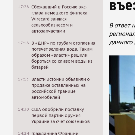
въе
17:26
Сбежавший в Россию экс-
глава немецкого финтеха
Wirecard занялся
В ответ 
сельхозбизнесом и
автозапчастями
регионал
данного
17:16
В «ДНР» по трубам отопления
потечет зеленая вода. Таким
образом «власти» решили
бороться со сливом воды из
батарей
17:13
Власти Эстонии объявили о
продаже оставленных на
российской границе
автомобилей
14:30
США одобрили поставку
первой партии оружия
Украине за счет союзников
14:24
Гражданина Франции,