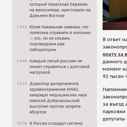
который пересекал Евразию
на велосипеде, арестовали на
Дальнем Востоке
14:16
Юлия Навальная заявила, что
политика отравили в колонии
— это, по ее словам,
В ответ н
подтвердили две
законопр
лаборатории
плату за 
данного д
14:09
Каждый пятый россиян не
может справиться с долговой
момент н
нагрузкой
92 тысяч 
15:33
Директор департамента
Напомним
здравоохранения ХМАО,
кандидат медицинских наук
законопро
Алексей Добровольский
за въезд 
выступил против запрета
парковки 
абортов
депутаты 
20:58
В России создадут систему