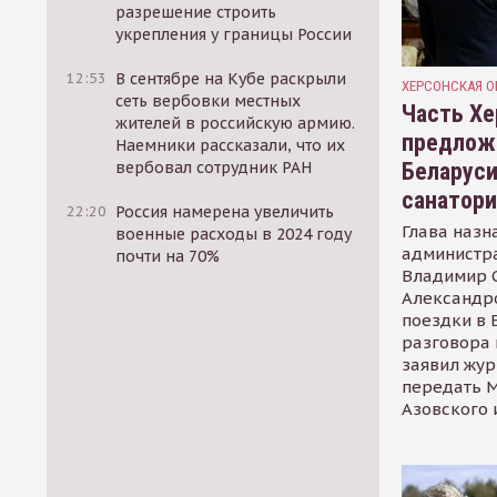
разрешение строить
укрепления у границы России
12:53
В сентябре на Кубе раскрыли
ХЕРСОНСКАЯ О
сеть вербовки местных
Часть Хе
жителей в российскую армию.
предлож
Наемники рассказали, что их
Беларуси
вербовал сотрудник РАН
санатор
22:20
Россия намерена увеличить
Глава назн
военные расходы в 2024 году
администр
почти на 70%
Владимир С
Александр
поездки в 
разговора 
заявил жур
передать М
Азовского 