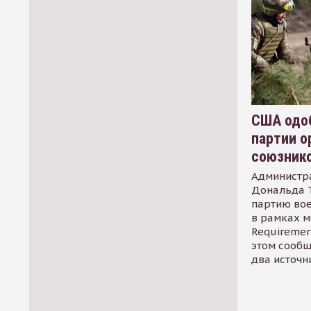
США одоб
партии о
союзник
Администр
Дональда 
партию во
в рамках м
Requirement
этом сообщ
два источн