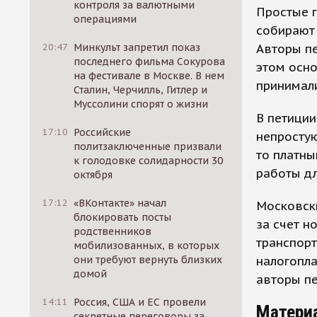
контроля за валютными
Простые г
операциями
собирают 
Авторы пе
20:47
Минкульт запретил показ
последнего фильма Сокурова
этом осно
на фестивале в Москве. В нем
принимал
Сталин, Черчилль, Гитлер и
Муссолини спорят о жизни
В петиции
17:10
Российские
непростую
политзаключенные призвали
то платны
к голодовке солидарности 30
работы дл
октября
17:12
«ВКонтакте» начал
Московск
блокировать посты
за счет н
родственников
транспорт
мобилизованных, в которых
налогопла
они требуют вернуть близких
домой
авторы пе
14:11
Россия, США и ЕС провели
Матери
секретные переговоры за