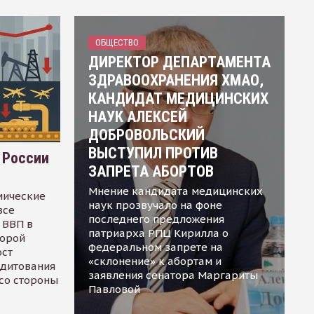
ОБЩЕСТВО
ДИРЕКТОР ДЕПАРТАМЕНТА
ЗДРАВООХРАНЕНИЯ ХМАО,
КАНДИДАТ МЕДИЦИНСКИХ
НАУК АЛЕКСЕЙ
ДОБРОВОЛЬСКИЙ
ВЫСТУПИЛ ПРОТИВ
 России
ЗАПРЕТА АБОРТОВ
Мнение кандидата медицинских
мические
наук прозвучало на фоне
все
последнего предложения
 ВВП в
патриарха РПЦ Кирилла о
торой
федеральном запрете на
ост
«склонение» к абортам и
едитования
заявления сенатора Маргариты
 со стороны
Павловой