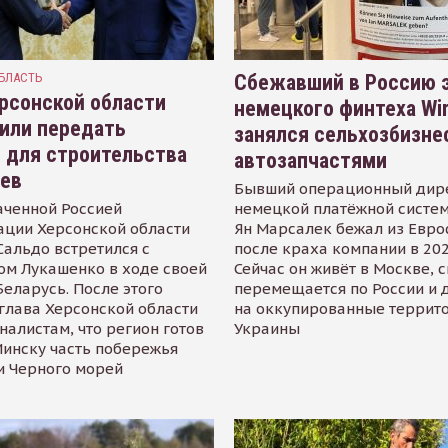
БЛАСТЬ
Сбежавший в Россию э
рсонской области
немецкого финтеха Wi
или передать
занялся сельхозбизне
 для строительства
автозапчастями
иев
Бывший операционный дир
аченной Россией
немецкой платёжной систем
ации Херсонской области
Ян Марсалек бежал из Евр
альдо встретился с
после краха компании в 202
ом Лукашенко в ходе своей
Сейчас он живёт в Москве, 
Беларусь. После этого
перемещается по России и 
глава Херсонской области
на оккупированные террит
налистам, что регион готов
Украины
инску часть побережья
и Черного морей