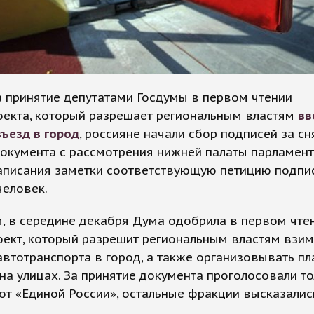
а принятие депутатами Госдумы в первом чтении
оекта, который разрешает региональным властям
вв
въезд в город
, россияне начали сбор подписей за сн
окумента с рассмотрения нижней палаты парламент
аписания заметки соответствующую петицию подпи
человек.
, в середине декабря Дума одобрила в первом чте
ект, который разрешит региональным властям взим
автотранспорта в город, а также организовывать п
на улицах. За принятие документа проголосовали т
от «Единой России», остальные фракции высказалис