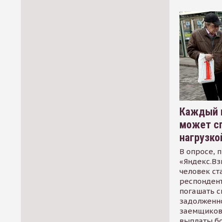
Каждый 
может сп
нагрузко
В опросе, 
«Яндекс.Вз
человек ст
респондент
погашать 
задолженно
заемщиков
выплаты б