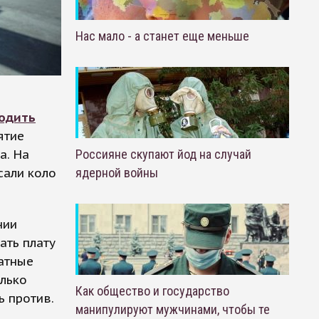
Нас мало - а станет еще меньше
одить
ятие
а. На
Россияне скупают йод на случай
сали коло
ядерной войны
нии
ать плату
латные
олько
Как общество и государство
ь против.
манипулируют мужчинами, чтобы те