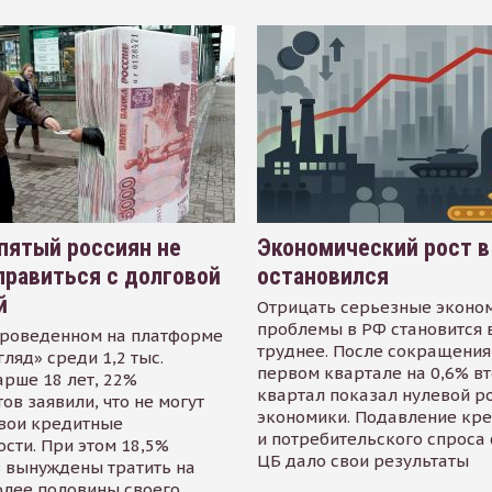
пятый россиян не
Экономический рост в
равиться с долговой
остановился
й
Отрицать серьезные эконо
проблемы в РФ становится 
проведенном на платформе
труднее. После сокращения
гляд» среди 1,2 тыс.
первом квартале на 0,6% в
арше 18 лет, 22%
квартал показал нулевой р
ов заявили, что не могут
экономики. Подавление кр
свои кредитные
и потребительского спроса
сти. При этом 18,5%
ЦБ дало свои результаты
 вынуждены тратить на
олее половины своего