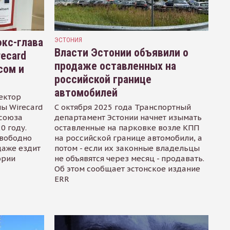
кс-глава
ЭСТОНИЯ
Власти Эстонии объявили о
recard
продаже оставленных на
сом и
российской границе
автомобилей
ектор
ы Wirecard
С октября 2025 года Транспортный
осоюза
департамент Эстонии начнет изымать
0 году.
оставленные на парковке возле КПП
свободно
на российской границе автомобили, а
даже ездит
потом - если их законные владельцы
ории
не объявятся через месяц - продавать.
Об этом сообщает эстонское издание
ERR