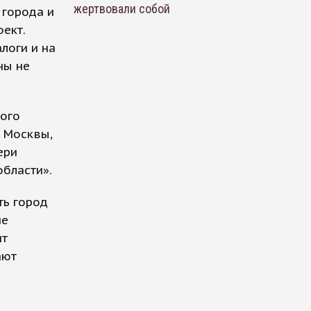
жертвовали собой
 города и
ект.
логи и на
ны не
того
я Москвы,
ери
области».
ть город
ие
ит
ают