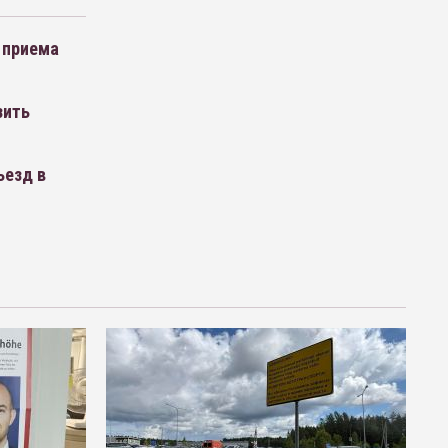
 приема
зить
ъезд в