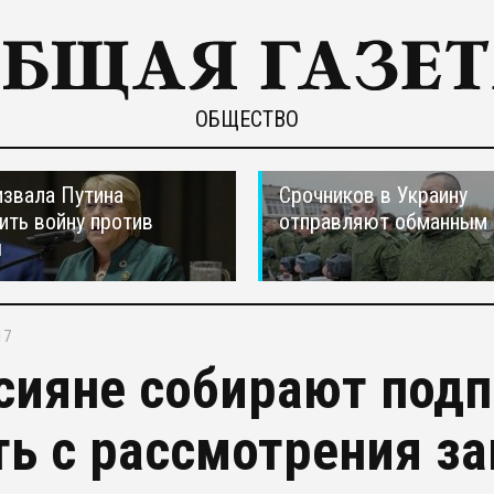
ОБЩЕСТВО
звала Путина
Срочников в Украину
ить войну против
отправляют обманным 
ы
17
сияне собирают подп
ть с рассмотрения за