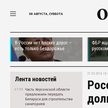
08 АВГУСТА, СУББОТА
В России нет плохих дорог –
ФБР ищ
есть только бездорожье
русском
21.03.2016 10:
Лента новостей
Рос
17:35
Часть Херсонской области
дол
предложили передать
Беларуси для строительства
санаториев