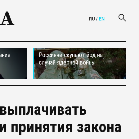
RU
/
EN
ание
Россияне скупают йод на
случай ядерной войны
 выплачивать
и принятия закона