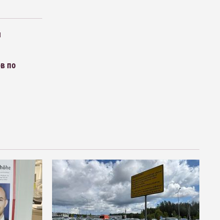
м
в по