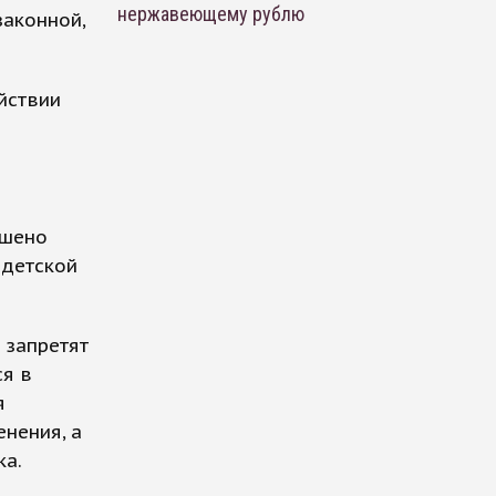
нержавеющему рублю
законной,
йствии
в
ешено
 детской
 запретят
ся в
я
нения, а
ка.