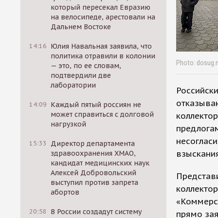
который пересекал Евразию
на велосипеде, арестовали на
Дальнем Востоке
14:16
Юлия Навальная заявила, что
политика отравили в колонии
Photo: dosug.
— это, по ее словам,
подтвердили две
лаборатории
Российски
отказываю
14:09
Каждый пятый россиян не
может справиться с долговой
коллектор
нагрузкой
предлога
несогласи
15:33
Директор департамента
взыскания
здравоохранения ХМАО,
кандидат медицинских наук
Алексей Добровольский
Представи
выступил против запрета
коллектор
абортов
«Коммерса
20:58
В России создадут систему
прямо зая