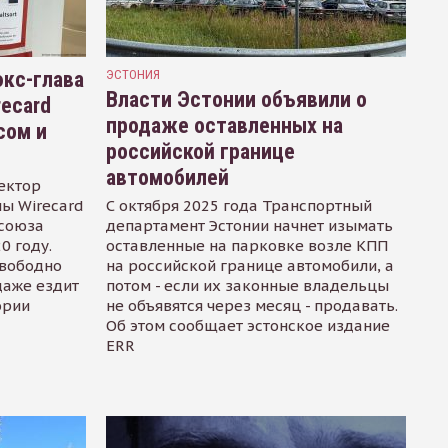
кс-глава
ЭСТОНИЯ
Власти Эстонии объявили о
recard
продаже оставленных на
сом и
российской границе
автомобилей
ектор
ы Wirecard
С октября 2025 года Транспортный
осоюза
департамент Эстонии начнет изымать
0 году.
оставленные на парковке возле КПП
свободно
на российской границе автомобили, а
даже ездит
потом - если их законные владельцы
ории
не объявятся через месяц - продавать.
Об этом сообщает эстонское издание
ERR