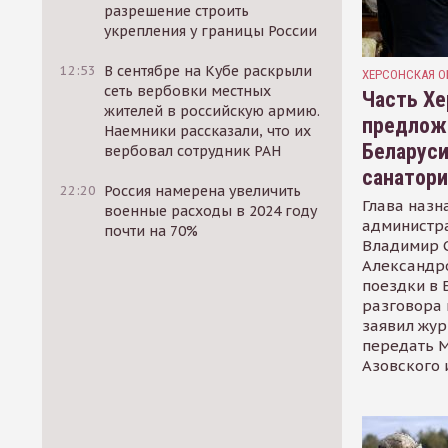
разрешение строить
укрепления у границы России
12:53
В сентябре на Кубе раскрыли
ХЕРСОНСКАЯ О
сеть вербовки местных
Часть Хе
жителей в российскую армию.
предлож
Наемники рассказали, что их
Беларуси
вербовал сотрудник РАН
санатор
22:20
Россия намерена увеличить
Глава назн
военные расходы в 2024 году
администр
почти на 70%
Владимир С
Александр
поездки в 
разговора 
заявил жур
передать М
Азовского 