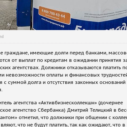
md
е граждане, имеющие долги перед банками, массов
тся от выплат по кредитам в ожидании принятия з
ских агентствах. Должники отказываются платить п
ми невозможности оплаты и финансовых трудностей
я с суммой долга и отсутствия законных оснований
.
тель агентства «Активбизнесколлекшн» (дочернее
ское агентство Сбербанка) Дмитрий Телицкий в бес
нтом» отметил, что должники при общении с колл
вляют, что не будут платить, так как ожидают, что в