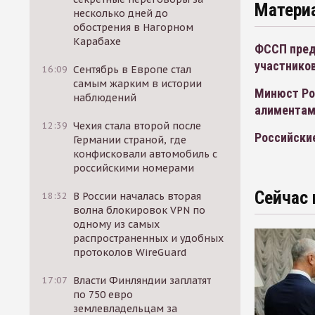
Матери
несколько дней до
обострения в Нагорном
Карабахе
ФССП пред
участников
16:09
Сентябрь в Европе стал
самым жарким в истории
Минюст Ро
наблюдений
алимента
12:39
Чехия стала второй после
Российски
Германии страной, где
конфисковали автомобиль с
российскими номерами
Сейчас 
18:32
В России началась вторая
волна блокировок VPN по
одному из самых
распространенных и удобных
протоколов WireGuard
17:07
Власти Финляндии заплатят
по 750 евро
землевладельцам за