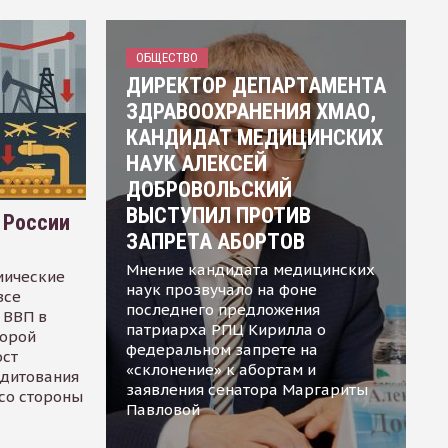
ОБЩЕСТВО
ДИРЕКТОР ДЕПАРТАМЕНТА
ЗДРАВООХРАНЕНИЯ ХМАО,
КАНДИДАТ МЕДИЦИНСКИХ
НАУК АЛЕКСЕЙ
ДОБРОВОЛЬСКИЙ
ВЫСТУПИЛ ПРОТИВ
 России
ЗАПРЕТА АБОРТОВ
Мнение кандидата медицинских
мические
наук прозвучало на фоне
все
последнего предложения
 ВВП в
патриарха РПЦ Кирилла о
торой
федеральном запрете на
ост
«склонение» к абортам и
едитования
заявления сенатора Маргариты
 со стороны
Павловой