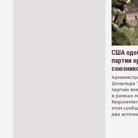
США одоб
партии о
союзник
Администр
Дональда 
партию во
в рамках м
Requirement
этом сообщ
два источн