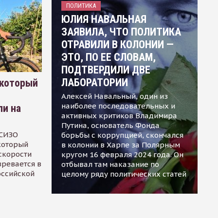
ПОЛИТИКА
ЮЛИЯ НАВАЛЬНАЯ
ЗАЯВИЛА, ЧТО ПОЛИТИКА
ОТРАВИЛИ В КОЛОНИИ —
ЭТО, ПО ЕЕ СЛОВАМ,
ПОДТВЕРДИЛИ ДВЕ
ЛАБОРАТОРИИ
 который
Алексей Навальный, один из
наиболее последовательных и
ли на
активных критиков Владимира
Путина, основатель Фонда
 СИЗО
борьбы с коррупцией, скончался
 который
в колонии в Харпе за Полярным
скорости
кругом 16 февраля 2024 года. Он
зревается в
отбывал там наказание по
оссийской
целому ряду политических статей