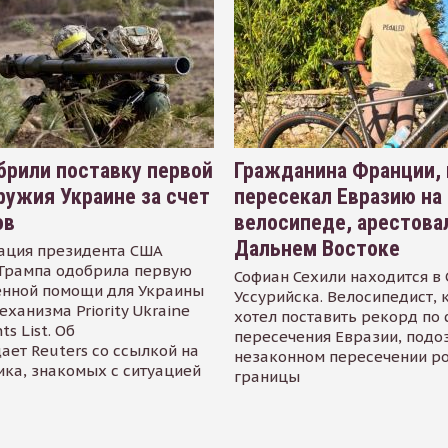
рили поставку первой
Гражданина Франции,
ружия Украине за счет
пересекал Евразию на
ов
велосипеде, арестова
Дальнем Востоке
ация президента США
Трампа одобрила первую
Софиан Сехили находится в
енной помощи для Украины
Уссурийска. Велосипедист,
еханизма Priority Ukraine
хотел поставить рекорд по 
s List. Об
пересечения Евразии, подо
ает Reuters со ссылкой на
незаконном пересечении р
ика, знакомых с ситуацией
границы