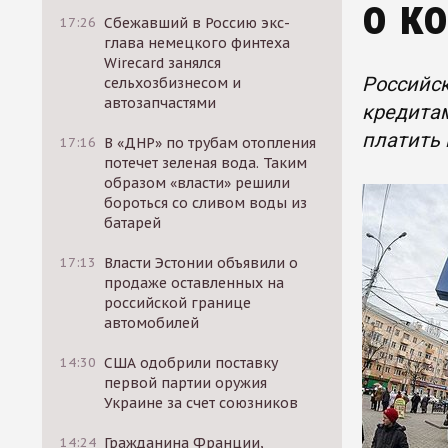
о к
17:26
Сбежавший в Россию экс-
глава немецкого финтеха
Wirecard занялся
Российск
сельхозбизнесом и
автозапчастями
кредитам
платить
17:16
В «ДНР» по трубам отопления
потечет зеленая вода. Таким
образом «власти» решили
бороться со сливом воды из
батарей
17:13
Власти Эстонии объявили о
продаже оставленных на
российской границе
автомобилей
14:30
США одобрили поставку
первой партии оружия
Украине за счет союзников
14:24
Гражданина Франции,