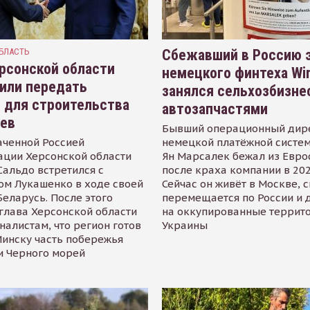
БЛАСТЬ
Сбежавший в Россию э
рсонской области
немецкого финтеха Wi
или передать
занялся сельхозбизне
 для строительства
автозапчастями
иев
Бывший операционный дир
аченной Россией
немецкой платёжной систем
ации Херсонской области
Ян Марсалек бежал из Евр
альдо встретился с
после краха компании в 202
ом Лукашенко в ходе своей
Сейчас он живёт в Москве, 
Беларусь. После этого
перемещается по России и 
глава Херсонской области
на оккупированные террит
налистам, что регион готов
Украины
инску часть побережья
и Черного морей