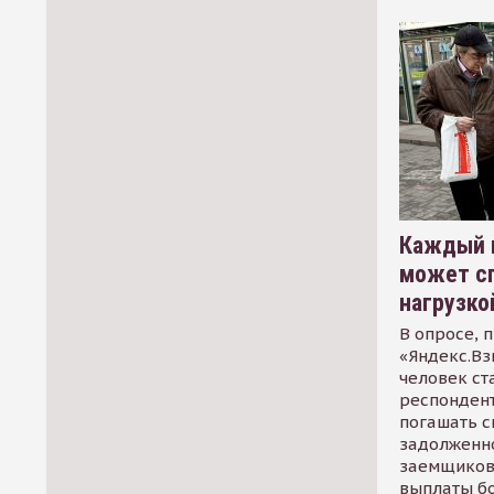
Каждый 
может сп
нагрузко
В опросе, 
«Яндекс.Вз
человек ст
респондент
погашать 
задолженно
заемщиков
выплаты б