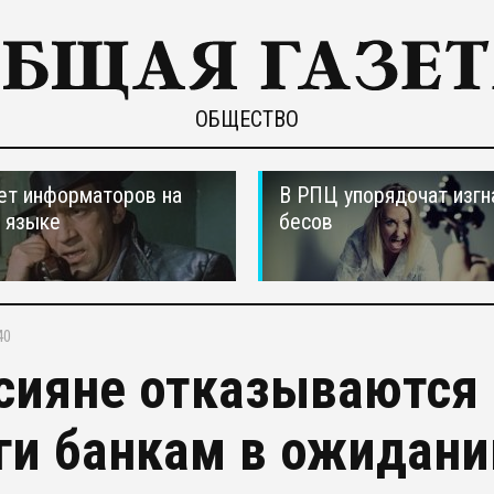
ОБЩЕСТВО
ет информаторов на
В РПЦ упорядочат изгн
 языке
бесов
40
сияне отказываются
ги банкам в ожидани