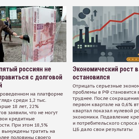
пятый россиян не
Экономический рост в
равиться с долговой
остановился
й
Отрицать серьезные эконо
проблемы в РФ становится 
проведенном на платформе
труднее. После сокращения
гляд» среди 1,2 тыс.
первом квартале на 0,6% в
арше 18 лет, 22%
квартал показал нулевой р
ов заявили, что не могут
экономики. Подавление кр
свои кредитные
и потребительского спроса
сти. При этом 18,5%
ЦБ дало свои результаты
 вынуждены тратить на
олее половины своего