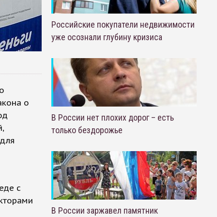
Российские покупатели недвижимости
уже осознали глубину кризиса
о
акона о
од
В России нет плохих дорог – есть
,
только бездорожье
 для
еде с
екторами
В России заржавел памятник