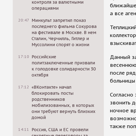
контроля за валютными
ближайшее
операциями
а все аге
20:47
Минкульт запретил показ
последнего фильма Сокурова
Теплицкий
на фестивале в Москве. В нем
коллекто
Сталин, Черчилль, Гитлер и
взыскиват
Муссолини спорят о жизни
Данный за
17:10
Российские
политзаключенные призвали
весеннюю
к голодовке солидарности 30
после ряд
октября
больницы 
17:12
«ВКонтакте» начал
блокировать посты
Согласно 
родственников
звонить д
мобилизованных, в которых
ночное в
они требуют вернуть близких
домой
возможнос
также поп
14:11
Россия, США и ЕС провели
секретные переговоры за