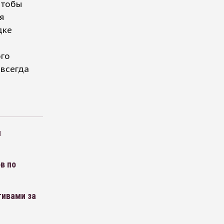
чтобы
я
дке
ого
 всегда
м
в по
тивами за