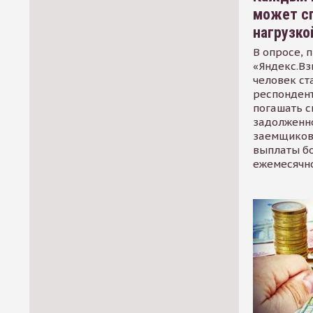
может сп
нагрузко
В опросе, 
«Яндекс.Вз
человек ст
респондент
погашать 
задолженно
заемщиков
выплаты б
ежемесячн