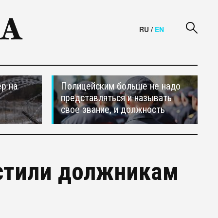
RU
/
EN
р на
Полицейским больше не надо
представляться и называть
свое звание, и должность
остили должникам