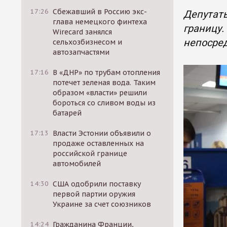
17:26
Сбежавший в Россию экс-
Депутаты
глава немецкого финтеха
границу.
Wirecard занялся
непосред
сельхозбизнесом и
автозапчастями
17:16
В «ДНР» по трубам отопления
потечет зеленая вода. Таким
образом «власти» решили
бороться со сливом воды из
батарей
17:13
Власти Эстонии объявили о
продаже оставленных на
российской границе
автомобилей
14:30
США одобрили поставку
первой партии оружия
Украине за счет союзников
14:24
Гражданина Франции,