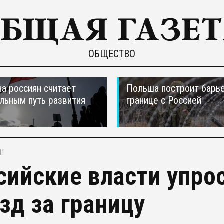
ОБЩЕСТВО
а россиян считает
Польша построит барье
льным путь развития
границе с Россией
41
сийские власти упр
зд за границу