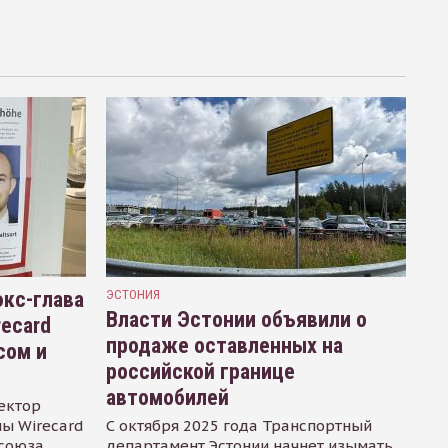
кс-глава
ЭСТОНИЯ
Власти Эстонии объявили о
recard
продаже оставленных на
сом и
российской границе
автомобилей
ектор
ы Wirecard
С октября 2025 года Транспортный
осоюза
департамент Эстонии начнет изымать