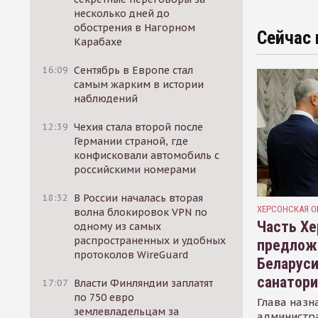
несколько дней до
обострения в Нагорном
Сейчас 
Карабахе
16:09
Сентябрь в Европе стал
самым жарким в истории
наблюдений
12:39
Чехия стала второй после
Германии страной, где
конфисковали автомобиль с
российскими номерами
18:32
В России началась вторая
ХЕРСОНСКАЯ О
волна блокировок VPN по
Часть Хе
одному из самых
распространенных и удобных
предлож
протоколов WireGuard
Беларуси
санатор
17:07
Власти Финляндии заплатят
по 750 евро
Глава назн
землевладельцам за
администр