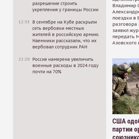
разрешение строить
Владимир С
укрепления у границы России
Александр
поездки в 
12:53
В сентябре на Кубе раскрыли
разговора 
сеть вербовки местных
заявил жур
жителей в российскую армию.
передать М
Наемники рассказали, что их
Азовского 
вербовал сотрудник РАН
22:20
Россия намерена увеличить
военные расходы в 2024 году
почти на 70%
США одоб
партии о
союзник