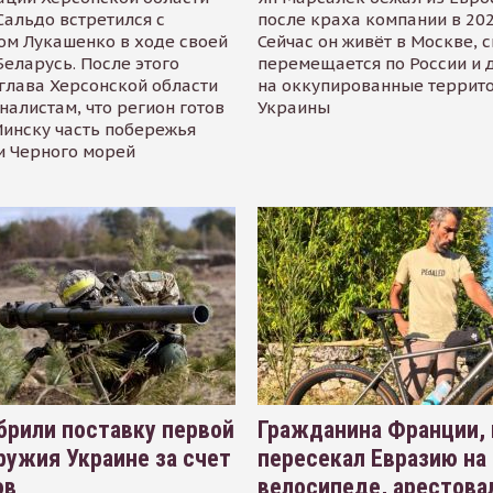
альдо встретился с
после краха компании в 202
ом Лукашенко в ходе своей
Сейчас он живёт в Москве, 
Беларусь. После этого
перемещается по России и 
глава Херсонской области
на оккупированные террит
налистам, что регион готов
Украины
инску часть побережья
и Черного морей
рили поставку первой
Гражданина Франции,
ружия Украине за счет
пересекал Евразию на
ов
велосипеде, арестова