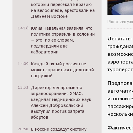
который пересекал Евразию
на велосипеде, арестовали на
Дальнем Востоке
Photo: zen.ya
14:16
Юлия Навальная заявила, что
политика отравили в колонии
Депутаты 
— это, по ее словам,
гражданам
подтвердили две
лаборатории
возможно
аэропорт
14:09
Каждый пятый россиян не
туроперат
может справиться с долговой
нагрузкой
Предполаг
15:33
Директор департамента
автомати
здравоохранения ХМАО,
исполните
кандидат медицинских наук
Алексей Добровольский
пассажире
выступил против запрета
нескольки
абортов
Фактическ
20:58
В России создадут систему