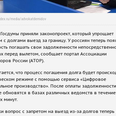
ndex.ru/media/advokatdemidov
Госдумы приняли законопроект, который упрощает
 с долгами выезд за границу. У россиян теперь поя
сть погашать свои задолженности непосредственн
ах перед вылетом, сообщает портал Ассоциации
оров России (АТОР).
ается, что процесс погашения долга будет происхо
ческом режиме с помощью сервиса «Цифровое
льное производство». После оплаты задолженност
 обновятся в базах различных ведомств в течение
х минут.
и вопрос с запретом на выезд из-за долгов тепер