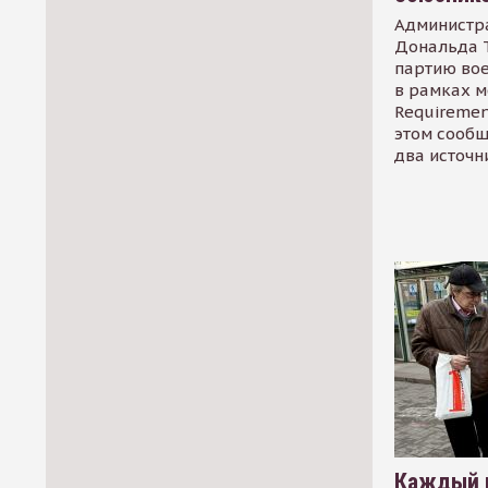
Администр
Дональда 
партию во
в рамках м
Requirement
этом сообщ
два источн
Каждый 