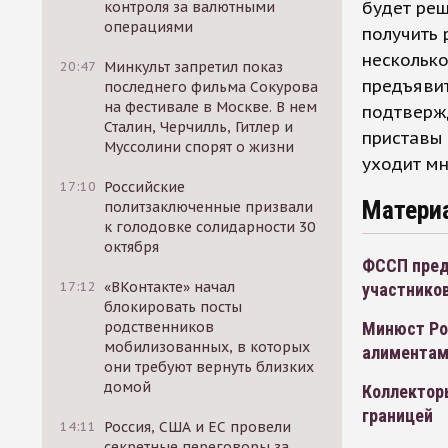
будет реш
контроля за валютными
операциями
получить 
несколько
20:47
Минкульт запретил показ
предъявит
последнего фильма Сокурова
на фестивале в Москве. В нем
подтвержд
Сталин, Черчилль, Гитлер и
приставы 
Муссолини спорят о жизни
уходит мн
17:10
Российские
Матери
политзаключенные призвали
к голодовке солидарности 30
октября
ФССП пред
17:12
«ВКонтакте» начал
участников
блокировать посты
Минюст Ро
родственников
мобилизованных, в которых
алимента
они требуют вернуть близких
домой
Коллектор
границей
14:11
Россия, США и ЕС провели
секретные переговоры за