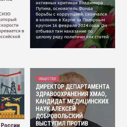
активных критиков Владимира
Путина, основатель Фонда
 СИЗО
борьбы с коррупцией, скончался
 который
в колонии в Харпе за Полярным
скорости
кругом 16 февраля 2024 года. Он
зревается в
отбывал там наказание по
оссийской
целому ряду политических статей
ОБЩЕСТВО
ДИРЕКТОР ДЕПАРТАМЕНТА
ЗДРАВООХРАНЕНИЯ ХМАО,
КАНДИДАТ МЕДИЦИНСКИХ
НАУК АЛЕКСЕЙ
ДОБРОВОЛЬСКИЙ
ВЫСТУПИЛ ПРОТИВ
 России