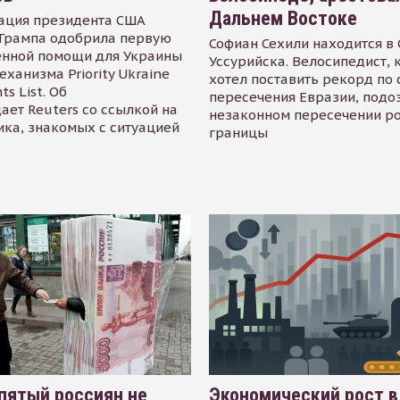
Дальнем Востоке
ация президента США
Трампа одобрила первую
Софиан Сехили находится в
енной помощи для Украины
Уссурийска. Велосипедист,
еханизма Priority Ukraine
хотел поставить рекорд по 
s List. Об
пересечения Евразии, подо
ает Reuters со ссылкой на
незаконном пересечении р
ика, знакомых с ситуацией
границы
пятый россиян не
Экономический рост в