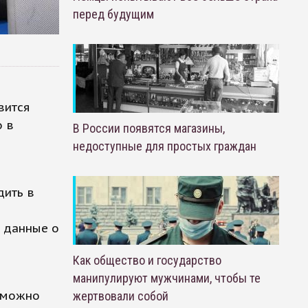
перед будущим
вится
о в
В России появятся магазины,
недоступные для простых граждан
дить в
и данные о
Как общество и государство
манипулируют мужчинами, чтобы те
ь можно
жертвовали собой