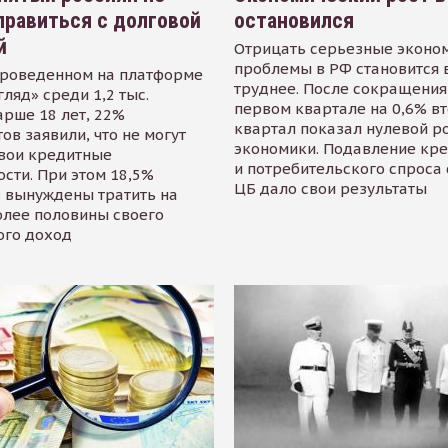
равиться с долговой
остановился
й
Отрицать серьезные эконо
проблемы в РФ становится 
проведенном на платформе
труднее. После сокращения
гляд» среди 1,2 тыс.
первом квартале на 0,6% в
арше 18 лет, 22%
квартал показал нулевой р
ов заявили, что не могут
экономики. Подавление кр
свои кредитные
и потребительского спроса
сти. При этом 18,5%
ЦБ дало свои результаты
 вынуждены тратить на
олее половины своего
ого доход