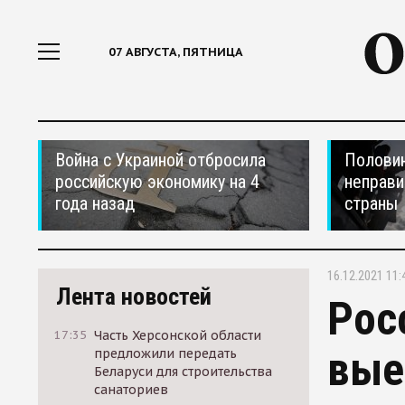
07 АВГУСТА, ПЯТНИЦА
Война с Украиной отбросила
Половин
российскую экономику на 4
неправи
года назад
страны
16.12.2021 11:
Лента новостей
Рос
17:35
Часть Херсонской области
вые
предложили передать
Беларуси для строительства
санаториев