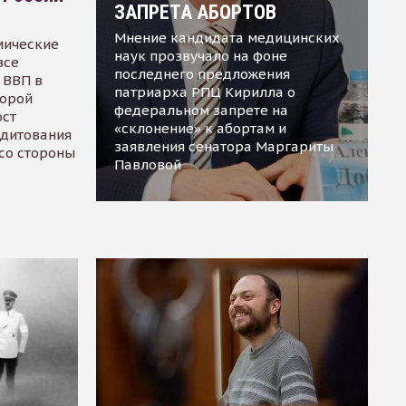
ЗАПРЕТА АБОРТОВ
Мнение кандидата медицинских
мические
наук прозвучало на фоне
все
последнего предложения
 ВВП в
патриарха РПЦ Кирилла о
торой
федеральном запрете на
ост
«склонение» к абортам и
едитования
заявления сенатора Маргариты
 со стороны
Павловой