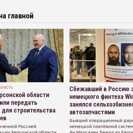
на главной
БЛАСТЬ
Сбежавший в Россию э
рсонской области
немецкого финтеха Wi
или передать
занялся сельхозбизне
 для строительства
автозапчастями
иев
Бывший операционный дир
аченной Россией
немецкой платёжной систем
ации Херсонской области
Ян Марсалек бежал из Евр