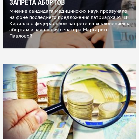
ЗАПРЕТА АБОРТОВ
Мнение кандидата медицинских наук прозвучало
на фоне последнего предложения патриарха РПЦ
Кирилла о федеральном запрете на «склонение» к
абортам и заявления сенатора Маргариты
Павловой