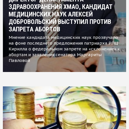
ЗДРАВООХРАНЕНИЯ ХМАО, КАНДИДАТ
МЕДИЦИНСКИХ НАУК АЛЕКСЕЙ
ДОБРОВОЛЬСКИЙ ВЫСТУПИЛ ПРОТИВ
ЗАПРЕТА АБОРТОВ
Мнение кандидата медицинских наук прозвучало
на фоне последнего предложения патриарха РПЦ
Кирилла о федеральном запрете на «склонение» к
абортам и заявления сенатора Маргариты
Павловой