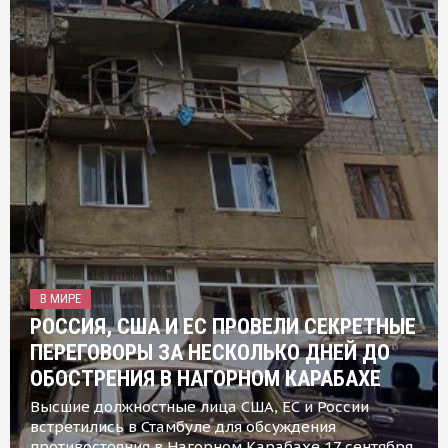
В МИРЕ
РОССИЯ, США И ЕС ПРОВЕЛИ СЕКРЕТНЫЕ
ПЕРЕГОВОРЫ ЗА НЕСКОЛЬКО ДНЕЙ ДО
ОБОСТРЕНИЯ В НАГОРНОМ КАРАБАХЕ
Высшие должностные лица США, ЕС и России
встретились в Стамбуле для обсуждения
противостояния в Нагорном Карабахе 17 сентября,